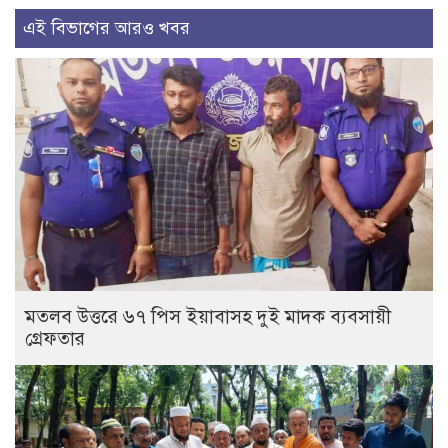
এই বিভাগের আরও খবর
মতলব উত্তরে ৬৭ পিস ইয়াবাসহ দুই মাদক ব্যবসায়ী
গ্রেফতার