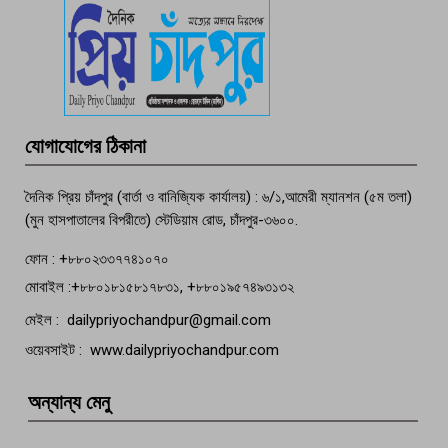
পচা দুর্গন্ধে ৯৯৯-এ ফোন, ফরিদগঞ্জে
তরুণের অর্ধগলিত লাশ উদ্ধার
মতলব প্রেসক্লাবের সদস্য সোবহান ফারুক
যোগাযোগের ঠিকানা
বেঁচে নেই, বিভিন্ন সংগঠনের শোক
দৈনিক প্রিয় চাঁদপুর (বার্তা ও বানিজ্যিক কার্যালয়) : ৬/১,আমেরী ম্যানশন (৫ম তলা)
(মুন হাসপাতালের বিপরীতে) স্টেডিয়াম রোড, চাঁদপুর-৩৬০০.
ফোন : +৮৮০২৩৩৭৭৪১০৭০
মোবাইল :+৮৮০১৮১৫৮১৭৮৩১, +৮৮০১৯৫৭৪৯৩১৩২
মেইল : dailypriyochandpur@gmail.com
ওয়েবসাইট : www.dailypriyochandpur.com
অন্যান্য মেনু