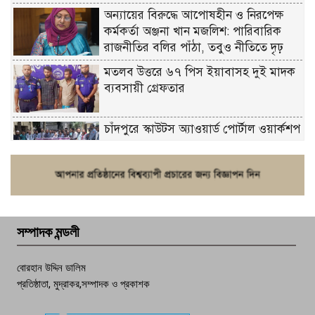
অন্যায়ের বিরুদ্ধে আপোষহীন ও নিরপেক্ষ
কর্মকর্তা অঞ্জনা খান মজলিশ: পারিবারিক
রাজনীতির বলির পাঁঠা, তবুও নীতিতে দৃঢ়
মতলব উত্তরে ৬৭ পিস ইয়াবাসহ দুই মাদক
ব্যবসায়ী গ্রেফতার
চাঁদপুরে স্কাউটস অ্যাওয়ার্ড পোর্টাল ওয়ার্কশপ
ফরিদগঞ্জে চুরির আতঙ্ক: এক সপ্তাহে ২০টির
বেশি ঘটনা, নিরাপত্তাহীনতায় জনজীবন
সম্পাদক মন্ডলী
চাঁদপুর ডিবির জালে বাঘ শাহজাহান
বোরহান উদ্দিন ডালিম
প্রতিষ্ঠাতা, মুদ্রাকর,সম্পাদক ও প্রকাশক
দেশসেরা কর্মচারী এখন হাজীগঞ্জের গর্ব