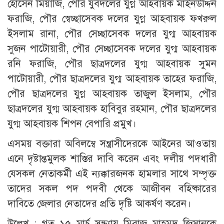
হোসেন মিয়াজি, পৌর যুবদলের যুগ্ন আহবায়ক মাইনউদ্দিন
ফরাজি, পৌর স্বেচ্ছাসেবক দলের যুগ্ন আহবায়ক ফখরুল
ইসলাম রানা, পৌর সেচ্ছাসেবক দলের যুগ্ম আহবায়ক
সুজন পাটোয়ারী, পৌর সেচ্ছাসেবক দলের যুগ্ম আহবায়ক
রনি ফরাজি, পৌর ছাত্রদলের যুগ্ম আহবায়ক সুমন
পাটোয়ারী, পৌর ছাত্রদলের যুগ্ম আহবায়ক তাহের ফরাজি,
পৌর ছাত্রদলের যুগ্ন আহবায়ক তাজুল ইসলাম, পৌর
ছাত্রদলের যুগ্ম আহবায়ক হাবিবুর রহমান, পৌর ছাত্রদলের
যুগ্ম আহবায়ক শিপন বেপারি প্রমুখ।
এসময় বক্তারা অবিলম্বে সন্ত্রাসীদেরকে আইনের আওতায়
এনে দৃষ্টান্তমুলক শাস্তির দাবি করেন এবং দলীয় পদধারী
যেসকল নেতাকর্মী এই ন্যক্কারজনক হামলার সাথে সম্পৃক্ত
তাদের সকল পদ পদবী থেকে আজীবন বহিষ্কারের
দাবিতে জেলার নেতাদের প্রতি দৃষ্টি আকর্ষণ করেন।
উল্লেখ : গত ১৫ মার্চ সন্ধ্যায় মিরাজ মাহমুদ জিসানকে