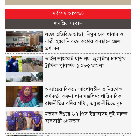
সর্বশেষ আপডেট
জনপ্রিয় সংবাদ
লঞ্চে অতিরিক্ত ভাড়া, নিম্নমানের খাবার ও
যাত্রী হয়রানি বন্ধে কঠোর অবস্থানে জেলা
প্রশাসন
আইন ভাঙলেই ছাড় নয়: জুলাইয়ে চাঁদপুরে
ট্রাফিক পুলিশের ১,২৮৫ মামলা
অন্যায়ের বিরুদ্ধে আপোষহীন ও নিরপেক্ষ
কর্মকর্তা অঞ্জনা খান মজলিশ: পারিবারিক
রাজনীতির বলির পাঁঠা, তবুও নীতিতে দৃঢ়
মতলব উত্তরে ৬৭ পিস ইয়াবাসহ দুই মাদক
ব্যবসায়ী গ্রেফতার