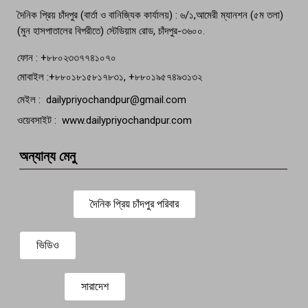
দৈনিক প্রিয় চাঁদপুর (বার্তা ও বানিজ্যিক কার্যালয়) : ৬/১,আমেরী ম্যানশন (৫ম তলা)
(মুন হাসপাতালের বিপরীতে) স্টেডিয়াম রোড, চাঁদপুর-৩৬০০.
ফোন : +৮৮০২৩৩৭৭৪১০৭০
মোবাইল :+৮৮০১৮১৫৮১৭৮৩১, +৮৮০১৯৫৭৪৯৩১৩২
মেইল : dailypriyochandpur@gmail.com
ওয়েবসাইট : www.dailypriyochandpur.com
অন্যান্য মেনু
দৈনিক প্রিয় চাঁদপুর পরিবার
ভিডিও
সারাদেশ