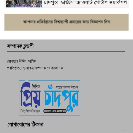
চাঁদপুরে স্কাউটস অ্যাওয়ার্ড পোর্টাল ওয়ার্কশপ
ফরিদগঞ্জে চুরির আতঙ্ক: এক সপ্তাহে ২০টির
বেশি ঘটনা, নিরাপত্তাহীনতায় জনজীবন
সম্পাদক মন্ডলী
চাঁদপুর ডিবির জালে বাঘ শাহজাহান
বোরহান উদ্দিন ডালিম
প্রতিষ্ঠাতা, মুদ্রাকর,সম্পাদক ও প্রকাশক
দেশসেরা কর্মচারী এখন হাজীগঞ্জের গর্ব
পচা দুর্গন্ধে ৯৯৯-এ ফোন, ফরিদগঞ্জে
তরুণের অর্ধগলিত লাশ উদ্ধার
মতলব প্রেসক্লাবের সদস্য সোবহান ফারুক
যোগাযোগের ঠিকানা
বেঁচে নেই, বিভিন্ন সংগঠনের শোক