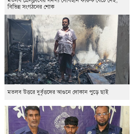
মতলব প্রেসক্লাবের সদস্য সোবহান ফারুক বেঁচে নেই,
বিভিন্ন সংগঠনের শোক
‎মতলব উত্তরে দুর্বৃত্তদের আগুনে দোকান পুড়ে ছাই