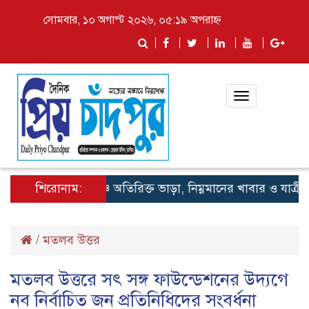
সোমবার, ১০ অগাস্ট ২০২৬, ০৫:১৯ অপরাহ্ন
Toggle
navigation
শিরোনাম:
লঞ্চে অতিরিক্ত ভাড়া, নিম্নমানের খাবার ও যাত্রী হয়রা
/
মতলব উত্তর
মতলব উত্তরে সৎ সঙ্গ ফাউন্ডেশনের উদ্যগে
নব নির্বাচিত জন প্রতিনিধিদের সংবর্ধনা