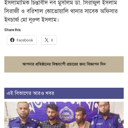
ইসলামামিক চিন্তাবীদ নব মুসলিম ডা. সিরাজুল ইসলাম
সিরাজী ও বরিশাল কোতোয়ালি থানার সাবেক অফিসার
ইনচার্জ মো নূরুল ইসলাম।
Share this:
Facebook
X
এই বিভাগের আরও খবর