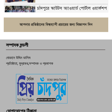
চাঁদপুরে স্কাউটস অ্যাওয়ার্ড পোর্টাল ওয়ার্কশপ
ফরিদগঞ্জে চুরির আতঙ্ক: এক সপ্তাহে ২০টির
বেশি ঘটনা, নিরাপত্তাহীনতায় জনজীবন
সম্পাদক মন্ডলী
চাঁদপুর ডিবির জালে বাঘ শাহজাহান
বোরহান উদ্দিন ডালিম
প্রতিষ্ঠাতা, মুদ্রাকর,সম্পাদক ও প্রকাশক
দেশসেরা কর্মচারী এখন হাজীগঞ্জের গর্ব
পচা দুর্গন্ধে ৯৯৯-এ ফোন, ফরিদগঞ্জে
তরুণের অর্ধগলিত লাশ উদ্ধার
মতলব প্রেসক্লাবের সদস্য সোবহান ফারুক
যোগাযোগের ঠিকানা