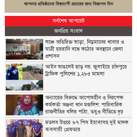
সর্বশেষ আপডেট
জনপ্রিয় সংবাদ
লঞ্চে অতিরিক্ত ভাড়া, নিম্নমানের খাবার ও
যাত্রী হয়রানি বন্ধে কঠোর অবস্থানে জেলা
প্রশাসন
আইন ভাঙলেই ছাড় নয়: জুলাইয়ে চাঁদপুরে
ট্রাফিক পুলিশের ১,২৮৫ মামলা
অন্যায়ের বিরুদ্ধে আপোষহীন ও নিরপেক্ষ
কর্মকর্তা অঞ্জনা খান মজলিশ: পারিবারিক
রাজনীতির বলির পাঁঠা, তবুও নীতিতে দৃঢ়
মতলব উত্তরে ৬৭ পিস ইয়াবাসহ দুই মাদক
ব্যবসায়ী গ্রেফতার