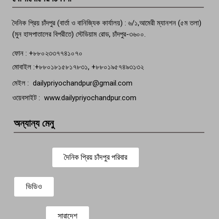
বেঁচে নেই, বিভিন্ন সংগঠনের শোক
দৈনিক প্রিয় চাঁদপুর (বার্তা ও বানিজ্যিক কার্যালয়) : ৬/১,আমেরী ম্যানশন (৫ম তলা)
(মুন হাসপাতালের বিপরীতে) স্টেডিয়াম রোড, চাঁদপুর-৩৬০০.
ফোন : +৮৮০২৩৩৭৭৪১০৭০
মোবাইল :+৮৮০১৮১৫৮১৭৮৩১, +৮৮০১৯৫৭৪৯৩১৩২
মেইল : dailypriyochandpur@gmail.com
ওয়েবসাইট : www.dailypriyochandpur.com
অন্যান্য মেনু
দৈনিক প্রিয় চাঁদপুর পরিবার
ভিডিও
সারাদেশ