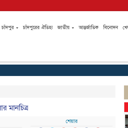
চাঁদপুর
চাঁদপুরের ঐতিহ্য
জাতীয়
আন্তর্জাতিক
বিনোদন
খে
র মানচিত্র
শেয়ার