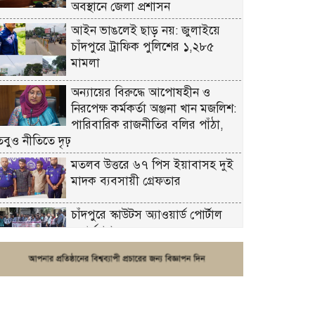
অবস্থানে জেলা প্রশাসন
আইন ভাঙলেই ছাড় নয়: জুলাইয়ে
চাঁদপুরে ট্রাফিক পুলিশের ১,২৮৫
মামলা
অন্যায়ের বিরুদ্ধে আপোষহীন ও
নিরপেক্ষ কর্মকর্তা অঞ্জনা খান মজলিশ:
পারিবারিক রাজনীতির বলির পাঁঠা,
তবুও নীতিতে দৃঢ়
মতলব উত্তরে ৬৭ পিস ইয়াবাসহ দুই
মাদক ব্যবসায়ী গ্রেফতার
চাঁদপুরে স্কাউটস অ্যাওয়ার্ড পোর্টাল
ওয়ার্কশপ
ফরিদগঞ্জে চুরির আতঙ্ক: এক সপ্তাহে
২০টির বেশি ঘটনা, নিরাপত্তাহীনতায়
জনজীবন