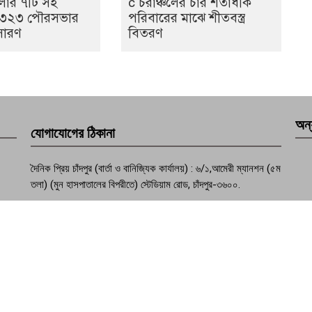
েলার ৭টি সহ
c চরাঞ্চলের চার শতাধীক
 ৩২৩ পৌরসভার
পরিবারের মাঝে শীতবস্ত্র
সারণ
বিতরণ
অন্
যোগাযোগের ঠিকানা
দৈনিক প্রিয় চাঁদপুর (বার্তা ও বানিজ্যিক কার্যালয়) : ৬/১,আমেরী ম্যানশন (৫ম
তলা) (মুন হাসপাতালের বিপরীতে) স্টেডিয়াম রোড, চাঁদপুর-৩৬০০.
ফোন : +৮৮০২৩৩৭৭৪১০৭০
মোবাইল :+৮৮০১৮১৫৮১৭৮৩১, +৮৮০১৯৫৭৪৯৩১৩২
মেইল : dailypriyochandpur@gmail.com
ওয়েবসাইট : www.dailypriyochandpur.com