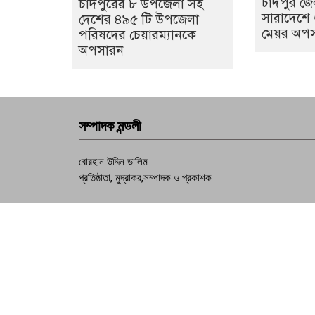
চাঁদপুর জ
চাঁদপুরের ৮ উপজেলা সহ
সারাদেশে
দেশের ৪৯৫ টি উপজেলা
মেয়র অপ
পরিষদের চেয়ারম্যানকে
অপসারন
সম্পাদক মন্ডলী
বোরহান উদ্দিন ডালিম
প্রতিষ্ঠাতা, মুদ্রাকর,সম্পাদক ও প্রকাশক