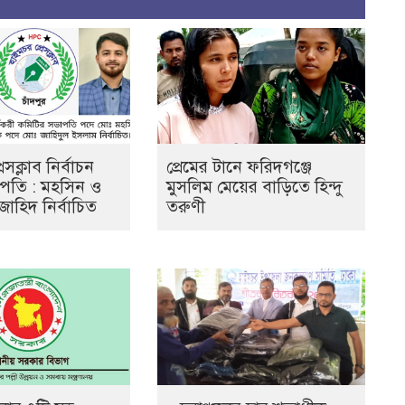
েসক্লাব নির্বাচন
প্রেমের টানে ফরিদগঞ্জে
ভাপতি : মহসিন ও
মুসলিম মেয়ের বাড়িতে হিন্দু
জাহিদ নির্বাচিত
তরুণী