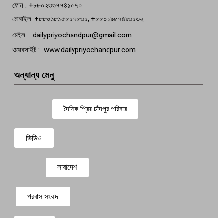
ফোন : +৮৮০২৩৩৭৭৪১০৭০
মোবাইল :+৮৮০১৮১৫৮১৭৮৩১, +৮৮০১৯৫৭৪৯৩১৩২
মেইল : dailypriyochandpur@gmail.com
ওয়েবসাইট : www.dailypriyochandpur.com
অন্যান্য মেনু
দৈনিক প্রিয় চাঁদপুর পরিবার
ভিডিও
সারাদেশ
প্রবাস সংবাদ