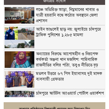
জনপ্রিয় সংবাদ
লঞ্চে অতিরিক্ত ভাড়া, নিম্নমানের খাবার ও
যাত্রী হয়রানি বন্ধে কঠোর অবস্থানে জেলা
প্রশাসন
আইন ভাঙলেই ছাড় নয়: জুলাইয়ে চাঁদপুরে
ট্রাফিক পুলিশের ১,২৮৫ মামলা
অন্যায়ের বিরুদ্ধে আপোষহীন ও নিরপেক্ষ
কর্মকর্তা অঞ্জনা খান মজলিশ: পারিবারিক
রাজনীতির বলির পাঁঠা, তবুও নীতিতে দৃঢ়
মতলব উত্তরে ৬৭ পিস ইয়াবাসহ দুই মাদক
ব্যবসায়ী গ্রেফতার
চাঁদপুরে স্কাউটস অ্যাওয়ার্ড পোর্টাল ওয়ার্কশপ