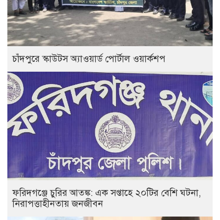
চাঁদপুরে স্কাউটস অ্যাওয়ার্ড পোর্টাল ওয়ার্কশপ
ফরিদগঞ্জে চুরির আতঙ্ক: এক সপ্তাহে ২০টির বেশি ঘটনা,
নিরাপত্তাহীনতায় জনজীবন