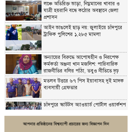
লঞ্চে অতিরিক্ত ভাড়া, নিম্নমানের খাবার ও
যাত্রী হয়রানি বন্ধে কঠোর অবস্থানে জেলা
প্রশাসন
আইন ভাঙলেই ছাড় নয়: জুলাইয়ে চাঁদপুরে
ট্রাফিক পুলিশের ১,২৮৫ মামলা
অন্যায়ের বিরুদ্ধে আপোষহীন ও নিরপেক্ষ
কর্মকর্তা অঞ্জনা খান মজলিশ: পারিবারিক
রাজনীতির বলির পাঁঠা, তবুও নীতিতে দৃঢ়
মতলব উত্তরে ৬৭ পিস ইয়াবাসহ দুই মাদক
ব্যবসায়ী গ্রেফতার
চাঁদপুরে স্কাউটস অ্যাওয়ার্ড পোর্টাল ওয়ার্কশপ
ফরিদগঞ্জে চুরির আতঙ্ক: এক সপ্তাহে ২০টির