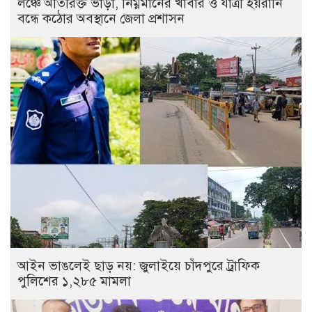
লঞ্চে অতিরিক্ত ভাড়া, নিম্নমানের খাবার ও যাত্রী হয়রানি
বন্ধে কঠোর অবস্থানে জেলা প্রশাসন
আইন ভাঙলেই ছাড় নয়: জুলাইয়ে চাঁদপুরে ট্রাফিক
পুলিশের ১,২৮৫ মামলা