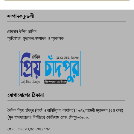
বেশি ঘটনা, নিরাপত্তাহীনতায় জনজীবন
সম্পাদক মন্ডলী
চাঁদপুর ডিবির জালে বাঘ শাহজাহান
বোরহান উদ্দিন ডালিম
প্রতিষ্ঠাতা, মুদ্রাকর,সম্পাদক ও প্রকাশক
দেশসেরা কর্মচারী এখন হাজীগঞ্জের গর্ব
পচা দুর্গন্ধে ৯৯৯-এ ফোন, ফরিদগঞ্জে
তরুণের অর্ধগলিত লাশ উদ্ধার
মতলব প্রেসক্লাবের সদস্য সোবহান ফারুক
যোগাযোগের ঠিকানা
বেঁচে নেই, বিভিন্ন সংগঠনের শোক
দৈনিক প্রিয় চাঁদপুর (বার্তা ও বানিজ্যিক কার্যালয়) : ৬/১,আমেরী ম্যানশন (৫ম তলা)
(মুন হাসপাতালের বিপরীতে) স্টেডিয়াম রোড, চাঁদপুর-৩৬০০.
ফোন : +৮৮০২৩৩৭৭৪১০৭০