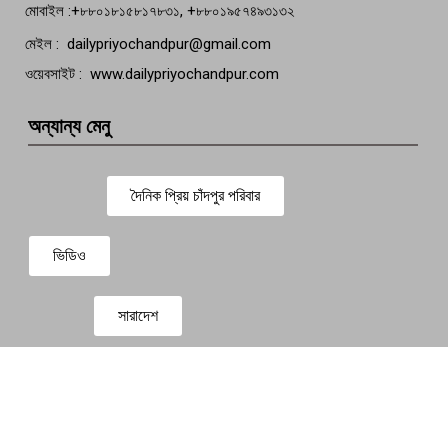
মোবাইল :+৮৮০১৮১৫৮১৭৮৩১, +৮৮০১৯৫৭৪৯৩১৩২
মেইল : dailypriyochandpur@gmail.com
ওয়েবসাইট : www.dailypriyochandpur.com
অন্যান্য মেনু
দৈনিক প্রিয় চাঁদপুর পরিবার
ভিডিও
সারাদেশ
প্রবাস সংবাদ
বিনোদন