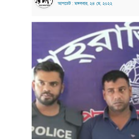
আপডেট : মঙ্গলবার, ২৪ মে, ২০২২