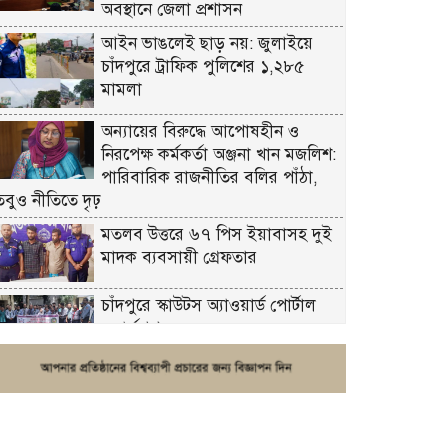
অবস্থানে জেলা প্রশাসন
আইন ভাঙলেই ছাড় নয়: জুলাইয়ে
চাঁদপুরে ট্রাফিক পুলিশের ১,২৮৫
মামলা
অন্যায়ের বিরুদ্ধে আপোষহীন ও
নিরপেক্ষ কর্মকর্তা অঞ্জনা খান মজলিশ:
পারিবারিক রাজনীতির বলির পাঁঠা,
তবুও নীতিতে দৃঢ়
মতলব উত্তরে ৬৭ পিস ইয়াবাসহ দুই
মাদক ব্যবসায়ী গ্রেফতার
চাঁদপুরে স্কাউটস অ্যাওয়ার্ড পোর্টাল
ওয়ার্কশপ
ফরিদগঞ্জে চুরির আতঙ্ক: এক সপ্তাহে
২০টির বেশি ঘটনা, নিরাপত্তাহীনতায়
জনজীবন