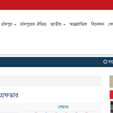
চাঁদপুর
চাঁদপুরের ঐতিহ্য
জাতীয়
আন্তর্জাতিক
বিনোদন
খে
লঞ্চে অত
গ্রেফতার
শেয়ার