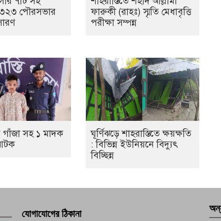
েলার ৭টি সহ
শাহরাস্তিতে শহীদ আল্লামা
 ৩২৩ পৌরসভার
ফারুকী (রাহঃ) স্মৃতি মেধাবৃত্তি
সারণ
পরীক্ষা সম্পন্ন
ে গাঁজা সহ ১ মাদক
ঘূর্ণিঝড়ে শাহরাস্তিতে ক্ষয়ক্ষতি
 আটক
: বিভিন্ন ইউনিয়নে বিদ্যুৎ
বিচ্ছিন্ন
অন্
যোগাযোগের ঠিকানা