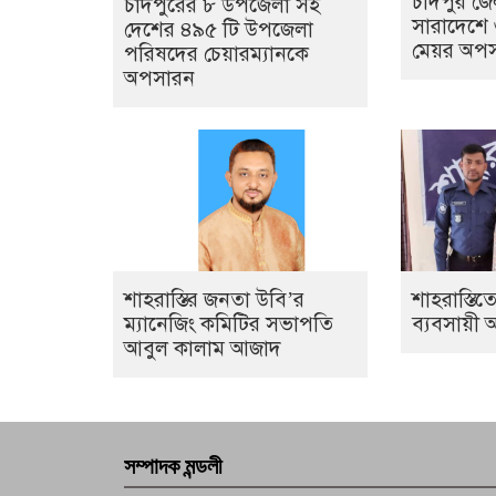
চাঁদপুর জ
চাঁদপুরের ৮ উপজেলা সহ
সারাদেশে
দেশের ৪৯৫ টি উপজেলা
মেয়র অপ
পরিষদের চেয়ারম্যানকে
অপসারন
শাহরাস্তির জনতা উবি’র
শাহরাস্তিত
ম্যানেজিং কমিটির সভাপতি
ব্যবসায়ী
আবুল কালাম আজাদ
সম্পাদক মন্ডলী