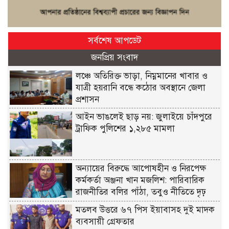
সর্বশেষ আপডেট
জনপ্রিয় সংবাদ
লঞ্চে অতিরিক্ত ভাড়া, নিম্নমানের খাবার ও
যাত্রী হয়রানি বন্ধে কঠোর অবস্থানে জেলা
প্রশাসন
আইন ভাঙলেই ছাড় নয়: জুলাইয়ে চাঁদপুরে
ট্রাফিক পুলিশের ১,২৮৫ মামলা
অন্যায়ের বিরুদ্ধে আপোষহীন ও নিরপেক্ষ
কর্মকর্তা অঞ্জনা খান মজলিশ: পারিবারিক
রাজনীতির বলির পাঁঠা, তবুও নীতিতে দৃঢ়
মতলব উত্তরে ৬৭ পিস ইয়াবাসহ দুই মাদক
ব্যবসায়ী গ্রেফতার