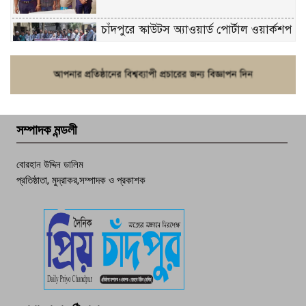
চাঁদপুরে স্কাউটস অ্যাওয়ার্ড পোর্টাল ওয়ার্কশপ
ফরিদগঞ্জে চুরির আতঙ্ক: এক সপ্তাহে ২০টির
বেশি ঘটনা, নিরাপত্তাহীনতায় জনজীবন
সম্পাদক মন্ডলী
চাঁদপুর ডিবির জালে বাঘ শাহজাহান
বোরহান উদ্দিন ডালিম
প্রতিষ্ঠাতা, মুদ্রাকর,সম্পাদক ও প্রকাশক
দেশসেরা কর্মচারী এখন হাজীগঞ্জের গর্ব
পচা দুর্গন্ধে ৯৯৯-এ ফোন, ফরিদগঞ্জে
তরুণের অর্ধগলিত লাশ উদ্ধার
মতলব প্রেসক্লাবের সদস্য সোবহান ফারুক