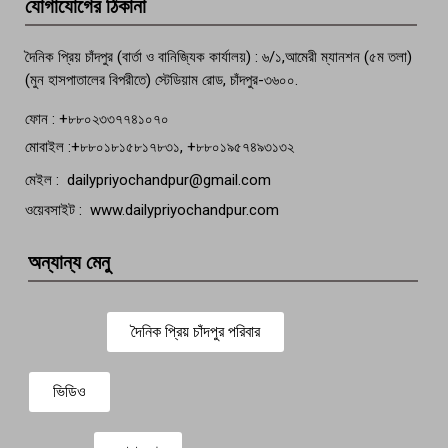
যোগাযোগের ঠিকানা
বেঁচে নেই, বিভিন্ন সংগঠনের শোক
দৈনিক প্রিয় চাঁদপুর (বার্তা ও বানিজ্যিক কার্যালয়) : ৬/১,আমেরী ম্যানশন (৫ম তলা)
(মুন হাসপাতালের বিপরীতে) স্টেডিয়াম রোড, চাঁদপুর-৩৬০০.
ফোন : +৮৮০২৩৩৭৭৪১০৭০
মোবাইল :+৮৮০১৮১৫৮১৭৮৩১, +৮৮০১৯৫৭৪৯৩১৩২
মেইল : dailypriyochandpur@gmail.com
ওয়েবসাইট : www.dailypriyochandpur.com
অন্যান্য মেনু
দৈনিক প্রিয় চাঁদপুর পরিবার
ভিডিও