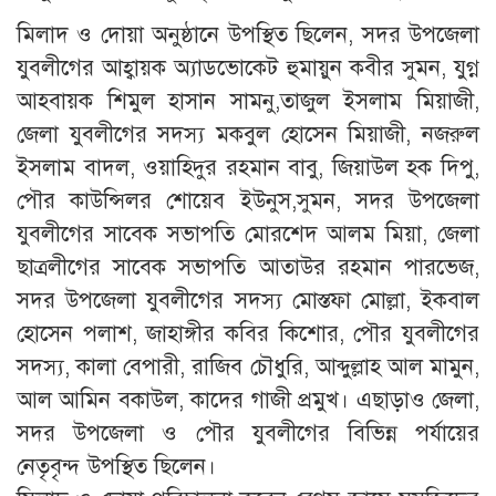
মিলাদ ও দোয়া অনুষ্ঠানে উপস্থিত ছিলেন, সদর উপজেলা
যুবলীগের আহ্বায়ক অ্যাডভোকেট হুমায়ুন কবীর সুমন, যুগ্ন
আহবায়ক শিমুল হাসান সামনু,তাজুল ইসলাম মিয়াজী,
জেলা যুবলীগের সদস্য মকবুল হোসেন মিয়াজী, নজরুল
ইসলাম বাদল, ওয়াহিদুর রহমান বাবু, জিয়াউল হক দিপু,
পৌর কাউন্সিলর শোয়েব ইউনুস,সুমন, সদর উপজেলা
যুবলীগের সাবেক সভাপতি মোরশেদ আলম মিয়া, জেলা
ছাত্রলীগের সাবেক সভাপতি আতাউর রহমান পারভেজ,
সদর উপজেলা যুবলীগের সদস্য মোস্তফা মোল্লা, ইকবাল
হোসেন পলাশ, জাহাঙ্গীর কবির কিশোর, পৌর যুবলীগের
সদস্য, কালা বেপারী, রাজিব চৌধুরি, আব্দুল্লাহ আল মামুন,
আল আমিন বকাউল, কাদের গাজী প্রমুখ। এছাড়াও জেলা,
সদর উপজেলা ও পৌর যুবলীগের বিভিন্ন পর্যায়ের
নেতৃবৃন্দ উপস্থিত ছিলেন।