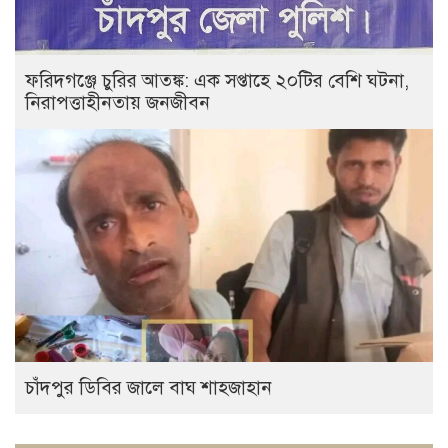
ফরিদগঞ্জে চুরির আতঙ্ক: এক সপ্তাহে ২০টির বেশি ঘটনা,
নিরাপত্তাহীনতায় জনজীবন
চাঁদপুর ডিবির জালে বাঘ শাহজাহান