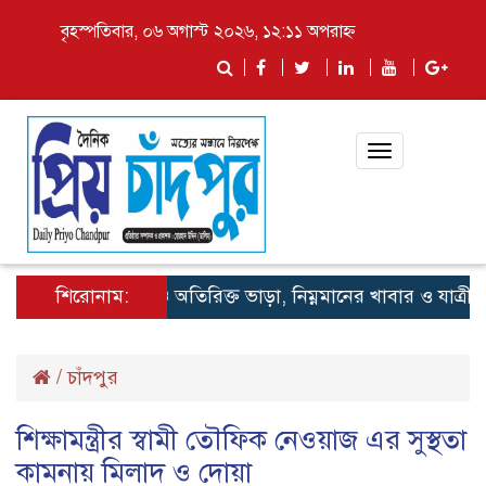
বৃহস্পতিবার, ০৬ অগাস্ট ২০২৬, ১২:১১ অপরাহ্ন
Toggle
navigation
শিরোনাম:
লঞ্চে অতিরিক্ত ভাড়া, নিম্নমানের খাবার ও যাত্রী হয়রান
/
চাঁদপুর
শিক্ষামন্ত্রীর স্বামী তৌফিক নেওয়াজ এর সুস্থতা
কামনায় মিলাদ ও দোয়া