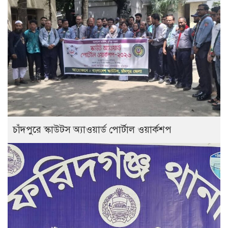
চাঁদপুরে স্কাউটস অ্যাওয়ার্ড পোর্টাল ওয়ার্কশপ