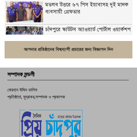
মতলব উত্তরে ৬৭ পিস ইয়াবাসহ দুই মাদক
ব্যবসায়ী গ্রেফতার
চাঁদপুরে স্কাউটস অ্যাওয়ার্ড পোর্টাল ওয়ার্কশপ
ফরিদগঞ্জে চুরির আতঙ্ক: এক সপ্তাহে ২০টির
বেশি ঘটনা, নিরাপত্তাহীনতায় জনজীবন
সম্পাদক মন্ডলী
চাঁদপুর ডিবির জালে বাঘ শাহজাহান
বোরহান উদ্দিন ডালিম
প্রতিষ্ঠাতা, মুদ্রাকর,সম্পাদক ও প্রকাশক
দেশসেরা কর্মচারী এখন হাজীগঞ্জের গর্ব
পচা দুর্গন্ধে ৯৯৯-এ ফোন, ফরিদগঞ্জে
তরুণের অর্ধগলিত লাশ উদ্ধার