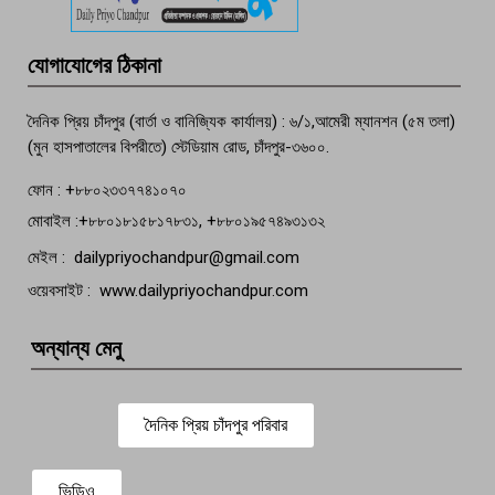
মতলব প্রেসক্লাবের সদস্য সোবহান ফারুক
যোগাযোগের ঠিকানা
বেঁচে নেই, বিভিন্ন সংগঠনের শোক
দৈনিক প্রিয় চাঁদপুর (বার্তা ও বানিজ্যিক কার্যালয়) : ৬/১,আমেরী ম্যানশন (৫ম তলা)
(মুন হাসপাতালের বিপরীতে) স্টেডিয়াম রোড, চাঁদপুর-৩৬০০.
ফোন : +৮৮০২৩৩৭৭৪১০৭০
মোবাইল :+৮৮০১৮১৫৮১৭৮৩১, +৮৮০১৯৫৭৪৯৩১৩২
মেইল : dailypriyochandpur@gmail.com
ওয়েবসাইট : www.dailypriyochandpur.com
অন্যান্য মেনু
দৈনিক প্রিয় চাঁদপুর পরিবার
ভিডিও