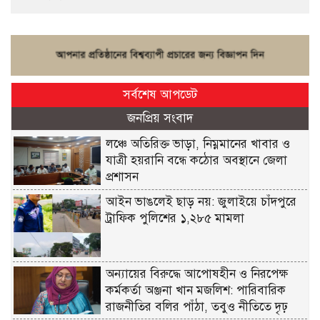
সর্বশেষ আপডেট
জনপ্রিয় সংবাদ
লঞ্চে অতিরিক্ত ভাড়া, নিম্নমানের খাবার ও
যাত্রী হয়রানি বন্ধে কঠোর অবস্থানে জেলা
প্রশাসন
আইন ভাঙলেই ছাড় নয়: জুলাইয়ে চাঁদপুরে
ট্রাফিক পুলিশের ১,২৮৫ মামলা
অন্যায়ের বিরুদ্ধে আপোষহীন ও নিরপেক্ষ
কর্মকর্তা অঞ্জনা খান মজলিশ: পারিবারিক
রাজনীতির বলির পাঁঠা, তবুও নীতিতে দৃঢ়