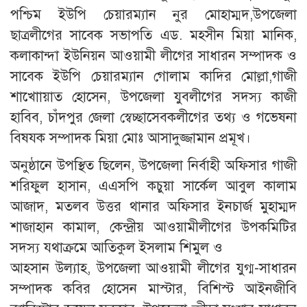
পশ্চিম ইউপি চেয়ারম্যান নুর মোহাম্মদ,উপজেলা
ছাত্রলীগের সাবেক সভাপতি এড. মহসীন মিয়া মানিক,
কলাকান্দা ইউনিয়ন আওয়ামী লীগের সাধারন সম্পাদক ও
সাবেক ইউপি চেয়ারম্যান গোলাম কাদির মোল্লা,গাজী
শাখাোয়াত হোসেন, উপজেলা যুবলীগের সদস্য কাজী
হাবিব, চাঁদপুর জেলা স্বেচ্ছাসেবকলীগের তথ্য ও গভেষনা
বিষযক সম্পাদক মিয়া মোঃ আসাদুজ্জামান প্রমূখ।
অনুষ্ঠানে উপস্থিত ছিলেন, উপজেলা নির্বাহী অফিসার গাজী
শরিফুল হাসান, এএসপি কচুয়া সার্কেল আবুল কালাম
আজাদ, মতলব উত্তর থানার অফিসার ইনচার্জ মুহাম্মদ
শাজাহান কামাল, কেন্দ্রীয় আওয়ামীলীগের উপকমিটির
সদস্য যথাক্রমে আতিকুল ইসলাম শিমুল ও
আহসান উল্যাহ, উপজেলা আওয়ামী লীগের যুগ্ম-সাধারন
সম্পাদক কবির হোসেন মাস্টার, বিশিস্ট আইনজীবি