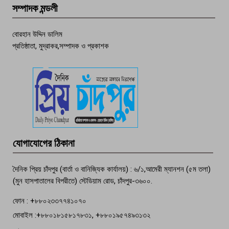
সম্পাদক মন্ডলী
চাঁদপুর ডিবির জালে বাঘ শাহজাহান
বোরহান উদ্দিন ডালিম
প্রতিষ্ঠাতা, মুদ্রাকর,সম্পাদক ও প্রকাশক
দেশসেরা কর্মচারী এখন হাজীগঞ্জের গর্ব
পচা দুর্গন্ধে ৯৯৯-এ ফোন, ফরিদগঞ্জে
তরুণের অর্ধগলিত লাশ উদ্ধার
মতলব প্রেসক্লাবের সদস্য সোবহান ফারুক
যোগাযোগের ঠিকানা
বেঁচে নেই, বিভিন্ন সংগঠনের শোক
দৈনিক প্রিয় চাঁদপুর (বার্তা ও বানিজ্যিক কার্যালয়) : ৬/১,আমেরী ম্যানশন (৫ম তলা)
(মুন হাসপাতালের বিপরীতে) স্টেডিয়াম রোড, চাঁদপুর-৩৬০০.
ফোন : +৮৮০২৩৩৭৭৪১০৭০
মোবাইল :+৮৮০১৮১৫৮১৭৮৩১, +৮৮০১৯৫৭৪৯৩১৩২