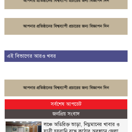
এই বিভাগের আরও খবর
সর্বশেষ আপডেট
জনপ্রিয় সংবাদ
লঞ্চে অতিরিক্ত ভাড়া, নিম্নমানের খাবার ও
যাত্রী হয়রানি বন্ধে কঠোর অবস্থানে জেলা