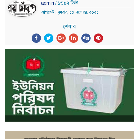
admin
/ ১৩৯২ ভিউ
আপডেট : বুধবার, ১০ নভেম্বর, ২০২১
শেয়ার