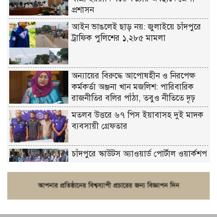
প্রশাসন
আইন ভাঙলেই ছাড় নয়: জুলাইয়ে চাঁদপুরে
ট্রাফিক পুলিশের ১,২৮৫ মামলা
অন্যায়ের বিরুদ্ধে আপোষহীন ও নিরপেক্ষ
কর্মকর্তা অঞ্জনা খান মজলিশ: পারিবারিক
রাজনীতির বলির পাঁঠা, তবুও নীতিতে দৃঢ়
মতলব উত্তরে ৬৭ পিস ইয়াবাসহ দুই মাদক
ব্যবসায়ী গ্রেফতার
চাঁদপুরে স্কাউটস অ্যাওয়ার্ড পোর্টাল ওয়ার্কশপ
ফরিদগঞ্জে চুরির আতঙ্ক: এক সপ্তাহে ২০টির
বেশি ঘটনা, নিরাপত্তাহীনতায় জনজীবন