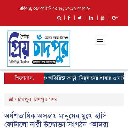
রবিবার, ০৯ অগাস্ট ২০২৬, ১২:১২ অপরাহ্ন
Toggle
navigation
শিরোনাম:
লঞ্চে অতিরিক্ত ভাড়া, নিম্নমানের খাবার ও যাত্রী হয়রা
/
চাঁদপুর
চাঁদপুর সদর
,
অর্ধশতাধিক অসহায় মানুষের মুখে হাসি
ফোটালো নারী উদ্দোক্তা সংগঠন ‘আমরা