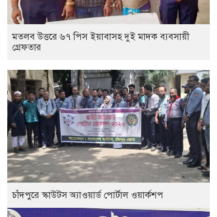
মতলব উত্তরে ৬৭ পিস ইয়াবাসহ দুই মাদক ব্যবসায়ী
গ্রেফতার
চাঁদপুরে স্কাউটস অ্যাওয়ার্ড পোর্টাল ওয়ার্কশপ