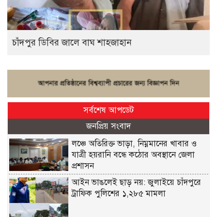
চাঁদপুর ডিবির জালে বাঘ শাহজাহান
সর্বশেষ আপডেট
জনপ্রিয় সংবাদ
লঞ্চে অতিরিক্ত ভাড়া, নিম্নমানের খাবার ও
যাত্রী হয়রানি বন্ধে কঠোর অবস্থানে জেলা
প্রশাসন
আইন ভাঙলেই ছাড় নয়: জুলাইয়ে চাঁদপুরে
ট্রাফিক পুলিশের ১,২৮৫ মামলা