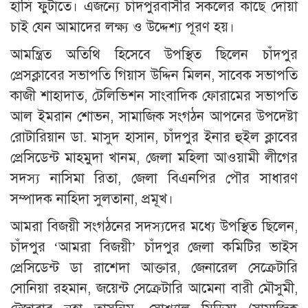
হাসি ফুটাতে। এজন্যে চাঁদপুরবাসীর সকলের কাছে দোয়া
চাই যেন আমাদের লক্ষ্য ও উদ্দেশ্য পূরণ হয়।
আমন্ত্রিত অতিথি হিসেবে উপস্থিত ছিলেন চাঁদপুর
প্রেসক্লাবের সভাপতি গিয়াস উদ্দিন মিলন, সাবেক সভাপতি
কাজী শাহাদাত, টেলিভিশন সাংবাদিক ফোরামের সভাপতি
আল ইমরান শোভন, সামাজিক সংগঠন আপনের উপদেষ্টা
রোটারিয়ান ডা. মাসুদ হাসান, চাঁদপুর ইনার হুইল ক্লাবের
প্রেসিডেন্ট মাহমুদা খানম, জেলা মহিলা আওয়ামী লীগের
সদস্য নাসিমা রিতা, জেলা বিএনপির পৌর সাধারণ
সম্পাদক নাহিদা সুলতানা, প্রমূখ।
আমরা বিজয়ী সংগঠনের সদস্যদের মধ্যে উপস্থিত ছিলেন,
চাঁদপুর ‘আমরা বিজয়ী’ চাঁদপুর জেলা কমিটির ভাইস
প্রেসিডেন্ট ডা রাশেদা আক্তার, জেনারেল সেক্রেটারি
সোনিয়া রহমান, জয়েন্ট সেক্রেটারি আমেনা বারী মৌসুমী,