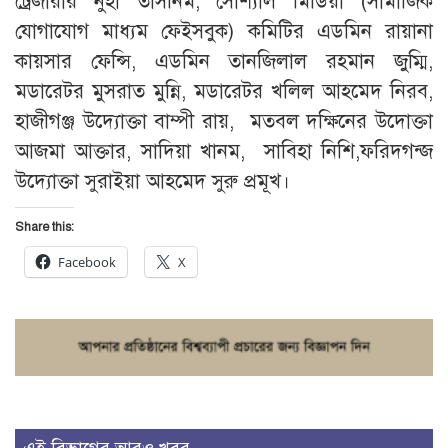
ট্রেজারার নুহা তাসনিম, সোশ্যাল মিডিয়া (সামাজিক
যোগাযোগ মাধ্যম ফেইসবুক) কমিটির এডমিন রায়ানা
কায়সার ফেন্সি, এডমিন তানজিলাল রহমান জুম্মি,
মডারেটর মুসরাত মুন্নি, মডারেটর খলিল আহমেদ নিরব,
হাজীগঞ্জ উদ্যোক্তা বাম্পী রায়, মতবল দক্ষিনের উদোক্তা
আজমা আক্তার, সাদিয়া খানম, সাবিহা নিশি,ফরিদগন্জ
উদ্যোক্তা সুরাইয়া আহমেদ সুরু প্রমূখ।
Share this:
Facebook
X