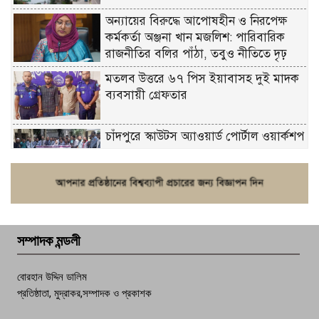
অন্যায়ের বিরুদ্ধে আপোষহীন ও নিরপেক্ষ
কর্মকর্তা অঞ্জনা খান মজলিশ: পারিবারিক
রাজনীতির বলির পাঁঠা, তবুও নীতিতে দৃঢ়
মতলব উত্তরে ৬৭ পিস ইয়াবাসহ দুই মাদক
ব্যবসায়ী গ্রেফতার
চাঁদপুরে স্কাউটস অ্যাওয়ার্ড পোর্টাল ওয়ার্কশপ
ফরিদগঞ্জে চুরির আতঙ্ক: এক সপ্তাহে ২০টির
বেশি ঘটনা, নিরাপত্তাহীনতায় জনজীবন
সম্পাদক মন্ডলী
চাঁদপুর ডিবির জালে বাঘ শাহজাহান
বোরহান উদ্দিন ডালিম
প্রতিষ্ঠাতা, মুদ্রাকর,সম্পাদক ও প্রকাশক
দেশসেরা কর্মচারী এখন হাজীগঞ্জের গর্ব