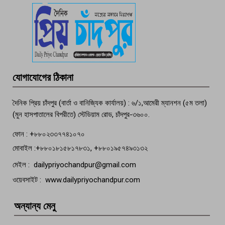
পচা দুর্গন্ধে ৯৯৯-এ ফোন, ফরিদগঞ্জে
তরুণের অর্ধগলিত লাশ উদ্ধার
মতলব প্রেসক্লাবের সদস্য সোবহান ফারুক
যোগাযোগের ঠিকানা
বেঁচে নেই, বিভিন্ন সংগঠনের শোক
দৈনিক প্রিয় চাঁদপুর (বার্তা ও বানিজ্যিক কার্যালয়) : ৬/১,আমেরী ম্যানশন (৫ম তলা)
(মুন হাসপাতালের বিপরীতে) স্টেডিয়াম রোড, চাঁদপুর-৩৬০০.
ফোন : +৮৮০২৩৩৭৭৪১০৭০
মোবাইল :+৮৮০১৮১৫৮১৭৮৩১, +৮৮০১৯৫৭৪৯৩১৩২
মেইল : dailypriyochandpur@gmail.com
ওয়েবসাইট : www.dailypriyochandpur.com
অন্যান্য মেনু