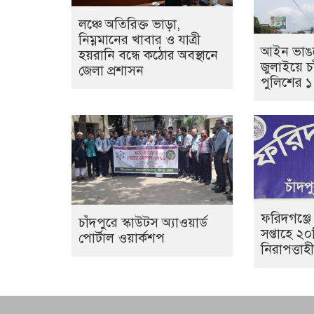
লঞ্চে অতিরিক্ত ভাড়া,
নিম্নমানের খাবার ও যাত্রী
আইন ভাঙল
হয়রানি বন্ধে কঠোর অবস্থানে
জুলাইয়ে চা
জেলা প্রশাসন
পুলিশের 
ফরিদগঞ্জে
চাঁদপুরে স্কাউটস অ্যাওয়ার্ড
সপ্তাহে ২
পোর্টাল ওয়ার্কশপ
নিরাপত্তা