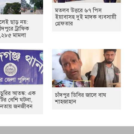
মতলব উত্তরে ৬৭ পিস
ইয়াবাসহ দুই মাদক ব্যবসায়ী
েই ছাড় নয়:
গ্রেফতার
ঁদপুরে ট্রাফিক
১,২৮৫ মামলা
 চুরির আতঙ্ক: এক
চাঁদপুর ডিবির জালে বাঘ
০টির বেশি ঘটনা,
শাহজাহান
হীনতায় জনজীবন