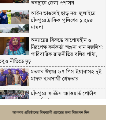
অবস্থানে জেলা প্রশাসন
আইন ভাঙলেই ছাড় নয়: জুলাইয়ে
চাঁদপুরে ট্রাফিক পুলিশের ১,২৮৫
মামলা
অন্যায়ের বিরুদ্ধে আপোষহীন ও
নিরপেক্ষ কর্মকর্তা অঞ্জনা খান মজলিশ:
পারিবারিক রাজনীতির বলির পাঁঠা,
তবুও নীতিতে দৃঢ়
মতলব উত্তরে ৬৭ পিস ইয়াবাসহ দুই
মাদক ব্যবসায়ী গ্রেফতার
চাঁদপুরে স্কাউটস অ্যাওয়ার্ড পোর্টাল
ওয়ার্কশপ
ফরিদগঞ্জে চুরির আতঙ্ক: এক সপ্তাহে
২০টির বেশি ঘটনা, নিরাপত্তাহীনতায়
জনজীবন