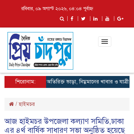
রবিবার, ০৯ অগাস্ট ২০২৬, ০৪:০৪ পূর্বাহ্ন
Toggle
navigation
শিরোনাম:
লঞ্চে অতিরিক্ত ভাড়া, নিম্নমানের খাবার ও যাত্রী হয়রা
/
হাইমচর
আজ হাইমচর উপজেলা কল্যাণ সমিতি,ঢাকা
এর ৪র্থ বার্ষিক সাধারণ সভা অনুষ্ঠিত হয়েছে