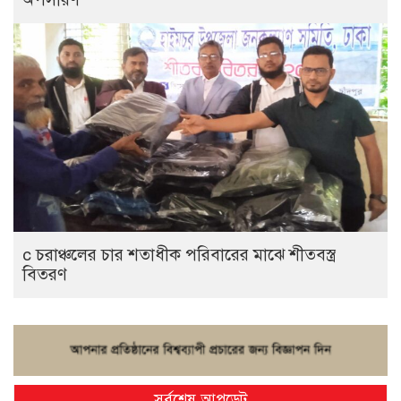
c চরাঞ্চলের চার শতাধীক পরিবারের মাঝে শীতবস্ত্র
বিতরণ
সর্বশেষ আপডেট