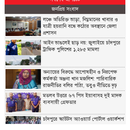
জনপ্রিয় সংবাদ
লঞ্চে অতিরিক্ত ভাড়া, নিম্নমানের খাবার ও
যাত্রী হয়রানি বন্ধে কঠোর অবস্থানে জেলা
প্রশাসন
আইন ভাঙলেই ছাড় নয়: জুলাইয়ে চাঁদপুরে
ট্রাফিক পুলিশের ১,২৮৫ মামলা
অন্যায়ের বিরুদ্ধে আপোষহীন ও নিরপেক্ষ
কর্মকর্তা অঞ্জনা খান মজলিশ: পারিবারিক
রাজনীতির বলির পাঁঠা, তবুও নীতিতে দৃঢ়
মতলব উত্তরে ৬৭ পিস ইয়াবাসহ দুই মাদক
ব্যবসায়ী গ্রেফতার
চাঁদপুরে স্কাউটস অ্যাওয়ার্ড পোর্টাল ওয়ার্কশপ