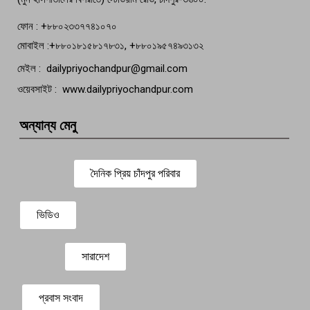
ফোন : +৮৮০২৩৩৭৭৪১০৭০
মোবাইল :+৮৮০১৮১৫৮১৭৮৩১, +৮৮০১৯৫৭৪৯৩১৩২
মেইল : dailypriyochandpur@gmail.com
ওয়েবসাইট : www.dailypriyochandpur.com
অন্যান্য মেনু
দৈনিক প্রিয় চাঁদপুর পরিবার
ভিডিও
সারাদেশ
প্রবাস সংবাদ