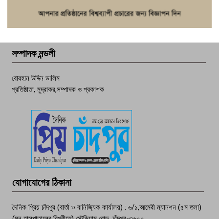
ফরিদগঞ্জে চুরির আতঙ্ক: এক সপ্তাহে ২০টির
বেশি ঘটনা, নিরাপত্তাহীনতায় জনজীবন
সম্পাদক মন্ডলী
চাঁদপুর ডিবির জালে বাঘ শাহজাহান
বোরহান উদ্দিন ডালিম
প্রতিষ্ঠাতা, মুদ্রাকর,সম্পাদক ও প্রকাশক
দেশসেরা কর্মচারী এখন হাজীগঞ্জের গর্ব
পচা দুর্গন্ধে ৯৯৯-এ ফোন, ফরিদগঞ্জে
তরুণের অর্ধগলিত লাশ উদ্ধার
মতলব প্রেসক্লাবের সদস্য সোবহান ফারুক
যোগাযোগের ঠিকানা
বেঁচে নেই, বিভিন্ন সংগঠনের শোক
দৈনিক প্রিয় চাঁদপুর (বার্তা ও বানিজ্যিক কার্যালয়) : ৬/১,আমেরী ম্যানশন (৫ম তলা)
(মুন হাসপাতালের বিপরীতে) স্টেডিয়াম রোড, চাঁদপুর-৩৬০০.