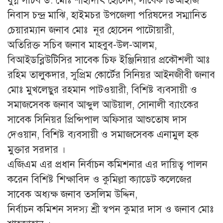
যুগ্ন সচিব ড. মোঃ শাহাদাৎ হোসেন, সাবেক ডিআইজি
নিবাস চন্দ্র মাঝি, হাইমচর উপজেলা পরিষদের সম্মানিত
চেয়ারম্যান জনাব মোঃ নূর হোসেন পাটোয়ারী,
অতিরিক্ত সচিব জনাব মাহবুব-উল-আলম,
বিআইডব্লিউটিসির সাবেক চিফ ইঞ্জিনিয়ার প্রকৌশলী আঃ
রহিম তালুকদার, সুপ্রিম কোর্টের সিনিয়র আইনজীবী জনাব
মোঃ মুখলেছুর রহমান পাটওয়ারী, বিশিষ্ট ব্যবসায়ী ও
সমাজসেবক জনাব আব্দুল আউয়াল, সোনালী ব্যাংকের
সাবেক সিনিয়র প্রিন্সিপাল অফিসার আশুতোষ দাস
দেওয়ান, বিশিষ্ট ব্যবসায়ী ও সমাজসেবক এনামুল হক
মুক্তার সরদার ।
এজিএম এর প্রধান নির্বাচন কমিশনার এর দায়িত্ব পালন
করেন বিশিষ্ট শিক্ষাবিদ ও কুমিল্লা ক্যাডেট কলেজের
সাবেক অধ্যক্ষ জনাব তসলিম উদ্দিন,
নির্বাচন কমিশন সদস্য শ্রী স্বপন কুমার দাস ও জনাব মোঃ