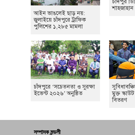
চাঁদপুর ড
শাহজাহান
আইন ভাঙলেই ছাড় নয়:
জুলাইয়ে চাঁদপুরে ট্রাফিক
পুলিশের ১,২৮৫ মামলা
চাঁদপুরে ‘সচেতনতা ও সুরক্ষা
সুবিধাবঞ্চ
ইভেন্ট ২০২৬’ অনুষ্ঠিত
মুক্ত স্কা
বিতরণ
সম্পাদক মন্ডলী