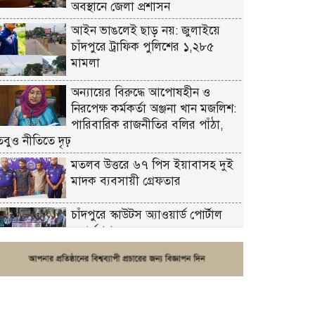
অবস্থানে জেলা প্রশাসন
আইন ভাঙলেই ছাড় নয়: জুলাইয়ে
চাঁদপুরে ট্রাফিক পুলিশের ১,২৮৫
মামলা
অন্যায়ের বিরুদ্ধে আপোষহীন ও
নিরপেক্ষ কর্মকর্তা অঞ্জনা খান মজলিশ:
পারিবারিক রাজনীতির বলির পাঁঠা,
তবুও নীতিতে দৃঢ়
মতলব উত্তরে ৬৭ পিস ইয়াবাসহ দুই
মাদক ব্যবসায়ী গ্রেফতার
চাঁদপুরে স্কাউটস অ্যাওয়ার্ড পোর্টাল
ওয়ার্কশপ
ফরিদগঞ্জে চুরির আতঙ্ক: এক সপ্তাহে
২০টির বেশি ঘটনা, নিরাপত্তাহীনতায়
জনজীবন