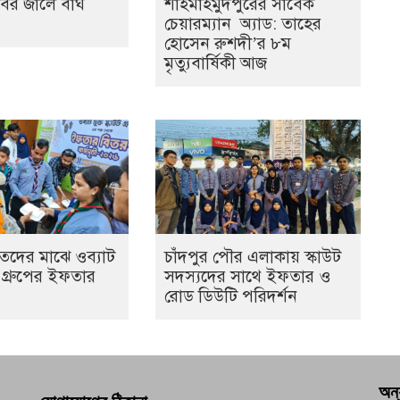
িবির জালে বাঘ
শাহমাহমুদপুরের সাবেক
চেয়ারম্যান অ্যাড: তাহের
হোসেন রুশদী’র ৮ম
মৃত্যুবার্ষিকী আজ
িতদের মাঝে ওব্যাট
চাঁদপুর পৌর এলাকায় স্কাউট
উট গ্রুপের ইফতার
সদস্যদের সাথে ইফতার ও
রোড ডিউটি পরিদর্শন
অন্