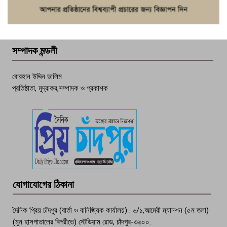
ফরিদগঞ্জে চুরির আতঙ্ক: এক সপ্তাহে ২০টির
বেশি ঘটনা, নিরাপত্তাহীনতায় জনজীবন
সম্পাদক মন্ডলী
চাঁদপুর ডিবির জালে বাঘ শাহজাহান
বোরহান উদ্দিন ডালিম
প্রতিষ্ঠাতা, মুদ্রাকর,সম্পাদক ও প্রকাশক
দেশসেরা কর্মচারী এখন হাজীগঞ্জের গর্ব
পচা দুর্গন্ধে ৯৯৯-এ ফোন, ফরিদগঞ্জে
তরুণের অর্ধগলিত লাশ উদ্ধার
মতলব প্রেসক্লাবের সদস্য সোবহান ফারুক
যোগাযোগের ঠিকানা
বেঁচে নেই, বিভিন্ন সংগঠনের শোক
দৈনিক প্রিয় চাঁদপুর (বার্তা ও বানিজ্যিক কার্যালয়) : ৬/১,আমেরী ম্যানশন (৫ম তলা)
(মুন হাসপাতালের বিপরীতে) স্টেডিয়াম রোড, চাঁদপুর-৩৬০০.