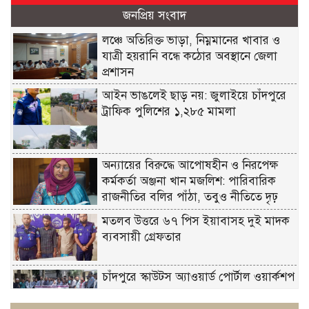
জনপ্রিয় সংবাদ
লঞ্চে অতিরিক্ত ভাড়া, নিম্নমানের খাবার ও
যাত্রী হয়রানি বন্ধে কঠোর অবস্থানে জেলা
প্রশাসন
আইন ভাঙলেই ছাড় নয়: জুলাইয়ে চাঁদপুরে
ট্রাফিক পুলিশের ১,২৮৫ মামলা
অন্যায়ের বিরুদ্ধে আপোষহীন ও নিরপেক্ষ
কর্মকর্তা অঞ্জনা খান মজলিশ: পারিবারিক
রাজনীতির বলির পাঁঠা, তবুও নীতিতে দৃঢ়
মতলব উত্তরে ৬৭ পিস ইয়াবাসহ দুই মাদক
ব্যবসায়ী গ্রেফতার
চাঁদপুরে স্কাউটস অ্যাওয়ার্ড পোর্টাল ওয়ার্কশপ