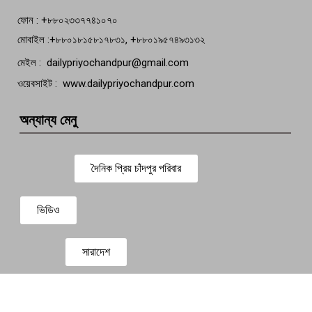
ফোন : +৮৮০২৩৩৭৭৪১০৭০
মোবাইল :+৮৮০১৮১৫৮১৭৮৩১, +৮৮০১৯৫৭৪৯৩১৩২
মেইল : dailypriyochandpur@gmail.com
ওয়েবসাইট : www.dailypriyochandpur.com
অন্যান্য মেনু
দৈনিক প্রিয় চাঁদপুর পরিবার
ভিডিও
সারাদেশ
প্রবাস সংবাদ