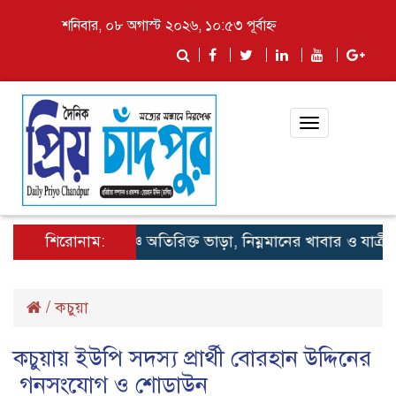
শনিবার, ০৮ অগাস্ট ২০২৬, ১০:৫৩ পূর্বাহ্ন
Toggle
navigation
শিরোনাম:
লঞ্চে অতিরিক্ত ভাড়া, নিম্নমানের খাবার ও যাত্রী হয়র
/
কচুয়া
কচুয়ায় ইউপি সদস্য প্রার্থী বোরহান উদ্দিনের
গনসংযোগ ও শোডাউন