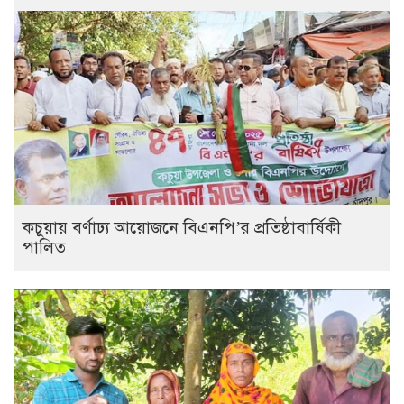
কচুয়ায় বর্ণাঢ্য আয়োজনে বিএনপি’র প্রতিষ্ঠাবার্ষিকী
পালিত