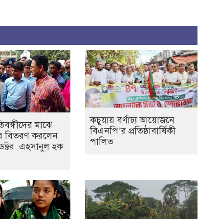
কচুয়ায় বর্ণাঢ্য আয়োজনে
রতিবন্ধীদের মাঝে
বিএনপি’র প্রতিষ্ঠাবার্ষিকী
ার বিতরণ করলেন
পালিত
্রী ডক্টর এহসানুল হক