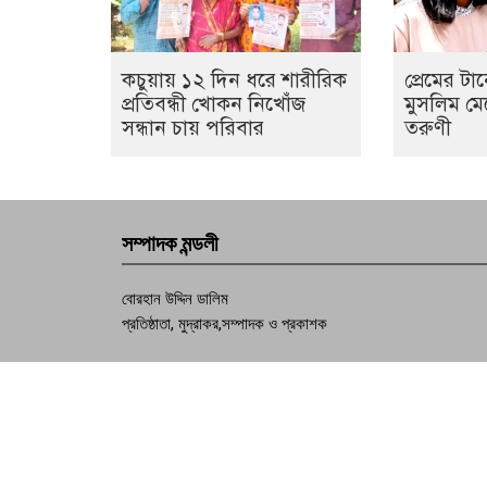
কচুয়ায় ১২ দিন ধরে শারীরিক
প্রেমের টা
প্রতিবন্ধী খোকন নিখোঁজ
মুসলিম মেয়
সন্ধান চায় পরিবার
তরুণী
সম্পাদক মন্ডলী
বোরহান উদ্দিন ডালিম
প্রতিষ্ঠাতা, মুদ্রাকর,সম্পাদক ও প্রকাশক