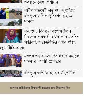
অবস্থানে জেলা প্রশাসন
আইন ভাঙলেই ছাড় নয়: জুলাইয়ে
চাঁদপুরে ট্রাফিক পুলিশের ১,২৮৫
মামলা
অন্যায়ের বিরুদ্ধে আপোষহীন ও
নিরপেক্ষ কর্মকর্তা অঞ্জনা খান মজলিশ:
পারিবারিক রাজনীতির বলির পাঁঠা,
তবুও নীতিতে দৃঢ়
মতলব উত্তরে ৬৭ পিস ইয়াবাসহ দুই
মাদক ব্যবসায়ী গ্রেফতার
চাঁদপুরে স্কাউটস অ্যাওয়ার্ড পোর্টাল
ওয়ার্কশপ
ফরিদগঞ্জে চুরির আতঙ্ক: এক সপ্তাহে
২০টির বেশি ঘটনা, নিরাপত্তাহীনতায়
জনজীবন