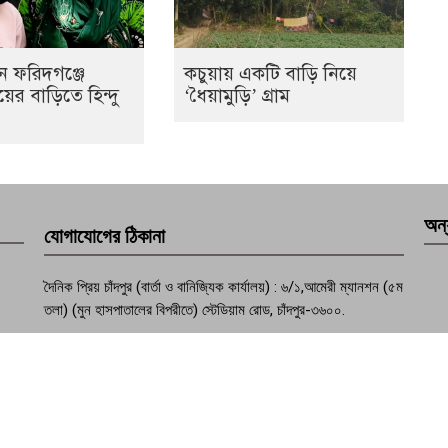
নে ফরিদগঞ্জে
কচুয়ায় একটি বাড়ি নিয়ে
ের বাড়িতে হিন্দু
‘ধৈয়ামুড়ি’ গ্রাম
অন্
যোগাযোগের ঠিকানা
দৈনিক প্রিয় চাঁদপুর (বার্তা ও বানিজ্যিক কার্যালয়) : ৬/১,আমেরী ম্যানশন (৫ম
তলা) (মুন হাসপাতালের বিপরীতে) স্টেডিয়াম রোড, চাঁদপুর-৩৬০০.
ফোন : +৮৮০২৩৩৭৭৪১০৭০
মোবাইল :+৮৮০১৮১৫৮১৭৮৩১, +৮৮০১৯৫৭৪৯৩১৩২
মেইল : dailypriyochandpur@gmail.com
ওয়েবসাইট : www.dailypriyochandpur.com