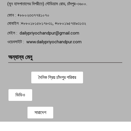
(মুন হাসপাতালের বিপরীতে) স্টেডিয়াম রোড, চাঁদপুর-৩৬০০.
ফোন : +৮৮০২৩৩৭৭৪১০৭০
মোবাইল :+৮৮০১৮১৫৮১৭৮৩১, +৮৮০১৯৫৭৪৯৩১৩২
মেইল : dailypriyochandpur@gmail.com
ওয়েবসাইট : www.dailypriyochandpur.com
অন্যান্য মেনু
দৈনিক প্রিয় চাঁদপুর পরিবার
ভিডিও
সারাদেশ
প্রবাস সংবাদ