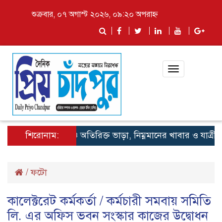
শুক্রবার, ০৭ অগাস্ট ২০২৬, ০৯:২০ অপরাহ্ন
Toggle
navigation
শিরোনাম:
লঞ্চে অতিরিক্ত ভাড়া, নিম্নমানের খাবার ও যাত্রী হয়র
/
ফটো
কালেক্টরেট কর্মকর্তা / কর্মচারী সমবায় সমিতি
লি. এর অফিস ভবন সংস্কার কাজের উদ্বোধন