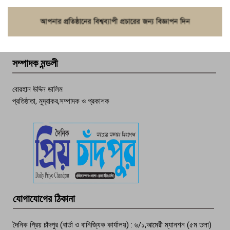
ফরিদগঞ্জে চুরির আতঙ্ক: এক সপ্তাহে ২০টির
বেশি ঘটনা, নিরাপত্তাহীনতায় জনজীবন
সম্পাদক মন্ডলী
চাঁদপুর ডিবির জালে বাঘ শাহজাহান
বোরহান উদ্দিন ডালিম
প্রতিষ্ঠাতা, মুদ্রাকর,সম্পাদক ও প্রকাশক
দেশসেরা কর্মচারী এখন হাজীগঞ্জের গর্ব
পচা দুর্গন্ধে ৯৯৯-এ ফোন, ফরিদগঞ্জে
তরুণের অর্ধগলিত লাশ উদ্ধার
মতলব প্রেসক্লাবের সদস্য সোবহান ফারুক
যোগাযোগের ঠিকানা
বেঁচে নেই, বিভিন্ন সংগঠনের শোক
দৈনিক প্রিয় চাঁদপুর (বার্তা ও বানিজ্যিক কার্যালয়) : ৬/১,আমেরী ম্যানশন (৫ম তলা)