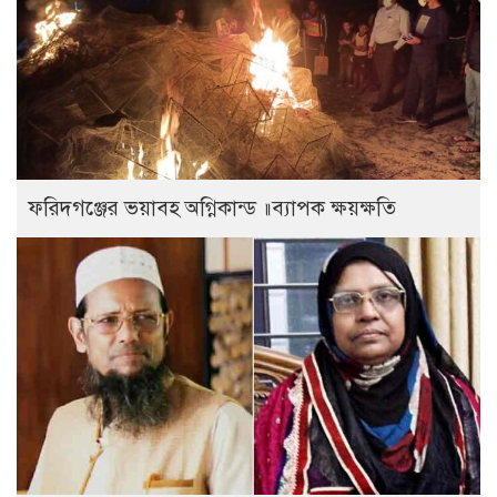
ফরিদগঞ্জের ভয়াবহ অগ্নিকান্ড ॥ব্যাপক ক্ষয়ক্ষতি