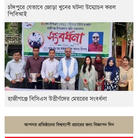
চাঁদপুরে যেভাবে জোড়া খুনের ঘটনা উম্মোচন করল
পিবিআই
হাজীগঞ্জে বিসিএস উত্তীর্ণদের মেয়রের সংবর্ধনা