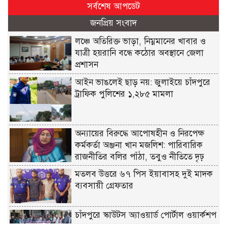
সর্বশেষ আপডেট
জনপ্রিয় সংবাদ
লঞ্চে অতিরিক্ত ভাড়া, নিম্নমানের খাবার ও
যাত্রী হয়রানি বন্ধে কঠোর অবস্থানে জেলা
প্রশাসন
আইন ভাঙলেই ছাড় নয়: জুলাইয়ে চাঁদপুরে
ট্রাফিক পুলিশের ১,২৮৫ মামলা
অন্যায়ের বিরুদ্ধে আপোষহীন ও নিরপেক্ষ
কর্মকর্তা অঞ্জনা খান মজলিশ: পারিবারিক
রাজনীতির বলির পাঁঠা, তবুও নীতিতে দৃঢ়
মতলব উত্তরে ৬৭ পিস ইয়াবাসহ দুই মাদক
ব্যবসায়ী গ্রেফতার
চাঁদপুরে স্কাউটস অ্যাওয়ার্ড পোর্টাল ওয়ার্কশপ