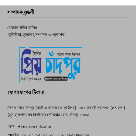
সম্পাদক মন্ডলী
চাঁদপুর ডিবির জালে বাঘ শাহজাহান
বোরহান উদ্দিন ডালিম
প্রতিষ্ঠাতা, মুদ্রাকর,সম্পাদক ও প্রকাশক
দেশসেরা কর্মচারী এখন হাজীগঞ্জের গর্ব
পচা দুর্গন্ধে ৯৯৯-এ ফোন, ফরিদগঞ্জে
তরুণের অর্ধগলিত লাশ উদ্ধার
মতলব প্রেসক্লাবের সদস্য সোবহান ফারুক
যোগাযোগের ঠিকানা
বেঁচে নেই, বিভিন্ন সংগঠনের শোক
দৈনিক প্রিয় চাঁদপুর (বার্তা ও বানিজ্যিক কার্যালয়) : ৬/১,আমেরী ম্যানশন (৫ম তলা)
(মুন হাসপাতালের বিপরীতে) স্টেডিয়াম রোড, চাঁদপুর-৩৬০০.
ফোন : +৮৮০২৩৩৭৭৪১০৭০
মোবাইল :+৮৮০১৮১৫৮১৭৮৩১, +৮৮০১৯৫৭৪৯৩১৩২