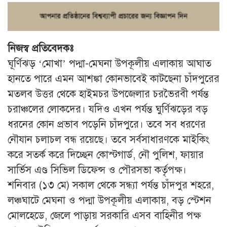
নিজস্ব প্রতিবেদকঃ
ঘূর্ণিঝড় ‘মোখা’ পদ্মা-মেঘনা উপকূলীয় এলাকায় আঘাত
হানতে পারে এমন আশঙ্কা কোনভাবেই কাটছেনা চাঁদপুরের
মতলব উত্তর থেকে হাইমচর উপজেলার চরভৈরবী পর্যন্ত
চরাঞ্চলের লোকদের। যদিও এখন পর্যন্ত ঘুর্ণিঝড়ের বড়
ধরনের কোন প্রভাব পড়েনি চাঁদপুরে। তবে সব ধরণের
নৌযান চলাচল বন্ধ রয়েছে। তবে সর্বসাধারণকে মাইকিং
করে সতর্ক করে দিচ্ছেন কোস্টগার্ড, নৌ পুলিশ, ফায়ার
সার্ভিস এণ্ড সিভিল ডিফেন্স ও পৌরসভা কর্তৃপক্ষ।
শনিবার (১৩ মে) সকাল থেকে সন্ধ্যা পর্যন্ত চাঁদপুর শহরে,
লঞ্চঘাটে মেঘনা ও পদ্মা উপকূলীয় এলাকায়, বড় স্টেশন
মোলহেডে, জেলে পাড়ায় সরকারি এসব বাহিনীর পক্ষ