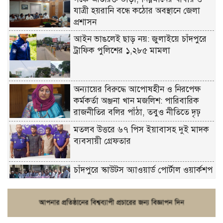
যাত্রী হয়রানি বন্ধে কঠোর অবস্থানে জেলা
প্রশাসন
আইন ভাঙলেই ছাড় নয়: জুলাইয়ে চাঁদপুরে
ট্রাফিক পুলিশের ১,২৮৫ মামলা
অন্যায়ের বিরুদ্ধে আপোষহীন ও নিরপেক্ষ
কর্মকর্তা অঞ্জনা খান মজলিশ: পারিবারিক
রাজনীতির বলির পাঁঠা, তবুও নীতিতে দৃঢ়
মতলব উত্তরে ৬৭ পিস ইয়াবাসহ দুই মাদক
ব্যবসায়ী গ্রেফতার
চাঁদপুরে স্কাউটস অ্যাওয়ার্ড পোর্টাল ওয়ার্কশপ
ফরিদগঞ্জে চুরির আতঙ্ক: এক সপ্তাহে ২০টির
বেশি ঘটনা, নিরাপত্তাহীনতায় জনজীবন