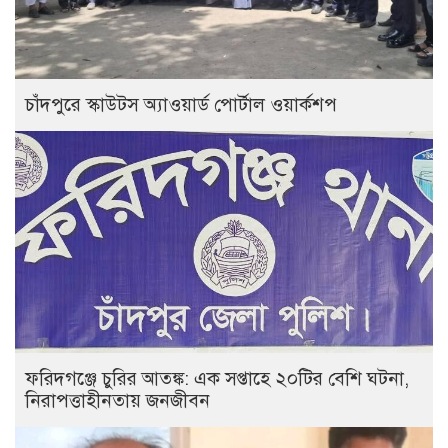
চাঁদপুরে স্কাউটস অ্যাওয়ার্ড পোর্টাল ওয়ার্কশপ
ফরিদগঞ্জে চুরির আতঙ্ক: এক সপ্তাহে ২০টির বেশি ঘটনা,
নিরাপত্তাহীনতায় জনজীবন