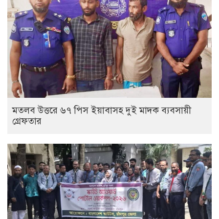
মতলব উত্তরে ৬৭ পিস ইয়াবাসহ দুই মাদক ব্যবসায়ী
গ্রেফতার