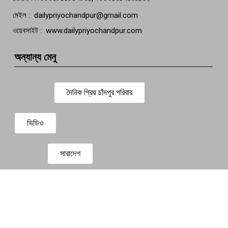
মেইল : dailypriyochandpur@gmail.com
ওয়েবসাইট : www.dailypriyochandpur.com
অন্যান্য মেনু
দৈনিক প্রিয় চাঁদপুর পরিবার
ভিডিও
সারাদেশ
প্রবাস সংবাদ
বিনোদন