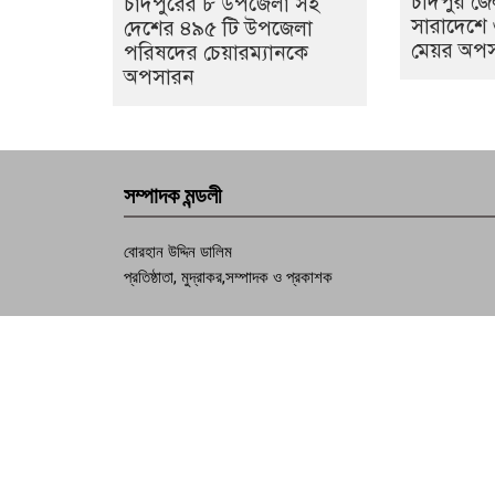
চাঁদপুর জ
চাঁদপুরের ৮ উপজেলা সহ
সারাদেশে
দেশের ৪৯৫ টি উপজেলা
মেয়র অপ
পরিষদের চেয়ারম্যানকে
অপসারন
সম্পাদক মন্ডলী
বোরহান উদ্দিন ডালিম
প্রতিষ্ঠাতা, মুদ্রাকর,সম্পাদক ও প্রকাশক