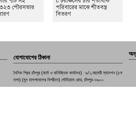
েলার ৭টি সহ
c চরাঞ্চলের চার শতাধীক
 ৩২৩ পৌরসভার
পরিবারের মাঝে শীতবস্ত্র
সারণ
বিতরণ
অন্
যোগাযোগের ঠিকানা
দৈনিক প্রিয় চাঁদপুর (বার্তা ও বানিজ্যিক কার্যালয়) : ৬/১,আমেরী ম্যানশন (৫ম
তলা) (মুন হাসপাতালের বিপরীতে) স্টেডিয়াম রোড, চাঁদপুর-৩৬০০.
ফোন : +৮৮০২৩৩৭৭৪১০৭০
মোবাইল :+৮৮০১৮১৫৮১৭৮৩১, +৮৮০১৯৫৭৪৯৩১৩২
মেইল : dailypriyochandpur@gmail.com
ওয়েবসাইট : www.dailypriyochandpur.com