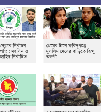
েসক্লাব নির্বাচন
প্রেমের টানে ফরিদগঞ্জে
ভাপতি : মহসিন ও
মুসলিম মেয়ের বাড়িতে হিন্দু
জাহিদ নির্বাচিত
তরুণী