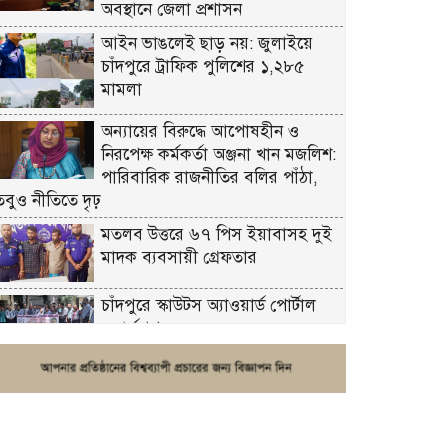
অবস্থানে জেলা প্রশাসন
আইন ভাঙলেই ছাড় নয়: জুলাইয়ে
চাঁদপুরে ট্রাফিক পুলিশের ১,২৮৫
মামলা
অন্যায়ের বিরুদ্ধে আপোষহীন ও
নিরপেক্ষ কর্মকর্তা অঞ্জনা খান মজলিশ:
পারিবারিক রাজনীতির বলির পাঁঠা,
তবুও নীতিতে দৃঢ়
মতলব উত্তরে ৬৭ পিস ইয়াবাসহ দুই
মাদক ব্যবসায়ী গ্রেফতার
চাঁদপুরে স্কাউটস অ্যাওয়ার্ড পোর্টাল
ওয়ার্কশপ
ফরিদগঞ্জে চুরির আতঙ্ক: এক সপ্তাহে
২০টির বেশি ঘটনা, নিরাপত্তাহীনতায়
জনজীবন