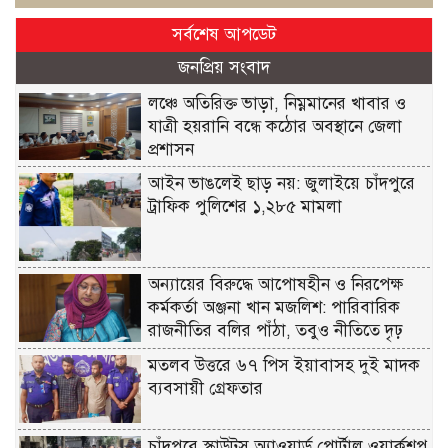
সর্বশেষ আপডেট
জনপ্রিয় সংবাদ
লঞ্চে অতিরিক্ত ভাড়া, নিম্নমানের খাবার ও
যাত্রী হয়রানি বন্ধে কঠোর অবস্থানে জেলা
প্রশাসন
আইন ভাঙলেই ছাড় নয়: জুলাইয়ে চাঁদপুরে
ট্রাফিক পুলিশের ১,২৮৫ মামলা
অন্যায়ের বিরুদ্ধে আপোষহীন ও নিরপেক্ষ
কর্মকর্তা অঞ্জনা খান মজলিশ: পারিবারিক
রাজনীতির বলির পাঁঠা, তবুও নীতিতে দৃঢ়
মতলব উত্তরে ৬৭ পিস ইয়াবাসহ দুই মাদক
ব্যবসায়ী গ্রেফতার
চাঁদপুরে স্কাউটস অ্যাওয়ার্ড পোর্টাল ওয়ার্কশপ