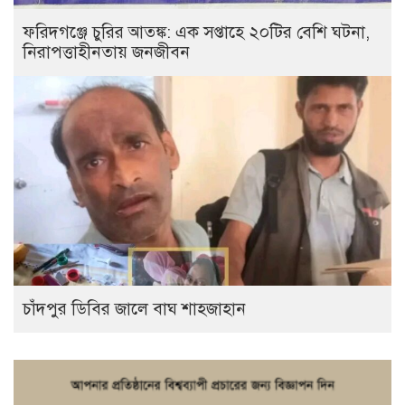
ফরিদগঞ্জে চুরির আতঙ্ক: এক সপ্তাহে ২০টির বেশি ঘটনা,
নিরাপত্তাহীনতায় জনজীবন
চাঁদপুর ডিবির জালে বাঘ শাহজাহান