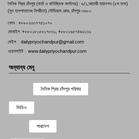
দৈনিক প্রিয় চাঁদপুর (বার্তা ও বানিজ্যিক কার্যালয়) : ৬/১,আমেরী ম্যানশন (৫ম তলা)
(মুন হাসপাতালের বিপরীতে) স্টেডিয়াম রোড, চাঁদপুর-৩৬০০.
ফোন : +৮৮০২৩৩৭৭৪১০৭০
মোবাইল :+৮৮০১৮১৫৮১৭৮৩১, +৮৮০১৯৫৭৪৯৩১৩২
মেইল : dailypriyochandpur@gmail.com
ওয়েবসাইট : www.dailypriyochandpur.com
অন্যান্য মেনু
দৈনিক প্রিয় চাঁদপুর পরিবার
ভিডিও
সারাদেশ