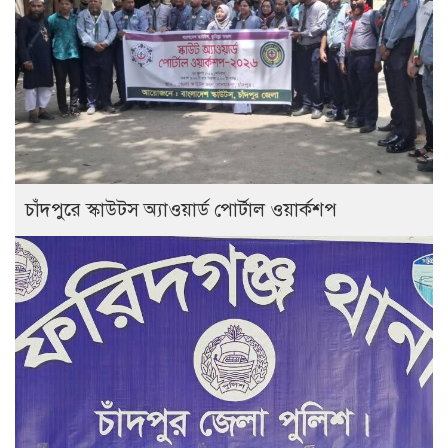
চাঁদপুরে স্কাউটস অ্যাওয়ার্ড পোর্টাল ওয়ার্কশপ