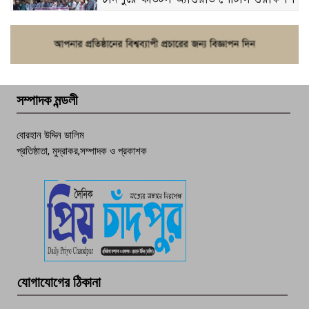
ফরিদগঞ্জে চুরির আতঙ্ক: এক সপ্তাহে ২০টির
বেশি ঘটনা, নিরাপত্তাহীনতায় জনজীবন
সম্পাদক মন্ডলী
চাঁদপুর ডিবির জালে বাঘ শাহজাহান
বোরহান উদ্দিন ডালিম
প্রতিষ্ঠাতা, মুদ্রাকর,সম্পাদক ও প্রকাশক
দেশসেরা কর্মচারী এখন হাজীগঞ্জের গর্ব
পচা দুর্গন্ধে ৯৯৯-এ ফোন, ফরিদগঞ্জে
তরুণের অর্ধগলিত লাশ উদ্ধার
মতলব প্রেসক্লাবের সদস্য সোবহান ফারুক
যোগাযোগের ঠিকানা
বেঁচে নেই, বিভিন্ন সংগঠনের শোক