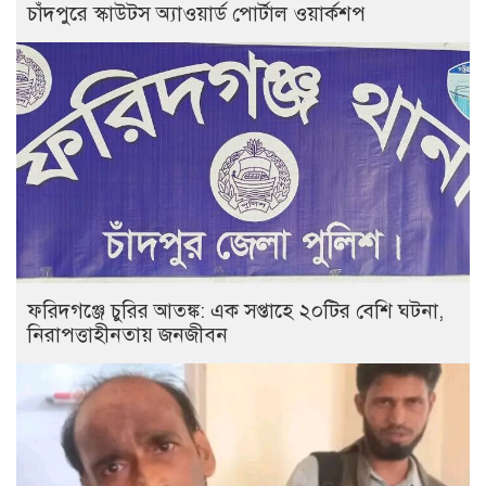
চাঁদপুরে স্কাউটস অ্যাওয়ার্ড পোর্টাল ওয়ার্কশপ
ফরিদগঞ্জে চুরির আতঙ্ক: এক সপ্তাহে ২০টির বেশি ঘটনা,
নিরাপত্তাহীনতায় জনজীবন