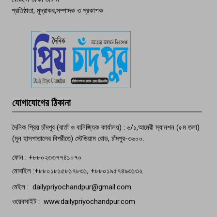
প্রতিষ্ঠাতা, মুদ্রাকর,সম্পাদক ও প্রকাশক
দেশসেরা কর্মচারী এখন হাজীগঞ্জের গর্ব
পচা দুর্গন্ধে ৯৯৯-এ ফোন, ফরিদগঞ্জে
তরুণের অর্ধগলিত লাশ উদ্ধার
মতলব প্রেসক্লাবের সদস্য সোবহান ফারুক
যোগাযোগের ঠিকানা
বেঁচে নেই, বিভিন্ন সংগঠনের শোক
দৈনিক প্রিয় চাঁদপুর (বার্তা ও বানিজ্যিক কার্যালয়) : ৬/১,আমেরী ম্যানশন (৫ম তলা)
(মুন হাসপাতালের বিপরীতে) স্টেডিয়াম রোড, চাঁদপুর-৩৬০০.
ফোন : +৮৮০২৩৩৭৭৪১০৭০
মোবাইল :+৮৮০১৮১৫৮১৭৮৩১, +৮৮০১৯৫৭৪৯৩১৩২
মেইল : dailypriyochandpur@gmail.com
ওয়েবসাইট : www.dailypriyochandpur.com