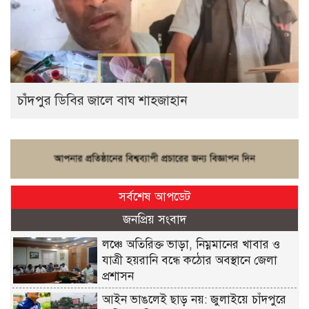
চাঁদপুর ডিবির জালে বাঘ শাহজাহান
সর্বশেষ আপডেট
জনপ্রিয় সংবাদ
লঞ্চে অতিরিক্ত ভাড়া, নিম্নমানের খাবার ও
যাত্রী হয়রানি বন্ধে কঠোর অবস্থানে জেলা
প্রশাসন
আইন ভাঙলেই ছাড় নয়: জুলাইয়ে চাঁদপুরে