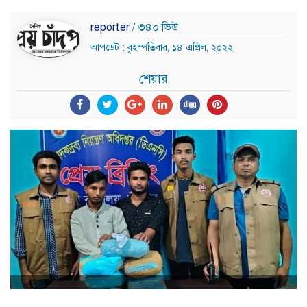
reporter
/ ৩৪০ ভিউ
আপডেট : বৃহস্পতিবার, ১৪ এপ্রিল, ২০২২
শেয়ার