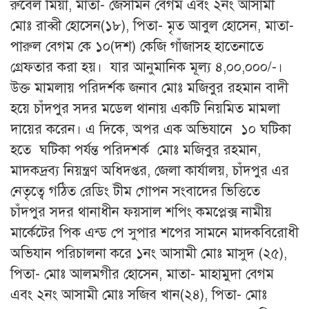
রুবেল মিয়া, মাতা- জেসমিন বেগম এবং ২নং আসামী
মোঃ রাব্বী হোসেন(১৮), পিতা- মৃত আবুল হোসেন, মাতা-
পারুল বেগম কে ১০(দশ) কেজি গাঁজাসহ হাতেনাতে
গ্রেফতার করা হয়। যার আনুমানিক মূল্য ৪,০০,০০০/-।
উক্ত মামলায় পরিদর্শক জনাব মোঃ মজিবুর রহমান বাদী
হয়ে চাঁদপুর সদর মডেল থানায় একটি নিয়মিত মামলা
দায়ের করেন। এ দিকে, অপর এক অভিযানে ১০ ঘটিকা
হতে ঘটিকা পর্যন্ত পরিদশর্ক মোঃ মজিবুর রহমান,
মাদকদ্রব্য নিয়ন্ত্রণ অধিদপ্তর, জেলা কার্যালয়, চাঁদপুর এর
নেতৃত্বে গঠিত রেডিং টীম গোপন সংবাদের ভিত্তিতে
চাঁদপুর সদর থানাধীন ফয়সাল শপিং কমপ্লেক্স নামীয়
মার্কেটের পিক এন্ড পে সুপার শপের সামনে মাদকবিরোধী
অভিযান পরিচালনা করে ১নং আসামী মোঃ মাসুদ (২৫),
পিতা- মোঃ আলমগীর হোসেন, মাতা- মাহামুদা বেগম
এবং ২নং আসামী মোঃ সজিব খান(২৪), পিতা- মোঃ