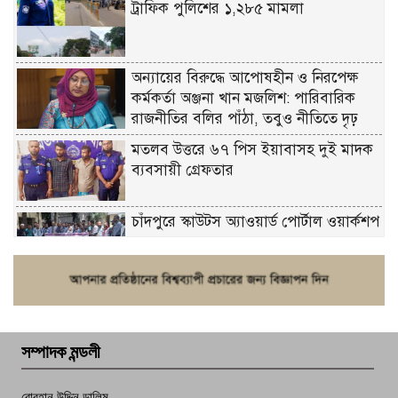
ট্রাফিক পুলিশের ১,২৮৫ মামলা
অন্যায়ের বিরুদ্ধে আপোষহীন ও নিরপেক্ষ
কর্মকর্তা অঞ্জনা খান মজলিশ: পারিবারিক
রাজনীতির বলির পাঁঠা, তবুও নীতিতে দৃঢ়
মতলব উত্তরে ৬৭ পিস ইয়াবাসহ দুই মাদক
ব্যবসায়ী গ্রেফতার
চাঁদপুরে স্কাউটস অ্যাওয়ার্ড পোর্টাল ওয়ার্কশপ
ফরিদগঞ্জে চুরির আতঙ্ক: এক সপ্তাহে ২০টির
বেশি ঘটনা, নিরাপত্তাহীনতায় জনজীবন
সম্পাদক মন্ডলী
চাঁদপুর ডিবির জালে বাঘ শাহজাহান
বোরহান উদ্দিন ডালিম