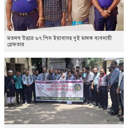
মতলব উত্তরে ৬৭ পিস ইয়াবাসহ দুই মাদক ব্যবসায়ী
গ্রেফতার