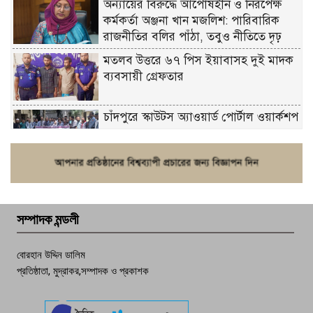
অন্যায়ের বিরুদ্ধে আপোষহীন ও নিরপেক্ষ
কর্মকর্তা অঞ্জনা খান মজলিশ: পারিবারিক
রাজনীতির বলির পাঁঠা, তবুও নীতিতে দৃঢ়
মতলব উত্তরে ৬৭ পিস ইয়াবাসহ দুই মাদক
ব্যবসায়ী গ্রেফতার
চাঁদপুরে স্কাউটস অ্যাওয়ার্ড পোর্টাল ওয়ার্কশপ
ফরিদগঞ্জে চুরির আতঙ্ক: এক সপ্তাহে ২০টির
বেশি ঘটনা, নিরাপত্তাহীনতায় জনজীবন
সম্পাদক মন্ডলী
চাঁদপুর ডিবির জালে বাঘ শাহজাহান
বোরহান উদ্দিন ডালিম
প্রতিষ্ঠাতা, মুদ্রাকর,সম্পাদক ও প্রকাশক
দেশসেরা কর্মচারী এখন হাজীগঞ্জের গর্ব