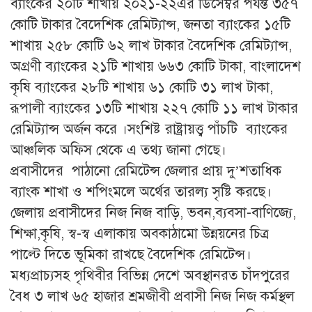
ব্যাংকের ২০টি শাখায় ২০২১-২২এর ডিসেম্বর পর্যন্ত ৩৫৭
কোটি টাকার বৈদেশিক রেমিট্যান্স, জনতা ব্যাংকের ১৫টি
শাখায় ২৫৮ কোটি ৬২ লাখ টাকার বৈদেশিক রেমিট্যান্স,
অগ্রণী ব্যাংকের ২১টি শাখায় ৬৬৩ কোটি টাকা, বাংলাদেশ
কৃষি ব্যাংকের ২৮টি শাখায় ৬১ কোটি ৩১ লাখ টাকা,
রূপালী ব্যাংকের ১৩টি শাখায় ২২৭ কোটি ১১ লাখ টাকার
রেমিট্যান্স অর্জন করে ।সংশিষ্ট রাষ্ট্রায়ত্ত্ব পাঁচটি ব্যাংকের
আঞ্চলিক অফিস থেকে এ তথ্য জানা গেছে।
প্রবাসীদের পাঠানো রেমিটেন্স জেলার প্রায় দু’শতাধিক
ব্যাংক শাখা ও শপিংমলে অর্থের তারল্য সৃষ্টি করছে।
জেলায় প্রবাসীদের নিজ নিজ বাড়ি, ভবন,ব্যবসা-বাণিজ্যে,
শিক্ষা,কৃষি, স্ব-স্ব এলাকায় অবকাঠামো উন্নয়নের চিত্র
পাল্টে দিতে ভূমিকা রাখছে বৈদেশিক রেমিটেন্স।
মধ্যপ্রাচ্যসহ পৃথিবীর বিভিন্ন দেশে অবস্থানরত চাঁদপুরের
বৈধ ৩ লাখ ৬৫ হাজার শ্রমজীবী প্রবাসী নিজ নিজ কর্মস্থল