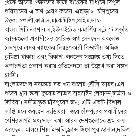
থেকে তাদের স্বজনদের কাছে ব্যাংকের মাধ্যমে বিপুল
পরিমানের এ অর্থ প্রেরণ করেন।এছাড়াও চাঁদপুরের
উত্তরা,রূপালী,ফার্মাস,মার্কেন্টাইল,প্রাইম,ডাচ-
বাংলা,সিটি,ন্যাশানাল,ইউনাইটেড কমার্শিয়াল,ট্রাস্ট প্রভৃতি
ব্যাংকগুলো প্রবাসীদের প্রেরিত অর্থ লেনদেন করলেও
চাঁদপুরে এসব ব্যাংকের নিয়ন্ত্রণকারী বিভাগীয় অফিস
কুমিল্লা থাকায় এবং বিকাশ লেনদেন সংক্রান্ত তথ্য দিতে
অপারগতা প্রকাশ করায় প্রতিবেদনে তা উল্লেখ করা সম্ভব
হয়নি।
বাংলাদেশের সবচেয়ে বড় শ্রম বাজার সৌদি আরব।এর
পরের স্থান হলো কুয়েত,কাতার,বাহরাইন,লেবানন,জর্ডান ও
লিবিয়া। নদীমাতৃক চাঁদপুরের জন্য এটি একটি বিশাল
প্রাপ্তি মনে করছেন সংশ্লিষ্টরা। তবে চাঁদপুরের প্রবাসীদের
বেশিরভাগই মধ্যপ্রাচ্য তথা আরব দেশগুলোতে শ্রম ব্যয়
করছেন। মালয়েশিয়া,ইতালি,ফ্রান্স,সিংগাপুর,জাপান,দক্ষিণ