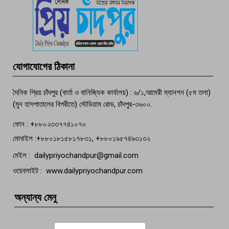
পচা দুর্গন্ধে ৯৯৯-এ ফোন, ফরিদগঞ্জে
তরুণের অর্ধগলিত লাশ উদ্ধার
মতলব প্রেসক্লাবের সদস্য সোবহান ফারুক
যোগাযোগের ঠিকানা
বেঁচে নেই, বিভিন্ন সংগঠনের শোক
দৈনিক প্রিয় চাঁদপুর (বার্তা ও বানিজ্যিক কার্যালয়) : ৬/১,আমেরী ম্যানশন (৫ম তলা)
(মুন হাসপাতালের বিপরীতে) স্টেডিয়াম রোড, চাঁদপুর-৩৬০০.
ফোন : +৮৮০২৩৩৭৭৪১০৭০
মোবাইল :+৮৮০১৮১৫৮১৭৮৩১, +৮৮০১৯৫৭৪৯৩১৩২
মেইল : dailypriyochandpur@gmail.com
ওয়েবসাইট : www.dailypriyochandpur.com
অন্যান্য মেনু