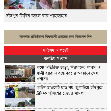
চাঁদপুর ডিবির জালে বাঘ শাহজাহান
সর্বশেষ আপডেট
জনপ্রিয় সংবাদ
লঞ্চে অতিরিক্ত ভাড়া, নিম্নমানের খাবার ও
যাত্রী হয়রানি বন্ধে কঠোর অবস্থানে জেলা
প্রশাসন
আইন ভাঙলেই ছাড় নয়: জুলাইয়ে চাঁদপুরে
ট্রাফিক পুলিশের ১,২৮৫ মামলা