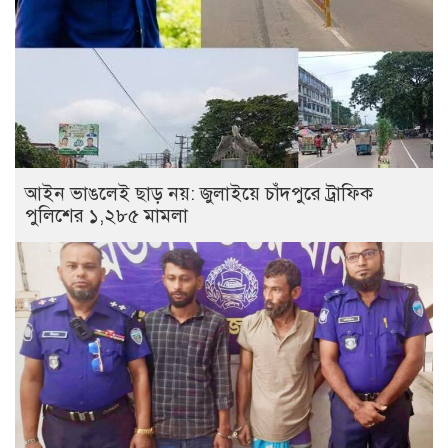
আইন ভাঙলেই ছাড় নয়: জুলাইয়ে চাঁদপুরে ট্রাফিক
পুলিশের ১,২৮৫ মামলা