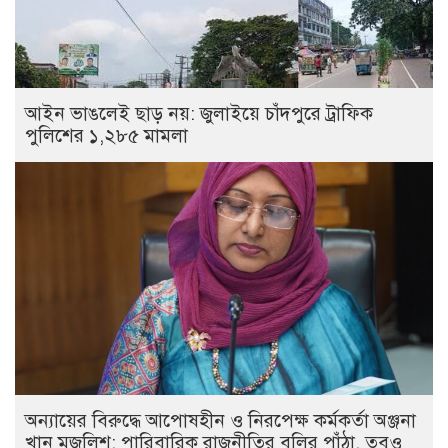
আইন ভাঙলেই ছাড় নয়: জুলাইয়ে চাঁদপুরে ট্রাফিক
পুলিশের ১,২৮৫ মামলা
অন্যায়ের বিরুদ্ধে আপোষহীন ও নিরপেক্ষ কর্মকর্তা অঞ্জনা
খান মজলিশ: পারিবারিক রাজনীতির বলির পাঁঠা, তবুও