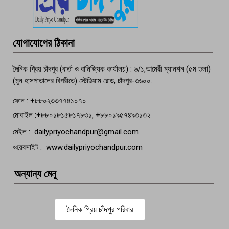
তরুণের অর্ধগলিত লাশ উদ্ধার
মতলব প্রেসক্লাবের সদস্য সোবহান ফারুক
যোগাযোগের ঠিকানা
বেঁচে নেই, বিভিন্ন সংগঠনের শোক
দৈনিক প্রিয় চাঁদপুর (বার্তা ও বানিজ্যিক কার্যালয়) : ৬/১,আমেরী ম্যানশন (৫ম তলা)
(মুন হাসপাতালের বিপরীতে) স্টেডিয়াম রোড, চাঁদপুর-৩৬০০.
ফোন : +৮৮০২৩৩৭৭৪১০৭০
মোবাইল :+৮৮০১৮১৫৮১৭৮৩১, +৮৮০১৯৫৭৪৯৩১৩২
মেইল : dailypriyochandpur@gmail.com
ওয়েবসাইট : www.dailypriyochandpur.com
অন্যান্য মেনু
দৈনিক প্রিয় চাঁদপুর পরিবার