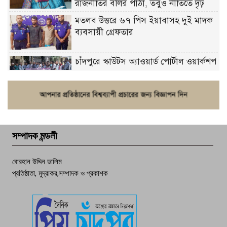
রাজনীতির বলির পাঁঠা, তবুও নীতিতে দৃঢ়
মতলব উত্তরে ৬৭ পিস ইয়াবাসহ দুই মাদক
ব্যবসায়ী গ্রেফতার
চাঁদপুরে স্কাউটস অ্যাওয়ার্ড পোর্টাল ওয়ার্কশপ
ফরিদগঞ্জে চুরির আতঙ্ক: এক সপ্তাহে ২০টির
বেশি ঘটনা, নিরাপত্তাহীনতায় জনজীবন
সম্পাদক মন্ডলী
চাঁদপুর ডিবির জালে বাঘ শাহজাহান
বোরহান উদ্দিন ডালিম
প্রতিষ্ঠাতা, মুদ্রাকর,সম্পাদক ও প্রকাশক
দেশসেরা কর্মচারী এখন হাজীগঞ্জের গর্ব
পচা দুর্গন্ধে ৯৯৯-এ ফোন, ফরিদগঞ্জে