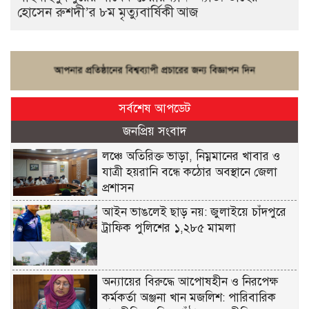
হোসেন রুশদী’র ৮ম মৃত্যুবার্ষিকী আজ
সর্বশেষ আপডেট
জনপ্রিয় সংবাদ
লঞ্চে অতিরিক্ত ভাড়া, নিম্নমানের খাবার ও
যাত্রী হয়রানি বন্ধে কঠোর অবস্থানে জেলা
প্রশাসন
আইন ভাঙলেই ছাড় নয়: জুলাইয়ে চাঁদপুরে
ট্রাফিক পুলিশের ১,২৮৫ মামলা
অন্যায়ের বিরুদ্ধে আপোষহীন ও নিরপেক্ষ
কর্মকর্তা অঞ্জনা খান মজলিশ: পারিবারিক