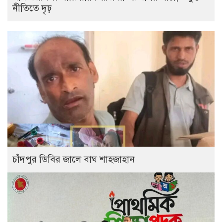
নীতিতে দৃঢ়
চাঁদপুর ডিবির জালে বাঘ শাহজাহান