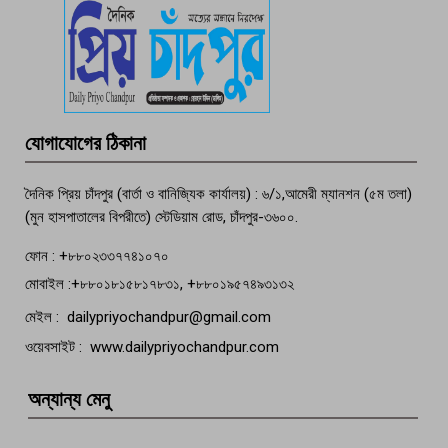
পচা দুর্গন্ধে ৯৯৯-এ ফোন, ফরিদগঞ্জে
তরুণের অর্ধগলিত লাশ উদ্ধার
মতলব প্রেসক্লাবের সদস্য সোবহান ফারুক
যোগাযোগের ঠিকানা
বেঁচে নেই, বিভিন্ন সংগঠনের শোক
দৈনিক প্রিয় চাঁদপুর (বার্তা ও বানিজ্যিক কার্যালয়) : ৬/১,আমেরী ম্যানশন (৫ম তলা)
(মুন হাসপাতালের বিপরীতে) স্টেডিয়াম রোড, চাঁদপুর-৩৬০০.
ফোন : +৮৮০২৩৩৭৭৪১০৭০
মোবাইল :+৮৮০১৮১৫৮১৭৮৩১, +৮৮০১৯৫৭৪৯৩১৩২
মেইল : dailypriyochandpur@gmail.com
ওয়েবসাইট : www.dailypriyochandpur.com
অন্যান্য মেনু