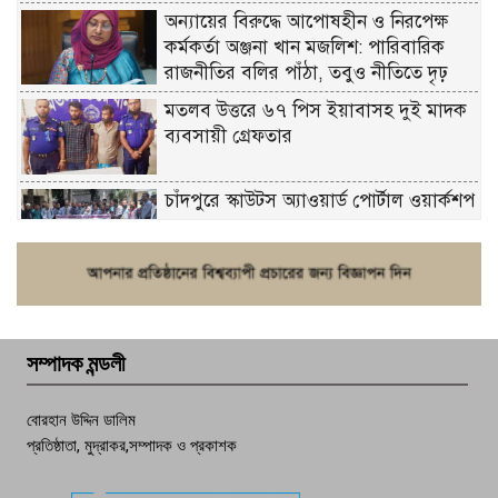
অন্যায়ের বিরুদ্ধে আপোষহীন ও নিরপেক্ষ
কর্মকর্তা অঞ্জনা খান মজলিশ: পারিবারিক
রাজনীতির বলির পাঁঠা, তবুও নীতিতে দৃঢ়
মতলব উত্তরে ৬৭ পিস ইয়াবাসহ দুই মাদক
ব্যবসায়ী গ্রেফতার
চাঁদপুরে স্কাউটস অ্যাওয়ার্ড পোর্টাল ওয়ার্কশপ
ফরিদগঞ্জে চুরির আতঙ্ক: এক সপ্তাহে ২০টির
বেশি ঘটনা, নিরাপত্তাহীনতায় জনজীবন
সম্পাদক মন্ডলী
চাঁদপুর ডিবির জালে বাঘ শাহজাহান
বোরহান উদ্দিন ডালিম
প্রতিষ্ঠাতা, মুদ্রাকর,সম্পাদক ও প্রকাশক
দেশসেরা কর্মচারী এখন হাজীগঞ্জের গর্ব