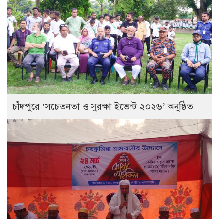
চাঁদপুরে ‘সচেতনতা ও সুরক্ষা ইভেন্ট ২০২৬’ অনুষ্ঠিত