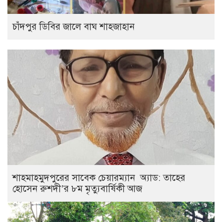
চাঁদপুর ডিবির জালে বাঘ শাহজাহান
শাহমাহমুদপুরের সাবেক চেয়ারম্যান অ্যাড: তাহের
হোসেন রুশদী’র ৮ম মৃত্যুবার্ষিকী আজ