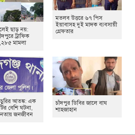
মতলব উত্তরে ৬৭ পিস
ইয়াবাসহ দুই মাদক ব্যবসায়ী
েই ছাড় নয়:
গ্রেফতার
ঁদপুরে ট্রাফিক
১,২৮৫ মামলা
 চুরির আতঙ্ক: এক
চাঁদপুর ডিবির জালে বাঘ
০টির বেশি ঘটনা,
শাহজাহান
হীনতায় জনজীবন