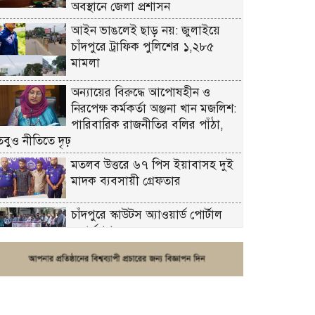
অবস্থানে জেলা প্রশাসন
আইন ভাঙলেই ছাড় নয়: জুলাইয়ে
চাঁদপুরে ট্রাফিক পুলিশের ১,২৮৫
মামলা
অন্যায়ের বিরুদ্ধে আপোষহীন ও
নিরপেক্ষ কর্মকর্তা অঞ্জনা খান মজলিশ:
পারিবারিক রাজনীতির বলির পাঁঠা,
তবুও নীতিতে দৃঢ়
মতলব উত্তরে ৬৭ পিস ইয়াবাসহ দুই
মাদক ব্যবসায়ী গ্রেফতার
চাঁদপুরে স্কাউটস অ্যাওয়ার্ড পোর্টাল
ওয়ার্কশপ
ফরিদগঞ্জে চুরির আতঙ্ক: এক সপ্তাহে
২০টির বেশি ঘটনা, নিরাপত্তাহীনতায়
জনজীবন