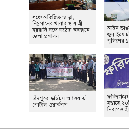
লঞ্চে অতিরিক্ত ভাড়া,
নিম্নমানের খাবার ও যাত্রী
আইন ভাঙল
হয়রানি বন্ধে কঠোর অবস্থানে
জুলাইয়ে চা
জেলা প্রশাসন
পুলিশের 
ফরিদগঞ্জে
চাঁদপুরে স্কাউটস অ্যাওয়ার্ড
সপ্তাহে ২
পোর্টাল ওয়ার্কশপ
নিরাপত্তা