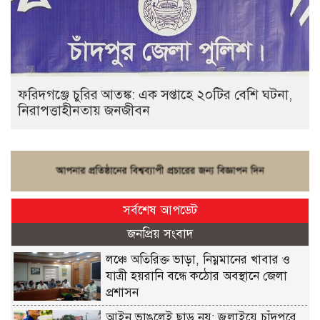
ফরিদগঞ্জে চুরির আতঙ্ক: এক সপ্তাহে ২০টির বেশি ঘটনা,
নিরাপত্তাহীনতায় জনজীবন
সর্বশেষ আপডেট
জনপ্রিয় সংবাদ
লঞ্চে অতিরিক্ত ভাড়া, নিম্নমানের খাবার ও
যাত্রী হয়রানি বন্ধে কঠোর অবস্থানে জেলা
প্রশাসন
আইন ভাঙলেই ছাড় নয়: জুলাইয়ে চাঁদপুরে