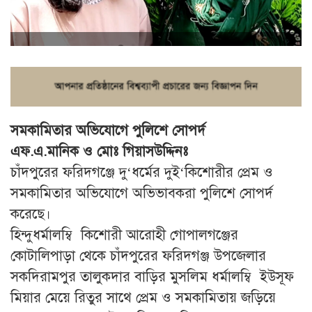
সমকামিতার অভিযোগে পুলিশে সোপর্দ
এফ.এ.মানিক ও মোঃ গিয়াসউদ্দিনঃ
চাঁদপুরের ফরিদগঞ্জে দু‘ধর্মের দুই‘কিশোরীর প্রেম ও
সমকামিতার অভিযোগে অভিভাবকরা পুলিশে সোপর্দ
করেছে।
হিন্দুধর্মালম্বি কিশোরী আরোহী গোপালগঞ্জের
কোটালিপাড়া থেকে চাঁদপুরের ফরিদগঞ্জ উপজেলার
সকদিরামপুর তালুকদার বাড়ির মুসলিম ধর্মালম্বি ইউসূফ
মিয়ার মেয়ে রিতুর সাথে প্রেম ও সমকামিতায় জড়িয়ে