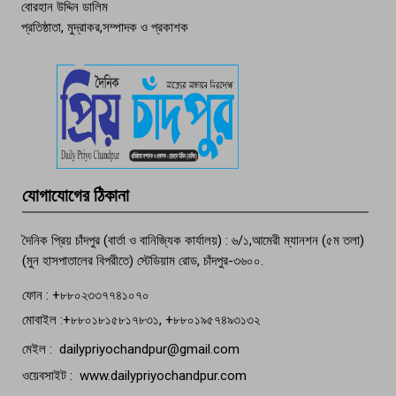
বোরহান উদ্দিন ডালিম
প্রতিষ্ঠাতা, মুদ্রাকর,সম্পাদক ও প্রকাশক
দেশসেরা কর্মচারী এখন হাজীগঞ্জের গর্ব
পচা দুর্গন্ধে ৯৯৯-এ ফোন, ফরিদগঞ্জে
তরুণের অর্ধগলিত লাশ উদ্ধার
মতলব প্রেসক্লাবের সদস্য সোবহান ফারুক
যোগাযোগের ঠিকানা
বেঁচে নেই, বিভিন্ন সংগঠনের শোক
দৈনিক প্রিয় চাঁদপুর (বার্তা ও বানিজ্যিক কার্যালয়) : ৬/১,আমেরী ম্যানশন (৫ম তলা)
(মুন হাসপাতালের বিপরীতে) স্টেডিয়াম রোড, চাঁদপুর-৩৬০০.
ফোন : +৮৮০২৩৩৭৭৪১০৭০
মোবাইল :+৮৮০১৮১৫৮১৭৮৩১, +৮৮০১৯৫৭৪৯৩১৩২
মেইল : dailypriyochandpur@gmail.com
ওয়েবসাইট : www.dailypriyochandpur.com