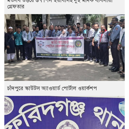
মতলব উত্তরে ৬৭ পিস ইয়াবাসহ দুই মাদক ব্যবসায়ী
গ্রেফতার
চাঁদপুরে স্কাউটস অ্যাওয়ার্ড পোর্টাল ওয়ার্কশপ