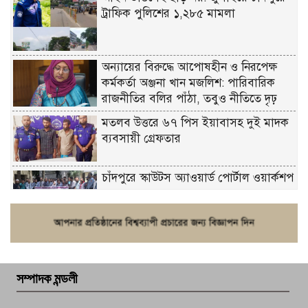
ট্রাফিক পুলিশের ১,২৮৫ মামলা
অন্যায়ের বিরুদ্ধে আপোষহীন ও নিরপেক্ষ
কর্মকর্তা অঞ্জনা খান মজলিশ: পারিবারিক
রাজনীতির বলির পাঁঠা, তবুও নীতিতে দৃঢ়
মতলব উত্তরে ৬৭ পিস ইয়াবাসহ দুই মাদক
ব্যবসায়ী গ্রেফতার
চাঁদপুরে স্কাউটস অ্যাওয়ার্ড পোর্টাল ওয়ার্কশপ
ফরিদগঞ্জে চুরির আতঙ্ক: এক সপ্তাহে ২০টির
বেশি ঘটনা, নিরাপত্তাহীনতায় জনজীবন
সম্পাদক মন্ডলী
চাঁদপুর ডিবির জালে বাঘ শাহজাহান