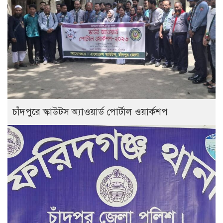
চাঁদপুরে স্কাউটস অ্যাওয়ার্ড পোর্টাল ওয়ার্কশপ