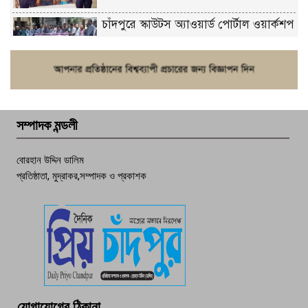
চাঁদপুরে স্কাউটস অ্যাওয়ার্ড পোর্টাল ওয়ার্কশপ
ফরিদগঞ্জে চুরির আতঙ্ক: এক সপ্তাহে ২০টির
বেশি ঘটনা, নিরাপত্তাহীনতায় জনজীবন
সম্পাদক মন্ডলী
চাঁদপুর ডিবির জালে বাঘ শাহজাহান
বোরহান উদ্দিন ডালিম
প্রতিষ্ঠাতা, মুদ্রাকর,সম্পাদক ও প্রকাশক
দেশসেরা কর্মচারী এখন হাজীগঞ্জের গর্ব
পচা দুর্গন্ধে ৯৯৯-এ ফোন, ফরিদগঞ্জে
তরুণের অর্ধগলিত লাশ উদ্ধার
মতলব প্রেসক্লাবের সদস্য সোবহান ফারুক
যোগাযোগের ঠিকানা