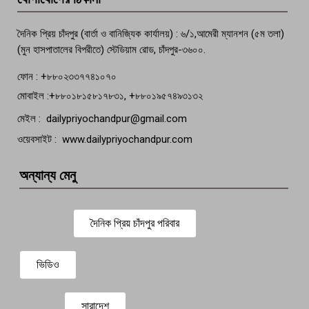
বেঁচে নেই, বিভিন্ন সংগঠনের শোক
দৈনিক প্রিয় চাঁদপুর (বার্তা ও বানিজ্যিক কার্যালয়) : ৬/১,আমেরী ম্যানশন (৫ম তলা)
(মুন হাসপাতালের বিপরীতে) স্টেডিয়াম রোড, চাঁদপুর-৩৬০০.
ফোন : +৮৮০২৩৩৭৭৪১০৭০
মোবাইল :+৮৮০১৮১৫৮১৭৮৩১, +৮৮০১৯৫৭৪৯৩১৩২
মেইল : dailypriyochandpur@gmail.com
ওয়েবসাইট : www.dailypriyochandpur.com
অন্যান্য মেনু
দৈনিক প্রিয় চাঁদপুর পরিবার
ভিডিও
সারাদেশ