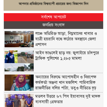
সর্বশেষ আপডেট
জনপ্রিয় সংবাদ
লঞ্চে অতিরিক্ত ভাড়া, নিম্নমানের খাবার ও
যাত্রী হয়রানি বন্ধে কঠোর অবস্থানে জেলা
প্রশাসন
আইন ভাঙলেই ছাড় নয়: জুলাইয়ে চাঁদপুরে
ট্রাফিক পুলিশের ১,২৮৫ মামলা
অন্যায়ের বিরুদ্ধে আপোষহীন ও নিরপেক্ষ
কর্মকর্তা অঞ্জনা খান মজলিশ: পারিবারিক
রাজনীতির বলির পাঁঠা, তবুও নীতিতে দৃঢ়
মতলব উত্তরে ৬৭ পিস ইয়াবাসহ দুই মাদক
ব্যবসায়ী গ্রেফতার