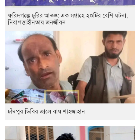
ফরিদগঞ্জে চুরির আতঙ্ক: এক সপ্তাহে ২০টির বেশি ঘটনা,
নিরাপত্তাহীনতায় জনজীবন
চাঁদপুর ডিবির জালে বাঘ শাহজাহান