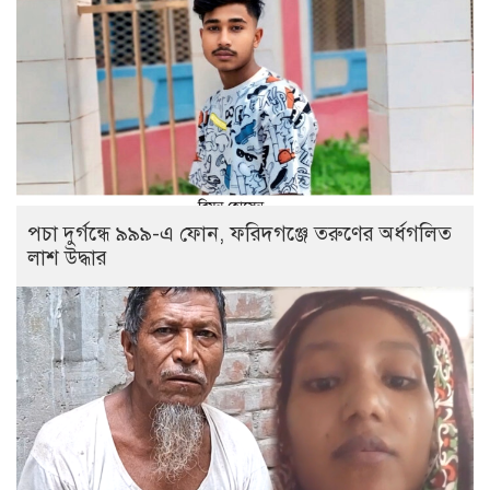
পচা দুর্গন্ধে ৯৯৯-এ ফোন, ফরিদগঞ্জে তরুণের অর্ধগলিত
লাশ উদ্ধার