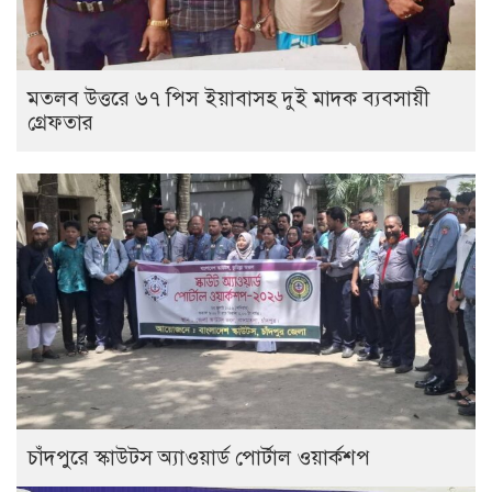
মতলব উত্তরে ৬৭ পিস ইয়াবাসহ দুই মাদক ব্যবসায়ী
গ্রেফতার
চাঁদপুরে স্কাউটস অ্যাওয়ার্ড পোর্টাল ওয়ার্কশপ