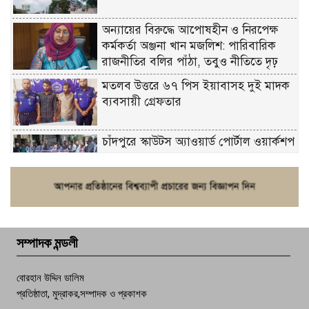
অন্যায়ের বিরুদ্ধে আপোষহীন ও নিরপেক্ষ
কর্মকর্তা অঞ্জনা খান মজলিশ: পারিবারিক
রাজনীতির বলির পাঁঠা, তবুও নীতিতে দৃঢ়
মতলব উত্তরে ৬৭ পিস ইয়াবাসহ দুই মাদক
ব্যবসায়ী গ্রেফতার
চাঁদপুরে স্কাউটস অ্যাওয়ার্ড পোর্টাল ওয়ার্কশপ
ফরিদগঞ্জে চুরির আতঙ্ক: এক সপ্তাহে ২০টির
বেশি ঘটনা, নিরাপত্তাহীনতায় জনজীবন
সম্পাদক মন্ডলী
চাঁদপুর ডিবির জালে বাঘ শাহজাহান
বোরহান উদ্দিন ডালিম
প্রতিষ্ঠাতা, মুদ্রাকর,সম্পাদক ও প্রকাশক
দেশসেরা কর্মচারী এখন হাজীগঞ্জের গর্ব