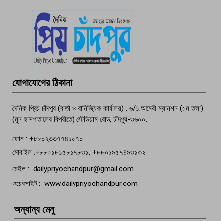
পচা দুর্গন্ধে ৯৯৯-এ ফোন, ফরিদগঞ্জে
তরুণের অর্ধগলিত লাশ উদ্ধার
মতলব প্রেসক্লাবের সদস্য সোবহান ফারুক
যোগাযোগের ঠিকানা
বেঁচে নেই, বিভিন্ন সংগঠনের শোক
দৈনিক প্রিয় চাঁদপুর (বার্তা ও বানিজ্যিক কার্যালয়) : ৬/১,আমেরী ম্যানশন (৫ম তলা)
(মুন হাসপাতালের বিপরীতে) স্টেডিয়াম রোড, চাঁদপুর-৩৬০০.
ফোন : +৮৮০২৩৩৭৭৪১০৭০
মোবাইল :+৮৮০১৮১৫৮১৭৮৩১, +৮৮০১৯৫৭৪৯৩১৩২
মেইল : dailypriyochandpur@gmail.com
ওয়েবসাইট : www.dailypriyochandpur.com
অন্যান্য মেনু