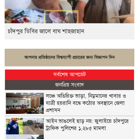
চাঁদপুর ডিবির জালে বাঘ শাহজাহান
সর্বশেষ আপডেট
জনপ্রিয় সংবাদ
লঞ্চে অতিরিক্ত ভাড়া, নিম্নমানের খাবার ও
যাত্রী হয়রানি বন্ধে কঠোর অবস্থানে জেলা
প্রশাসন
আইন ভাঙলেই ছাড় নয়: জুলাইয়ে চাঁদপুরে
ট্রাফিক পুলিশের ১,২৮৫ মামলা