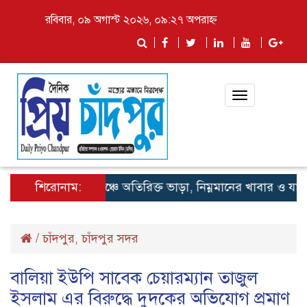
রবিবার, ০৯ অগাস্ট ২০২৬, ০৯:২৭ অপরাহ্ন
Toggle
navigation
শিরোনাম:
লঞ্চে অতিরিক্ত ভাড়া, নিম্নমানের খাবার ও যাত্রী হয়
/
চাঁদপুর
চাঁদপুর সদর
,
বালিয়া ইউপি সাবেক চেয়ারম্যান তাজুল
ইসলাম এর বিরুদ্ধে দুদকের অভিযোগ প্রমাণ