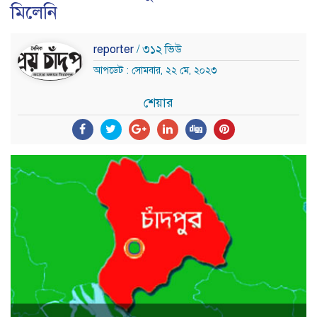
মিলেনি
reporter
/ ৩১২ ভিউ
আপডেট : সোমবার, ২২ মে, ২০২৩
শেয়ার