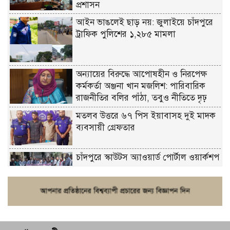
প্রশাসন
আইন ভাঙলেই ছাড় নয়: জুলাইয়ে চাঁদপুরে
ট্রাফিক পুলিশের ১,২৮৫ মামলা
অন্যায়ের বিরুদ্ধে আপোষহীন ও নিরপেক্ষ
কর্মকর্তা অঞ্জনা খান মজলিশ: পারিবারিক
রাজনীতির বলির পাঁঠা, তবুও নীতিতে দৃঢ়
মতলব উত্তরে ৬৭ পিস ইয়াবাসহ দুই মাদক
ব্যবসায়ী গ্রেফতার
চাঁদপুরে স্কাউটস অ্যাওয়ার্ড পোর্টাল ওয়ার্কশপ
ফরিদগঞ্জে চুরির আতঙ্ক: এক সপ্তাহে ২০টির
বেশি ঘটনা, নিরাপত্তাহীনতায় জনজীবন