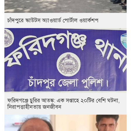
চাঁদপুরে স্কাউটস অ্যাওয়ার্ড পোর্টাল ওয়ার্কশপ
ফরিদগঞ্জে চুরির আতঙ্ক: এক সপ্তাহে ২০টির বেশি ঘটনা,
নিরাপত্তাহীনতায় জনজীবন