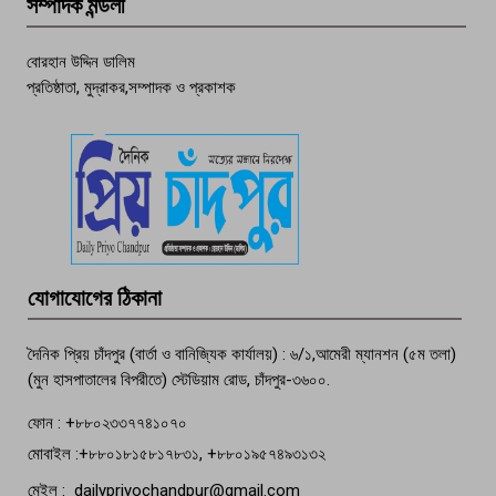
সম্পাদক মন্ডলী
চাঁদপুর ডিবির জালে বাঘ শাহজাহান
বোরহান উদ্দিন ডালিম
প্রতিষ্ঠাতা, মুদ্রাকর,সম্পাদক ও প্রকাশক
দেশসেরা কর্মচারী এখন হাজীগঞ্জের গর্ব
পচা দুর্গন্ধে ৯৯৯-এ ফোন, ফরিদগঞ্জে
তরুণের অর্ধগলিত লাশ উদ্ধার
মতলব প্রেসক্লাবের সদস্য সোবহান ফারুক
যোগাযোগের ঠিকানা
বেঁচে নেই, বিভিন্ন সংগঠনের শোক
দৈনিক প্রিয় চাঁদপুর (বার্তা ও বানিজ্যিক কার্যালয়) : ৬/১,আমেরী ম্যানশন (৫ম তলা)
(মুন হাসপাতালের বিপরীতে) স্টেডিয়াম রোড, চাঁদপুর-৩৬০০.
ফোন : +৮৮০২৩৩৭৭৪১০৭০
মোবাইল :+৮৮০১৮১৫৮১৭৮৩১, +৮৮০১৯৫৭৪৯৩১৩২
মেইল : dailypriyochandpur@gmail.com