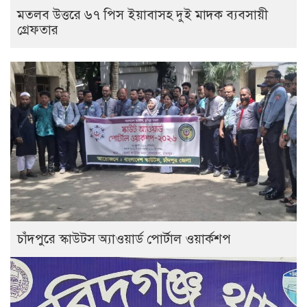
মতলব উত্তরে ৬৭ পিস ইয়াবাসহ দুই মাদক ব্যবসায়ী
গ্রেফতার
চাঁদপুরে স্কাউটস অ্যাওয়ার্ড পোর্টাল ওয়ার্কশপ