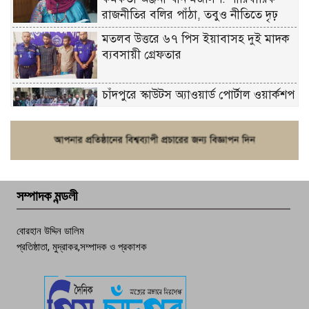
রাজনীতির বলির পাঁঠা, তবুও নীতিতে দৃঢ়
মতলব উত্তরে ৬৭ পিস ইয়াবাসহ দুই মাদক
ব্যবসায়ী গ্রেফতার
চাঁদপুরে স্কাউটস অ্যাওয়ার্ড পোর্টাল ওয়ার্কশপ
ফরিদগঞ্জে চুরির আতঙ্ক: এক সপ্তাহে ২০টির
বেশি ঘটনা, নিরাপত্তাহীনতায় জনজীবন
সম্পাদক মন্ডলী
চাঁদপুর ডিবির জালে বাঘ শাহজাহান
বোরহান উদ্দিন ডালিম
প্রতিষ্ঠাতা, মুদ্রাকর,সম্পাদক ও প্রকাশক
দেশসেরা কর্মচারী এখন হাজীগঞ্জের গর্ব