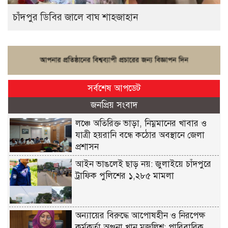
চাঁদপুর ডিবির জালে বাঘ শাহজাহান
সর্বশেষ আপডেট
জনপ্রিয় সংবাদ
লঞ্চে অতিরিক্ত ভাড়া, নিম্নমানের খাবার ও
যাত্রী হয়রানি বন্ধে কঠোর অবস্থানে জেলা
প্রশাসন
আইন ভাঙলেই ছাড় নয়: জুলাইয়ে চাঁদপুরে
ট্রাফিক পুলিশের ১,২৮৫ মামলা
অন্যায়ের বিরুদ্ধে আপোষহীন ও নিরপেক্ষ
কর্মকর্তা অঞ্জনা খান মজলিশ: পারিবারিক