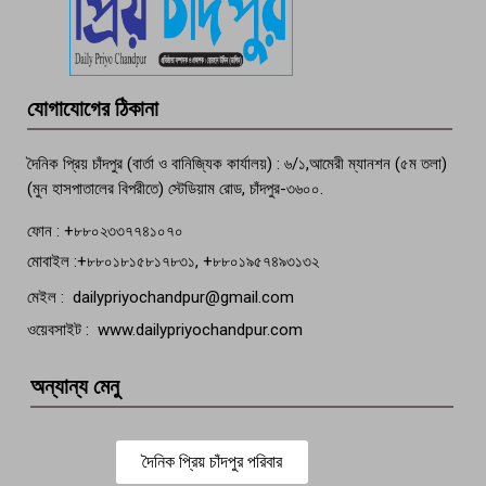
পচা দুর্গন্ধে ৯৯৯-এ ফোন, ফরিদগঞ্জে
তরুণের অর্ধগলিত লাশ উদ্ধার
মতলব প্রেসক্লাবের সদস্য সোবহান ফারুক
যোগাযোগের ঠিকানা
বেঁচে নেই, বিভিন্ন সংগঠনের শোক
দৈনিক প্রিয় চাঁদপুর (বার্তা ও বানিজ্যিক কার্যালয়) : ৬/১,আমেরী ম্যানশন (৫ম তলা)
(মুন হাসপাতালের বিপরীতে) স্টেডিয়াম রোড, চাঁদপুর-৩৬০০.
ফোন : +৮৮০২৩৩৭৭৪১০৭০
মোবাইল :+৮৮০১৮১৫৮১৭৮৩১, +৮৮০১৯৫৭৪৯৩১৩২
মেইল : dailypriyochandpur@gmail.com
ওয়েবসাইট : www.dailypriyochandpur.com
অন্যান্য মেনু
দৈনিক প্রিয় চাঁদপুর পরিবার