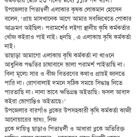
কর্মকর্তার মোট ২৩ পদের মধ্যে ১১টি পদ খালি।
উপজেলার পিতাম্বর্দী এলাকার কৃষক লোকমান হোসেন
বলেন, ‘প্রায় মাসখানেক আগে আমার সবজিখেতে পোকার
আক্রমণ অইছিল। পরামর্শের লইগা স্থানীয় কৃষি কর্মকর্তার
খোঁজ কইরাও পাই নাই। হুনছি , এ এলাকায় কৃষি কর্মকর্তা
নাই।
তাছাড়া আমাগো এলাকায় কৃষি কর্মকর্তা না থাওনে
আধুনিক পদ্ধতির চাষাবাদে ভালা পরামর্শ পাইতাছি না।
বিনা মূল্যে সার ও বীজ বিতরণের কথাও প্রায়ই জানতে
পারি না। রোগবালাই দমনে সঠিক সময়ে সিদ্ধান্ত নিতে
পারতাছি না। নানা ভাবে ক্ষতিগ্রস্ত অইতাছি। ফসল আবাদ
কইরা ভোগান্তিও অইতাছে।’
উপজেলার বারগাঁও ব্লকের উপসহকারী কৃষি কর্মকর্তা কাজী
আনোয়ারের ভাষ্য, নিজ
ব্লকে দায়িত্ব ছাড়াও পিতাম্বর্দী ও আধারা ব্লকে অতিরিক্ত