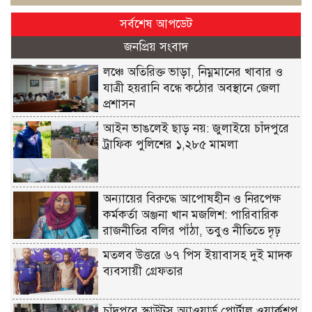
সর্বশেষ আপডেট
জনপ্রিয় সংবাদ
লঞ্চে অতিরিক্ত ভাড়া, নিম্নমানের খাবার ও
যাত্রী হয়রানি বন্ধে কঠোর অবস্থানে জেলা
প্রশাসন
আইন ভাঙলেই ছাড় নয়: জুলাইয়ে চাঁদপুরে
ট্রাফিক পুলিশের ১,২৮৫ মামলা
অন্যায়ের বিরুদ্ধে আপোষহীন ও নিরপেক্ষ
কর্মকর্তা অঞ্জনা খান মজলিশ: পারিবারিক
রাজনীতির বলির পাঁঠা, তবুও নীতিতে দৃঢ়
মতলব উত্তরে ৬৭ পিস ইয়াবাসহ দুই মাদক
ব্যবসায়ী গ্রেফতার
চাঁদপুরে স্কাউটস অ্যাওয়ার্ড পোর্টাল ওয়ার্কশপ