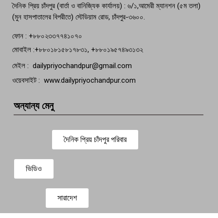
দৈনিক প্রিয় চাঁদপুর (বার্তা ও বানিজ্যিক কার্যালয়) : ৬/১,আমেরী ম্যানশন (৫ম তলা)
(মুন হাসপাতালের বিপরীতে) স্টেডিয়াম রোড, চাঁদপুর-৩৬০০.
ফোন : +৮৮০২৩৩৭৭৪১০৭০
মোবাইল :+৮৮০১৮১৫৮১৭৮৩১, +৮৮০১৯৫৭৪৯৩১৩২
মেইল : dailypriyochandpur@gmail.com
ওয়েবসাইট : www.dailypriyochandpur.com
অন্যান্য মেনু
দৈনিক প্রিয় চাঁদপুর পরিবার
ভিডিও
সারাদেশ