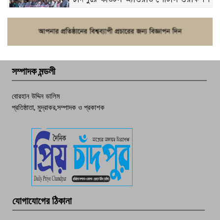
ফরিদগঞ্জে চুরির আতঙ্ক: এক সপ্তাহে ২০টির
বেশি ঘটনা, নিরাপত্তাহীনতায় জনজীবন
সম্পাদক মন্ডলী
চাঁদপুর ডিবির জালে বাঘ শাহজাহান
বোরহান উদ্দিন ডালিম
প্রতিষ্ঠাতা, মুদ্রাকর,সম্পাদক ও প্রকাশক
দেশসেরা কর্মচারী এখন হাজীগঞ্জের গর্ব
পচা দুর্গন্ধে ৯৯৯-এ ফোন, ফরিদগঞ্জে
তরুণের অর্ধগলিত লাশ উদ্ধার
মতলব প্রেসক্লাবের সদস্য সোবহান ফারুক
যোগাযোগের ঠিকানা
বেঁচে নেই, বিভিন্ন সংগঠনের শোক