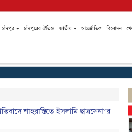
চাঁদপুর
চাঁদপুরের ঐতিহ্য
জাতীয়
আন্তর্জাতিক
বিনোদন
খে
প্রতিবাদে শাহরাস্তিতে ইসলামি ছাত্রসেনা’র