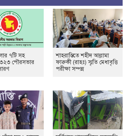
েলার ৭টি সহ
শাহরাস্তিতে শহীদ আল্লামা
 ৩২৩ পৌরসভার
ফারুকী (রাহঃ) স্মৃতি মেধাবৃত্তি
সারণ
পরীক্ষা সম্পন্ন