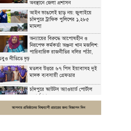
অবস্থানে জেলা প্রশাসন
আইন ভাঙলেই ছাড় নয়: জুলাইয়ে
চাঁদপুরে ট্রাফিক পুলিশের ১,২৮৫
মামলা
অন্যায়ের বিরুদ্ধে আপোষহীন ও
নিরপেক্ষ কর্মকর্তা অঞ্জনা খান মজলিশ:
পারিবারিক রাজনীতির বলির পাঁঠা,
তবুও নীতিতে দৃঢ়
মতলব উত্তরে ৬৭ পিস ইয়াবাসহ দুই
মাদক ব্যবসায়ী গ্রেফতার
চাঁদপুরে স্কাউটস অ্যাওয়ার্ড পোর্টাল
ওয়ার্কশপ
ফরিদগঞ্জে চুরির আতঙ্ক: এক সপ্তাহে
২০টির বেশি ঘটনা, নিরাপত্তাহীনতায়
জনজীবন