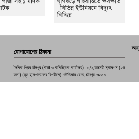
ে গাঁজা সহ ১ মাদক
ঘূর্ণিঝড়ে শাহরাস্তিতে ক্ষয়ক্ষতি
 আটক
: বিভিন্ন ইউনিয়নে বিদ্যুৎ
বিচ্ছিন্ন
অন্
যোগাযোগের ঠিকানা
দৈনিক প্রিয় চাঁদপুর (বার্তা ও বানিজ্যিক কার্যালয়) : ৬/১,আমেরী ম্যানশন (৫ম
তলা) (মুন হাসপাতালের বিপরীতে) স্টেডিয়াম রোড, চাঁদপুর-৩৬০০.
ফোন : +৮৮০২৩৩৭৭৪১০৭০
মোবাইল :+৮৮০১৮১৫৮১৭৮৩১, +৮৮০১৯৫৭৪৯৩১৩২
মেইল : dailypriyochandpur@gmail.com
ওয়েবসাইট : www.dailypriyochandpur.com
Design & Development By
Dewan ICT