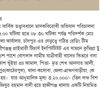
ের
সার্বিক তত্বাবধানে মাদকবিরোধী অভিযান পরিচালনা
০৭.০০ ঘটিকা হতে ০৮.৩০ ঘটিকা পর্যন্ত পরিদর্শক মোঃ
েলা কার্যালয়, চাঁদপুর এর নেতৃত্বে গঠিত রেডিং টীম
জস্থ প্রাইমারী টিচার্স ইনস্টিটিউট এর সামনে কুমিল্লা টু
্চিশ পাশে বোগদাদ নামীয় যাত্রীবাহী বাসের ভিতরে বসা
কাশ ভূঁইয়া প্রঃ কামাল, পিতা- মৃত শেখ আনসার আলী,
পুর(কাঠেরপুল), থানা-কসোবা, জেলা-ব্রাহ্মণবাড়ীয়া, কে
 হয়। যার আনুমানিক মূল্য ৩,২০,০০০/- (তিন লক্ষ বিশ
জিবুর রহমান বাদী হয়ে হাজীগঞ্জ থানায় একটি নিয়মিত