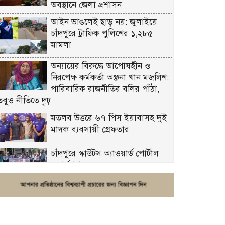
অবস্থানে জেলা প্রশাসন
আইন ভাঙলেই ছাড় নয়: জুলাইয়ে
চাঁদপুরে ট্রাফিক পুলিশের ১,২৮৫
মামলা
অন্যায়ের বিরুদ্ধে আপোষহীন ও
নিরপেক্ষ কর্মকর্তা অঞ্জনা খান মজলিশ:
পারিবারিক রাজনীতির বলির পাঁঠা,
তবুও নীতিতে দৃঢ়
মতলব উত্তরে ৬৭ পিস ইয়াবাসহ দুই
মাদক ব্যবসায়ী গ্রেফতার
চাঁদপুরে স্কাউটস অ্যাওয়ার্ড পোর্টাল
ওয়ার্কশপ
ফরিদগঞ্জে চুরির আতঙ্ক: এক সপ্তাহে
২০টির বেশি ঘটনা, নিরাপত্তাহীনতায়
জনজীবন