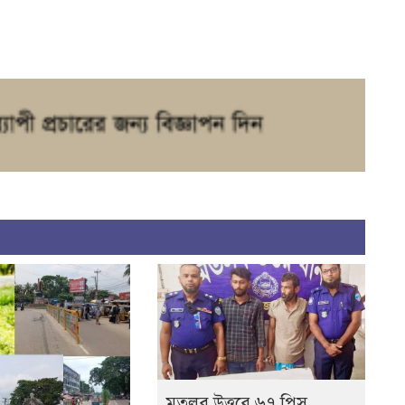
মতলব উত্তরে ৬৭ পিস