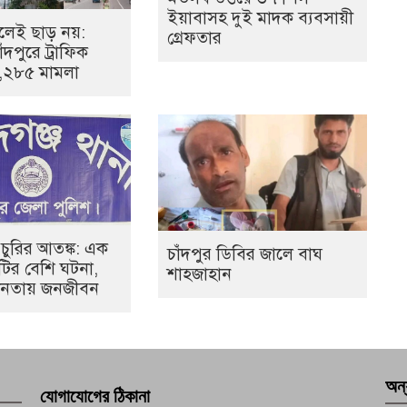
ইয়াবাসহ দুই মাদক ব্যবসায়ী
েই ছাড় নয়:
গ্রেফতার
ঁদপুরে ট্রাফিক
১,২৮৫ মামলা
 চুরির আতঙ্ক: এক
চাঁদপুর ডিবির জালে বাঘ
০টির বেশি ঘটনা,
শাহজাহান
হীনতায় জনজীবন
অন্
যোগাযোগের ঠিকানা