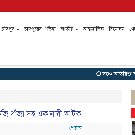
চাঁদপুর
চাঁদপুরের ঐতিহ্য
জাতীয়
আন্তর্জাতিক
বিনোদন
খে
লঞ্চে অতিরিক্ত ভাড়া, 
কেজি গাঁজা সহ এক নারী আটক
শেয়ার