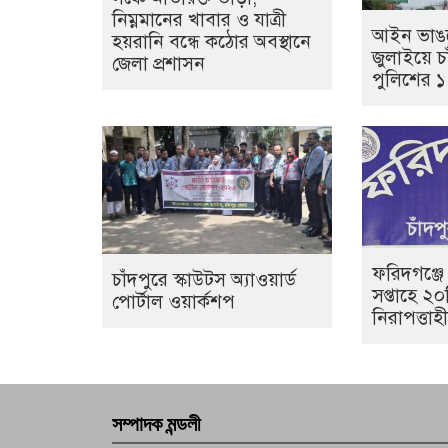
নিম্নমানের খাবার ও যাত্রী
আইন ভাঙল
হয়রানি বন্ধে কঠোর অবস্থানে
জুলাইয়ে চা
জেলা প্রশাসন
পুলিশের 
ফরিদগঞ্জে
চাঁদপুরে স্কাউটস অ্যাওয়ার্ড
সপ্তাহে ২
পোর্টাল ওয়ার্কশপ
নিরাপত্তা
সম্পাদক মন্ডলী