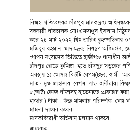
নিজস্ব প্রতিবেদকঃ চাঁদপুর মাদকদ্রব্য অধিদপ্তর
সহকারী পরিচালক মোঃএমদাদুল ইসলাম মিঠুনর 
করে ২৪ মার্চ ২০২২ খ্রিঃ তারিখ বৃহস্পতিবার 
মজিবুর রহমান, মাদকদ্রব্য নিয়ন্ত্রণ অধিদপ্তর, জ
গোপন সংবাদের ভিত্তিতে হাজীগঞ্জ থানাধীন আলীগঞ্
চাঁদপুর রোডে কুমিল্লা হতে চাঁদপুর সড়কের পশ
অবস্থায় ১) মোসাঃ বিউটি বেগম(৪৮), স্বামী -আ
মাতা- মৃত জাহানারা বেগম, সাং- রানীয়ারা বিষ্ণু
৮(আট) কেজি গাঁজাসহ হাতেনাতে গ্রেফতার করা
হাজার ) টাকা । উক্ত মামলায় পরিদর্শক মোঃ ম
মামলা দায়ের করেন।
মাদকবিরোধী অভিযান চলমান থাকবে।
Share this: