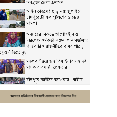
অবস্থানে জেলা প্রশাসন
আইন ভাঙলেই ছাড় নয়: জুলাইয়ে
চাঁদপুরে ট্রাফিক পুলিশের ১,২৮৫
মামলা
অন্যায়ের বিরুদ্ধে আপোষহীন ও
নিরপেক্ষ কর্মকর্তা অঞ্জনা খান মজলিশ:
পারিবারিক রাজনীতির বলির পাঁঠা,
তবুও নীতিতে দৃঢ়
মতলব উত্তরে ৬৭ পিস ইয়াবাসহ দুই
মাদক ব্যবসায়ী গ্রেফতার
চাঁদপুরে স্কাউটস অ্যাওয়ার্ড পোর্টাল
ওয়ার্কশপ
ফরিদগঞ্জে চুরির আতঙ্ক: এক সপ্তাহে
২০টির বেশি ঘটনা, নিরাপত্তাহীনতায়
জনজীবন