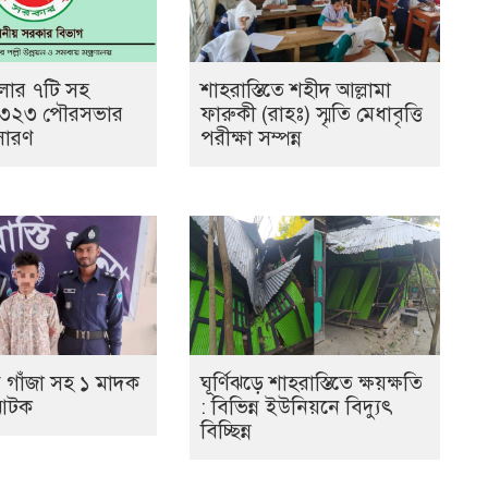
েলার ৭টি সহ
শাহরাস্তিতে শহীদ আল্লামা
 ৩২৩ পৌরসভার
ফারুকী (রাহঃ) স্মৃতি মেধাবৃত্তি
সারণ
পরীক্ষা সম্পন্ন
ে গাঁজা সহ ১ মাদক
ঘূর্ণিঝড়ে শাহরাস্তিতে ক্ষয়ক্ষতি
 আটক
: বিভিন্ন ইউনিয়নে বিদ্যুৎ
বিচ্ছিন্ন