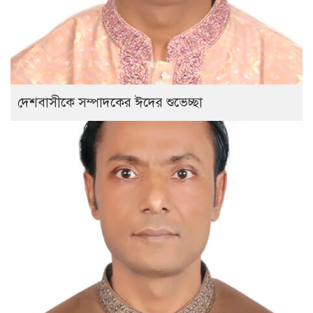
দেশবাসীকে সম্পাদকের ঈদের শুভেচ্ছা