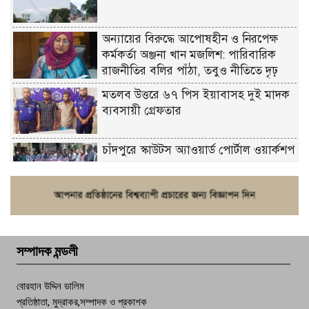
অন্যায়ের বিরুদ্ধে আপোষহীন ও নিরপেক্ষ
কর্মকর্তা অঞ্জনা খান মজলিশ: পারিবারিক
রাজনীতির বলির পাঁঠা, তবুও নীতিতে দৃঢ়
মতলব উত্তরে ৬৭ পিস ইয়াবাসহ দুই মাদক
ব্যবসায়ী গ্রেফতার
চাঁদপুরে স্কাউটস অ্যাওয়ার্ড পোর্টাল ওয়ার্কশপ
ফরিদগঞ্জে চুরির আতঙ্ক: এক সপ্তাহে ২০টির
বেশি ঘটনা, নিরাপত্তাহীনতায় জনজীবন
সম্পাদক মন্ডলী
চাঁদপুর ডিবির জালে বাঘ শাহজাহান
বোরহান উদ্দিন ডালিম
প্রতিষ্ঠাতা, মুদ্রাকর,সম্পাদক ও প্রকাশক