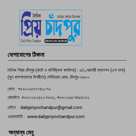
দেশসেরা কর্মচারী এখন হাজীগঞ্জের গর্ব
পচা দুর্গন্ধে ৯৯৯-এ ফোন, ফরিদগঞ্জে
তরুণের অর্ধগলিত লাশ উদ্ধার
মতলব প্রেসক্লাবের সদস্য সোবহান ফারুক
যোগাযোগের ঠিকানা
বেঁচে নেই, বিভিন্ন সংগঠনের শোক
দৈনিক প্রিয় চাঁদপুর (বার্তা ও বানিজ্যিক কার্যালয়) : ৬/১,আমেরী ম্যানশন (৫ম তলা)
(মুন হাসপাতালের বিপরীতে) স্টেডিয়াম রোড, চাঁদপুর-৩৬০০.
ফোন : +৮৮০২৩৩৭৭৪১০৭০
মোবাইল :+৮৮০১৮১৫৮১৭৮৩১, +৮৮০১৯৫৭৪৯৩১৩২
মেইল : dailypriyochandpur@gmail.com
ওয়েবসাইট : www.dailypriyochandpur.com
অন্যান্য মেনু