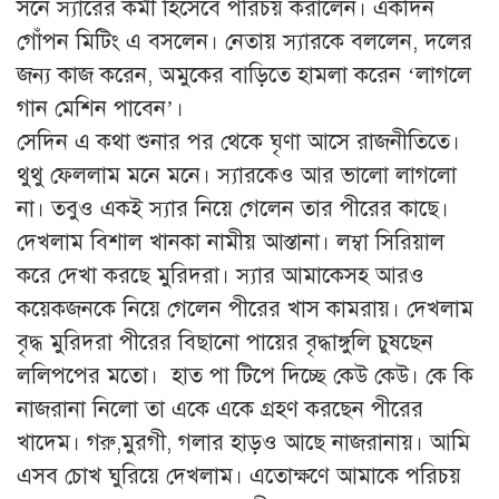
সনে স্যারের কর্মী হিসেবে পরিচয় করালেন। একদিন
গোঁপন মিটিং এ বসলেন। নেতায় স্যারকে বললেন, দলের
জন্য কাজ করেন, অমুকের বাড়িতে হামলা করেন ‘লাগলে
গান মেশিন পাবেন’।
সেদিন এ কথা শুনার পর থেকে ঘৃণা আসে রাজনীতিতে।
থুথু ফেললাম মনে মনে। স্যারকেও আর ভালো লাগলো
না। তবুও একই স্যার নিয়ে গেলেন তার পীরের কাছে।
দেখলাম বিশাল খানকা নামীয় আস্তানা। লম্বা সিরিয়াল
করে দেখা করছে মুরিদরা। স্যার আমাকেসহ আরও
কয়েকজনকে নিয়ে গেলেন পীরের খাস কামরায়। দেখলাম
বৃদ্ধ মুরিদরা পীরের বিছানো পায়ের বৃদ্ধাঙ্গুলি চুষছেন
ললিপপের মতো। হাত পা টিপে দিচ্ছে কেউ কেউ। কে কি
নাজরানা নিলো তা একে একে গ্রহণ করছেন পীরের
খাদেম। গরু,মুরগী, গলার হাড়ও আছে নাজরানায়। আমি
এসব চোখ ঘুরিয়ে দেখলাম। এতোক্ষণে আমাকে পরিচয়