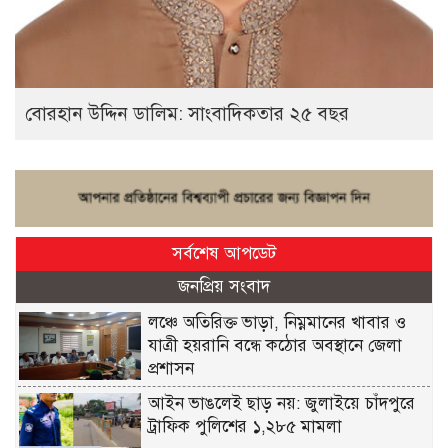
বোরহান উদ্দিন ডালিম: সাংবাদিকতার ২৫ বছর
সর্বশেষ আপডেট
জনপ্রিয় সংবাদ
লঞ্চে অতিরিক্ত ভাড়া, নিম্নমানের খাবার ও
যাত্রী হয়রানি বন্ধে কঠোর অবস্থানে জেলা
প্রশাসন
আইন ভাঙলেই ছাড় নয়: জুলাইয়ে চাঁদপুরে
ট্রাফিক পুলিশের ১,২৮৫ মামলা