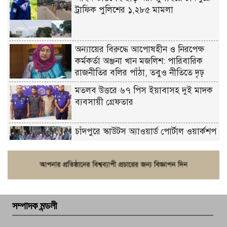
ট্রাফিক পুলিশের ১,২৮৫ মামলা
অন্যায়ের বিরুদ্ধে আপোষহীন ও নিরপেক্ষ
কর্মকর্তা অঞ্জনা খান মজলিশ: পারিবারিক
রাজনীতির বলির পাঁঠা, তবুও নীতিতে দৃঢ়
মতলব উত্তরে ৬৭ পিস ইয়াবাসহ দুই মাদক
ব্যবসায়ী গ্রেফতার
চাঁদপুরে স্কাউটস অ্যাওয়ার্ড পোর্টাল ওয়ার্কশপ
ফরিদগঞ্জে চুরির আতঙ্ক: এক সপ্তাহে ২০টির
বেশি ঘটনা, নিরাপত্তাহীনতায় জনজীবন
সম্পাদক মন্ডলী
চাঁদপুর ডিবির জালে বাঘ শাহজাহান