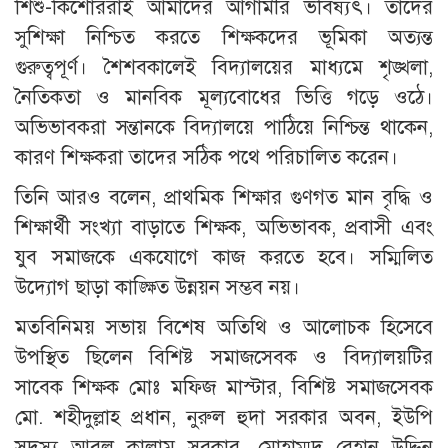
শিশু-কিশোররাই আমাদের আগামীর ভবিষ্যৎ। তাদের
সুশিক্ষা নিশ্চিত করতে শিক্ষকদের ভূমিকা অত্যন্ত
গুরুত্বপূর্ণ। শৈশবকালেই বিদ্যালয়ের মাধ্যমে শৃঙ্খলা,
নৈতিকতা ও মানবিক মূল্যবোধের ভিত্তি গড়ে ওঠে।
অভিভাবকরা সন্তানকে বিদ্যালয়ে পাঠিয়ে নিশ্চিন্ত থাকেন,
কারণ শিক্ষকরা তাদের সঠিক পথে পরিচালিত করেন।
তিনি আরও বলেন, প্রাথমিক শিক্ষার গুণগত মান বৃদ্ধি ও
শিক্ষার্থী সংখ্যা বাড়াতে শিক্ষক, অভিভাবক, প্রবাসী এবং
যুব সমাজকে একযোগে কাজ করতে হবে। সম্মিলিত
উদ্যোগ ছাড়া কাঙ্ক্ষিত উন্নয়ন সম্ভব নয়।
মতবিনিময় সভায় বিশেষ অতিথি ও আলোচক হিসেবে
উপস্থিত ছিলেন বিশিষ্ট সমাজসেবক ও বিদ্যালয়টির
সাবেক শিক্ষক মোঃ মফিজ মাস্টার, বিশিষ্ট সমাজসেবক
মো. শহীদুল্লাহ প্রধান, নুরুল হুদা সরকার অবন, ইউপি
সদস্য আবুল কালাম সরকার, মোহাম্মদ রেহান উদ্দিন