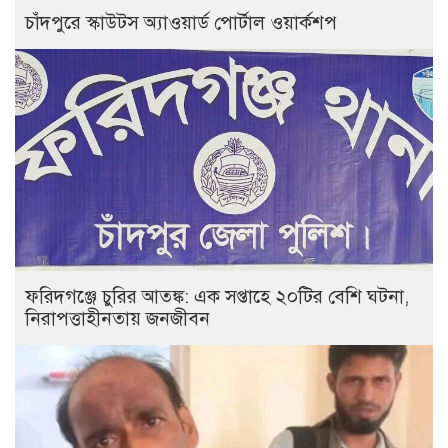
চাঁদপুরে স্কাউটস অ্যাওয়ার্ড পোর্টাল ওয়ার্কশপ
ফরিদগঞ্জে চুরির আতঙ্ক: এক সপ্তাহে ২০টির বেশি ঘটনা,
নিরাপত্তাহীনতায় জনজীবন