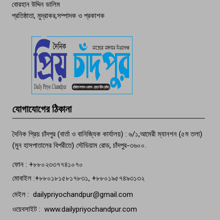
বোরহান উদ্দিন ডালিম
প্রতিষ্ঠাতা, মুদ্রাকর,সম্পাদক ও প্রকাশক
দেশসেরা কর্মচারী এখন হাজীগঞ্জের গর্ব
পচা দুর্গন্ধে ৯৯৯-এ ফোন, ফরিদগঞ্জে
তরুণের অর্ধগলিত লাশ উদ্ধার
মতলব প্রেসক্লাবের সদস্য সোবহান ফারুক
যোগাযোগের ঠিকানা
বেঁচে নেই, বিভিন্ন সংগঠনের শোক
দৈনিক প্রিয় চাঁদপুর (বার্তা ও বানিজ্যিক কার্যালয়) : ৬/১,আমেরী ম্যানশন (৫ম তলা)
(মুন হাসপাতালের বিপরীতে) স্টেডিয়াম রোড, চাঁদপুর-৩৬০০.
ফোন : +৮৮০২৩৩৭৭৪১০৭০
মোবাইল :+৮৮০১৮১৫৮১৭৮৩১, +৮৮০১৯৫৭৪৯৩১৩২
মেইল : dailypriyochandpur@gmail.com
ওয়েবসাইট : www.dailypriyochandpur.com