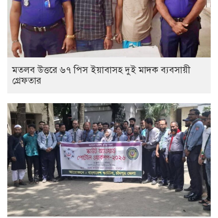
মতলব উত্তরে ৬৭ পিস ইয়াবাসহ দুই মাদক ব্যবসায়ী
গ্রেফতার