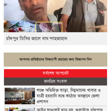
চাঁদপুর ডিবির জালে বাঘ শাহজাহান
সর্বশেষ আপডেট
জনপ্রিয় সংবাদ
লঞ্চে অতিরিক্ত ভাড়া, নিম্নমানের খাবার ও
যাত্রী হয়রানি বন্ধে কঠোর অবস্থানে জেলা
প্রশাসন
আইন ভাঙলেই ছাড় নয়: জুলাইয়ে চাঁদপুরে