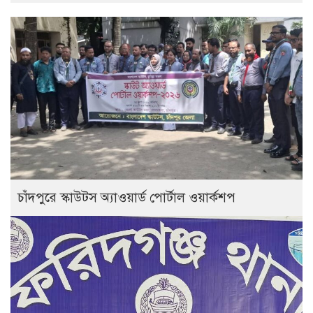
চাঁদপুরে স্কাউটস অ্যাওয়ার্ড পোর্টাল ওয়ার্কশপ