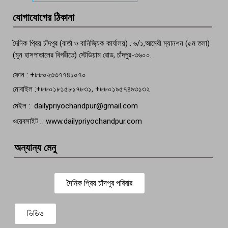
মতলব প্রেসক্লাবের সদস্য সোবহান ফারুক
যোগাযোগের ঠিকানা
বেঁচে নেই, বিভিন্ন সংগঠনের শোক
দৈনিক প্রিয় চাঁদপুর (বার্তা ও বানিজ্যিক কার্যালয়) : ৬/১,আমেরী ম্যানশন (৫ম তলা)
(মুন হাসপাতালের বিপরীতে) স্টেডিয়াম রোড, চাঁদপুর-৩৬০০.
ফোন : +৮৮০২৩৩৭৭৪১০৭০
মোবাইল :+৮৮০১৮১৫৮১৭৮৩১, +৮৮০১৯৫৭৪৯৩১৩২
মেইল : dailypriyochandpur@gmail.com
ওয়েবসাইট : www.dailypriyochandpur.com
অন্যান্য মেনু
দৈনিক প্রিয় চাঁদপুর পরিবার
ভিডিও