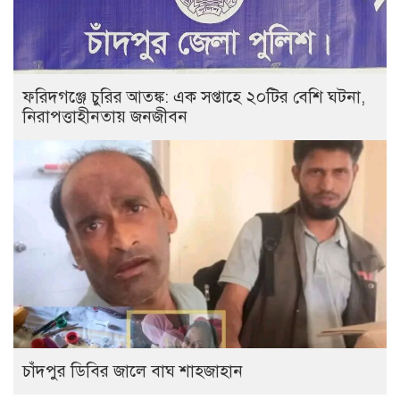
ফরিদগঞ্জে চুরির আতঙ্ক: এক সপ্তাহে ২০টির বেশি ঘটনা,
নিরাপত্তাহীনতায় জনজীবন
চাঁদপুর ডিবির জালে বাঘ শাহজাহান