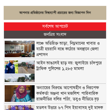
সর্বশেষ আপডেট
জনপ্রিয় সংবাদ
লঞ্চে অতিরিক্ত ভাড়া, নিম্নমানের খাবার ও
যাত্রী হয়রানি বন্ধে কঠোর অবস্থানে জেলা
প্রশাসন
আইন ভাঙলেই ছাড় নয়: জুলাইয়ে চাঁদপুরে
ট্রাফিক পুলিশের ১,২৮৫ মামলা
অন্যায়ের বিরুদ্ধে আপোষহীন ও নিরপেক্ষ
কর্মকর্তা অঞ্জনা খান মজলিশ: পারিবারিক
রাজনীতির বলির পাঁঠা, তবুও নীতিতে দৃঢ়
মতলব উত্তরে ৬৭ পিস ইয়াবাসহ দুই মাদক