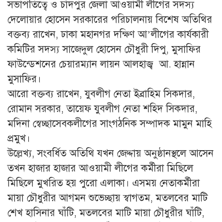
সভাপতিত্বে ও চাঁদপুর জেলা আওয়ামী লীগের সদস্য
দেলোয়ার হোসেন সরকারের পরিচালনায় বিশেষ অতিথির
বক্তব্য রাখেন, ঢাকা মহানগর দক্ষিণ আ’লীগের কার্যকারী
কমিটির সদস্য সাজেদুল হোসেন চৌধুরী দিপু, মুসাফির
ফাউন্ডেশনের চেয়ারম্যান লায়ন আলহাজ্ব আ. হান্নান
মুসাফির।
আরো বক্তব্য রাখেন, যুবলীগ নেতা ইব্রাহিম সিকদার,
রোমান সরকার, তায়েফ যুবলীগ নেতা শহিদ সিকদার,
মদিনা স্বেচ্ছাসেবকলীগের সাংগঠনিক সম্পাদক মামুন মাহি
প্রমুখ।
উল্লেখ্য, সংবর্ধিত অতিথি যখন জেদ্দায় অনুষ্ঠানস্থলে আসেন
তখন হাজার হাজার আওয়ামী লীগের কর্মীরা মিছিলে
মিছিলে মুখরিত হয় পুরো এলাকা। এসময় নেতাকর্মীরা
মায়া চৌধুরীর আগমন শুভেচ্ছায় স্বাগতম, মতলবের মাটি
শেখ হাসিনার ঘাঁটি, মতলবের মাটি মায়া চৌধুরীর ঘাঁটি,