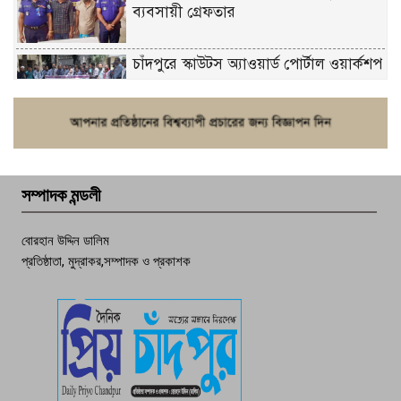
ব্যবসায়ী গ্রেফতার
চাঁদপুরে স্কাউটস অ্যাওয়ার্ড পোর্টাল ওয়ার্কশপ
ফরিদগঞ্জে চুরির আতঙ্ক: এক সপ্তাহে ২০টির
বেশি ঘটনা, নিরাপত্তাহীনতায় জনজীবন
সম্পাদক মন্ডলী
চাঁদপুর ডিবির জালে বাঘ শাহজাহান
বোরহান উদ্দিন ডালিম
প্রতিষ্ঠাতা, মুদ্রাকর,সম্পাদক ও প্রকাশক
দেশসেরা কর্মচারী এখন হাজীগঞ্জের গর্ব
পচা দুর্গন্ধে ৯৯৯-এ ফোন, ফরিদগঞ্জে
তরুণের অর্ধগলিত লাশ উদ্ধার