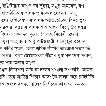
ঞ্জি‌নিয়ার আব্দুর রব ভূঁইয়া, মঞ্জুর আহ‌মেদ, যুগ্ম
র সাংগঠ‌নিক সম্পাদক তাফাজ্জল হো‌সেন এসডু
া, তথ‌্য ও গ‌বেষণা সম্পাদক অ‌্যাড‌ভোকেট বিনয় ভূষণ
সরকার, দপ্তর সম্পাদক শাহ আলম মিয়া, উপ দপ্তর
্রম বিষয়ক সম্পাদক নুরুল ইসলাম মিয়াজী, জেলা
া, যুগ্ম আহবায়ক আবু পাটওয়ারী, মাহফুজুর রহমান
ক‌বির সুমন, জেলা শ্রমিক লী‌গের ভারপ্রাপ্ত সভাপ‌তি
বেগম, জেলা স্বেচ্ছা‌সেবক লী‌গের যুগ্ম সম্পাদক পরান,
াদক শাহ আলম ম‌ল্লিক
্রীর নি‌র্দেশনা মা‌নি না দ‌লের শৃঙ্খলা ভঙ্গ করি। আমরা
হারাই‌নি। তাই জা‌তির পিতার আদর্শকে লালন ক‌রে রাজনী‌তি
কাজ কর‌লে ২০২৪ সা‌লের নির্বাচ‌নে আবারও ক্ষমতায়