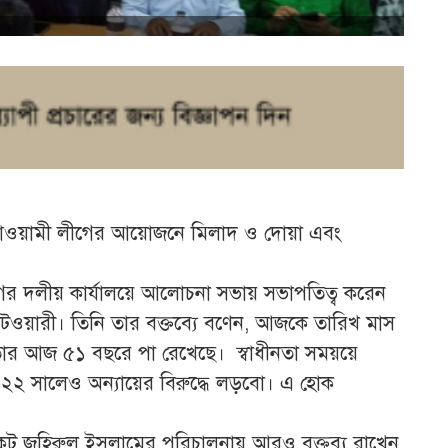
 আওয়ামী লী‌গের আ‌য়োজ‌নে মিলাদ ও দোয়া এবং
গের দলীয় কার্যাল‌য়ে আ‌লোচনা সভায় সভাপ‌তিত্ব ক‌রেন
য়ারী। তি‌নি তার বক্ত‌ব্যে ব‌ণেন, আজ‌কে তা‌রিখ মাস
তার আজ ৫১ বছরে পা রে‌খেছে। স্বাধীনতা সময়‌য়ে
 সা‌লেও অন‌্যা‌য়ের বিরু‌দ্ধে লড়বো। এ হোক
‌কেট জ‌হিরুল ইসলামের প‌রিচালনায় আরও বক্তব‌্য রা‌খেন