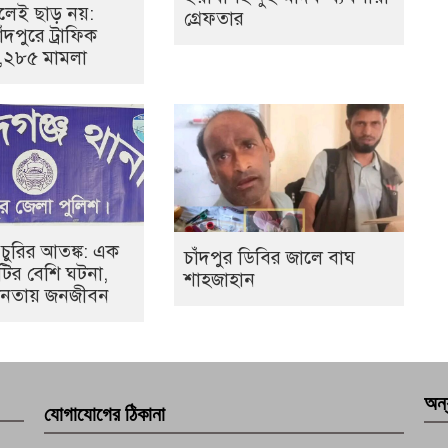
েই ছাড় নয়:
গ্রেফতার
ঁদপুরে ট্রাফিক
১,২৮৫ মামলা
 চুরির আতঙ্ক: এক
চাঁদপুর ডিবির জালে বাঘ
০টির বেশি ঘটনা,
শাহজাহান
হীনতায় জনজীবন
অন্
যোগাযোগের ঠিকানা