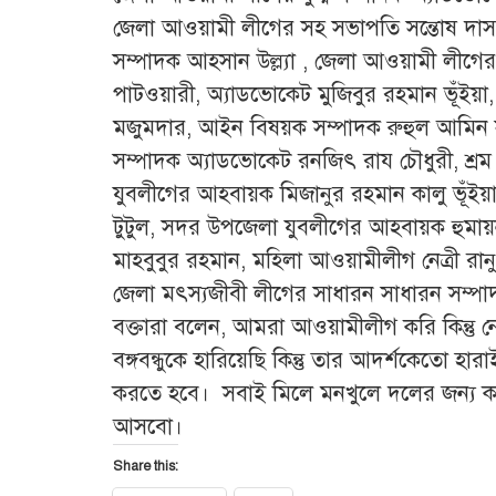
জেলা আওয়ামী লী‌গের সহ সভাপ‌তি স‌ন্তোষ দাস, ই‌
সম্পাদক আহসান উল্ল‌্যা , জেলা আওয়ামী লী‌গে
পাটওয়ারী, অ‌্যাড‌ভো‌কেট মু‌জিবুর রহমান ভূঁইয়
মজুমদার, আইন বিষয়ক সম্পাদক রুহুল আ‌মিন 
সম্পাদক অ‌্যাড‌ভো‌কেট রন‌জিৎ রায চৌধুরী, শ
যুবলী‌গের আহবায়ক মিজানুর রহমান কালু ভূঁইয়
টুটুল, সদর উপ‌জেলা যুবলী‌গের আহবায়ক হুমায়ন 
মাহবুবুর রহমান, ম‌হিলা আওয়ামীলীগ নেত্রী রানু 
জেলা মৎস‌্যজীবী লী‌গের সাধারন সাধারন সম্প
বক্তারা ব‌লেন, আমরা আওয়ামীলীগ ক‌রি কিন্তু নেত
বঙ্গবন্ধুকে হা‌রি‌য়েছি কিন্তু তার আদর্শকেতো 
কর‌তে হ‌বে। সবাই মি‌লে মনখু‌লে দ‌লের জন‌্য 
আস‌বো।
Share this: