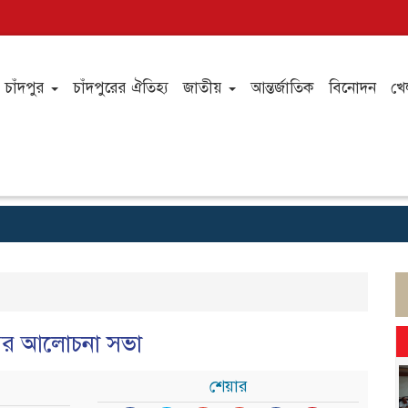
চাঁদপুর
চাঁদপুরের ঐতিহ্য
জাতীয়
আন্তর্জাতিক
বিনোদন
খে
ের আ‌লোচনা সভা
শেয়ার