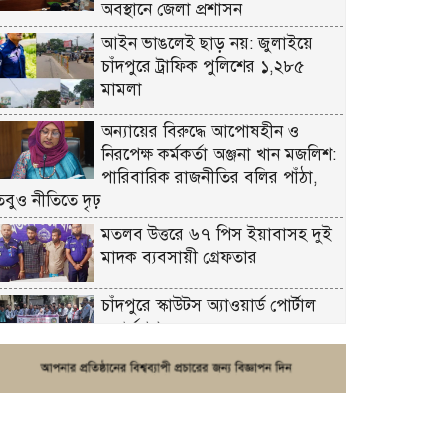
অবস্থানে জেলা প্রশাসন
আইন ভাঙলেই ছাড় নয়: জুলাইয়ে
চাঁদপুরে ট্রাফিক পুলিশের ১,২৮৫
মামলা
অন্যায়ের বিরুদ্ধে আপোষহীন ও
নিরপেক্ষ কর্মকর্তা অঞ্জনা খান মজলিশ:
পারিবারিক রাজনীতির বলির পাঁঠা,
তবুও নীতিতে দৃঢ়
মতলব উত্তরে ৬৭ পিস ইয়াবাসহ দুই
মাদক ব্যবসায়ী গ্রেফতার
চাঁদপুরে স্কাউটস অ্যাওয়ার্ড পোর্টাল
ওয়ার্কশপ
ফরিদগঞ্জে চুরির আতঙ্ক: এক সপ্তাহে
২০টির বেশি ঘটনা, নিরাপত্তাহীনতায়
জনজীবন