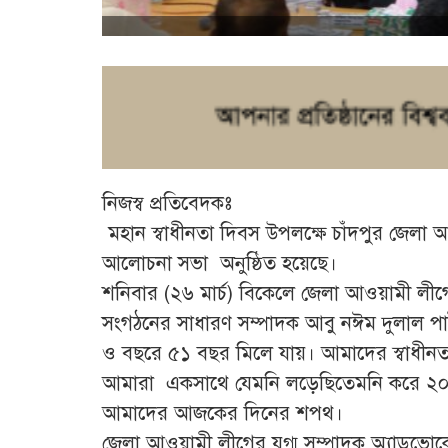
নিজস্ব প্রতিবেদকঃ
মহান স্বাধীনতা দিবস উপল‌ক্ষে চাঁদপুর জেলা
আ‌লোচনা সভা অনুষ্ঠিত হ‌য়ে‌ছে।
শ‌নিবার (২৬ মার্চ) বি‌কে‌লে জেলা আওয়ামী লী‌
সংগঠ‌নের সাধারণ সম্পাদক আবু নঈম দুলাল পাটও
ও বছ‌রে ৫১ বছর মি‌লে যায়। আমা‌দের স্বাধীন
আমারা একসাথে যেম‌নি ল‌ড়ে‌ছিতেম‌নি ক‌রে ২০২২
আমাদের আজ‌কের দি‌নের শপথ।
জেলা আওয়ামী লী‌গের যুগ্ম সম্পাদক অ‌্যাড‌ভো