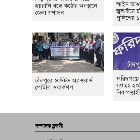
আইন ভাঙল
হয়রানি বন্ধে কঠোর অবস্থানে
জুলাইয়ে চা
জেলা প্রশাসন
পুলিশের 
ফরিদগঞ্জে
চাঁদপুরে স্কাউটস অ্যাওয়ার্ড
সপ্তাহে ২
পোর্টাল ওয়ার্কশপ
নিরাপত্তা
সম্পাদক মন্ডলী