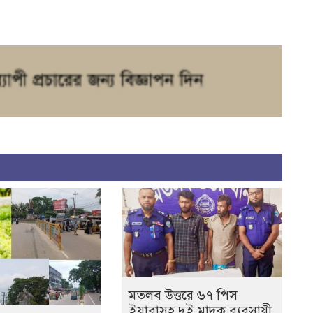
মতলব উত্তরে ৬৭ পিস
ইয়াবাসহ দুই মাদক ব্যবসায়ী