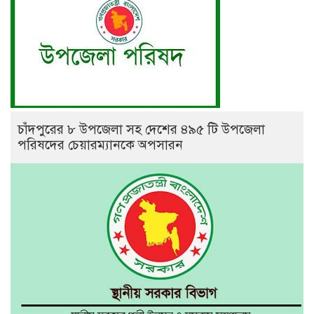
চাঁদপুরের ৮ উপজেলা সহ দেশের ৪৯৫ টি উপজেলা
পরিষদের চেয়ারম্যানকে অপসারন