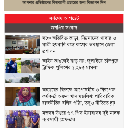
সর্বশেষ আপডেট
জনপ্রিয় সংবাদ
লঞ্চে অতিরিক্ত ভাড়া, নিম্নমানের খাবার ও
যাত্রী হয়রানি বন্ধে কঠোর অবস্থানে জেলা
প্রশাসন
আইন ভাঙলেই ছাড় নয়: জুলাইয়ে চাঁদপুরে
ট্রাফিক পুলিশের ১,২৮৫ মামলা
অন্যায়ের বিরুদ্ধে আপোষহীন ও নিরপেক্ষ
কর্মকর্তা অঞ্জনা খান মজলিশ: পারিবারিক
রাজনীতির বলির পাঁঠা, তবুও নীতিতে দৃঢ়
মতলব উত্তরে ৬৭ পিস ইয়াবাসহ দুই মাদক
ব্যবসায়ী গ্রেফতার