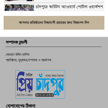
চাঁদপুরে স্কাউটস অ্যাওয়ার্ড পোর্টাল ওয়ার্কশপ
ফরিদগঞ্জে চুরির আতঙ্ক: এক সপ্তাহে ২০টির
বেশি ঘটনা, নিরাপত্তাহীনতায় জনজীবন
সম্পাদক মন্ডলী
চাঁদপুর ডিবির জালে বাঘ শাহজাহান
বোরহান উদ্দিন ডালিম
প্রতিষ্ঠাতা, মুদ্রাকর,সম্পাদক ও প্রকাশক
দেশসেরা কর্মচারী এখন হাজীগঞ্জের গর্ব
পচা দুর্গন্ধে ৯৯৯-এ ফোন, ফরিদগঞ্জে
তরুণের অর্ধগলিত লাশ উদ্ধার
মতলব প্রেসক্লাবের সদস্য সোবহান ফারুক
যোগাযোগের ঠিকানা