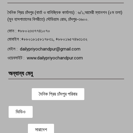
বেঁচে নেই, বিভিন্ন সংগঠনের শোক
দৈনিক প্রিয় চাঁদপুর (বার্তা ও বানিজ্যিক কার্যালয়) : ৬/১,আমেরী ম্যানশন (৫ম তলা)
(মুন হাসপাতালের বিপরীতে) স্টেডিয়াম রোড, চাঁদপুর-৩৬০০.
ফোন : +৮৮০২৩৩৭৭৪১০৭০
মোবাইল :+৮৮০১৮১৫৮১৭৮৩১, +৮৮০১৯৫৭৪৯৩১৩২
মেইল : dailypriyochandpur@gmail.com
ওয়েবসাইট : www.dailypriyochandpur.com
অন্যান্য মেনু
দৈনিক প্রিয় চাঁদপুর পরিবার
ভিডিও
সারাদেশ