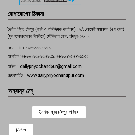
মতলব প্রেসক্লাবের সদস্য সোবহান ফারুক
যোগাযোগের ঠিকানা
বেঁচে নেই, বিভিন্ন সংগঠনের শোক
দৈনিক প্রিয় চাঁদপুর (বার্তা ও বানিজ্যিক কার্যালয়) : ৬/১,আমেরী ম্যানশন (৫ম তলা)
(মুন হাসপাতালের বিপরীতে) স্টেডিয়াম রোড, চাঁদপুর-৩৬০০.
ফোন : +৮৮০২৩৩৭৭৪১০৭০
মোবাইল :+৮৮০১৮১৫৮১৭৮৩১, +৮৮০১৯৫৭৪৯৩১৩২
মেইল : dailypriyochandpur@gmail.com
ওয়েবসাইট : www.dailypriyochandpur.com
অন্যান্য মেনু
দৈনিক প্রিয় চাঁদপুর পরিবার
ভিডিও