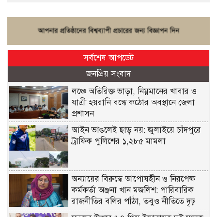
সর্বশেষ আপডেট
জনপ্রিয় সংবাদ
লঞ্চে অতিরিক্ত ভাড়া, নিম্নমানের খাবার ও
যাত্রী হয়রানি বন্ধে কঠোর অবস্থানে জেলা
প্রশাসন
আইন ভাঙলেই ছাড় নয়: জুলাইয়ে চাঁদপুরে
ট্রাফিক পুলিশের ১,২৮৫ মামলা
অন্যায়ের বিরুদ্ধে আপোষহীন ও নিরপেক্ষ
কর্মকর্তা অঞ্জনা খান মজলিশ: পারিবারিক
রাজনীতির বলির পাঁঠা, তবুও নীতিতে দৃঢ়