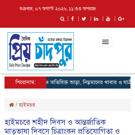
শুক্রবার, ০৭ অগাস্ট ২০২৬, ১১:৩৩ অপরাহ্ন
Toggle
navigation
শিরোনাম:
লঞ্চে অতিরিক্ত ভাড়া, নিম্নমানের খাবার ও যাত্রী হয়র
/
হাইমচর
হাইমচরে শহীদ দিবস ও আন্তর্জাতিক
মাতৃভাষা দিবসে চিত্রাংকন প্রতিযোগিতা ও