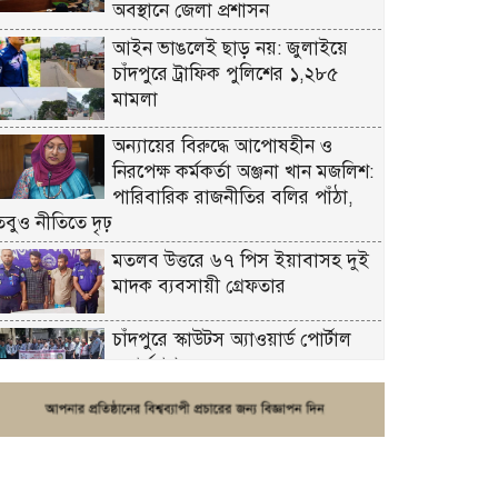
অবস্থানে জেলা প্রশাসন
আইন ভাঙলেই ছাড় নয়: জুলাইয়ে
চাঁদপুরে ট্রাফিক পুলিশের ১,২৮৫
মামলা
অন্যায়ের বিরুদ্ধে আপোষহীন ও
নিরপেক্ষ কর্মকর্তা অঞ্জনা খান মজলিশ:
পারিবারিক রাজনীতির বলির পাঁঠা,
তবুও নীতিতে দৃঢ়
মতলব উত্তরে ৬৭ পিস ইয়াবাসহ দুই
মাদক ব্যবসায়ী গ্রেফতার
চাঁদপুরে স্কাউটস অ্যাওয়ার্ড পোর্টাল
ওয়ার্কশপ
ফরিদগঞ্জে চুরির আতঙ্ক: এক সপ্তাহে
২০টির বেশি ঘটনা, নিরাপত্তাহীনতায়
জনজীবন