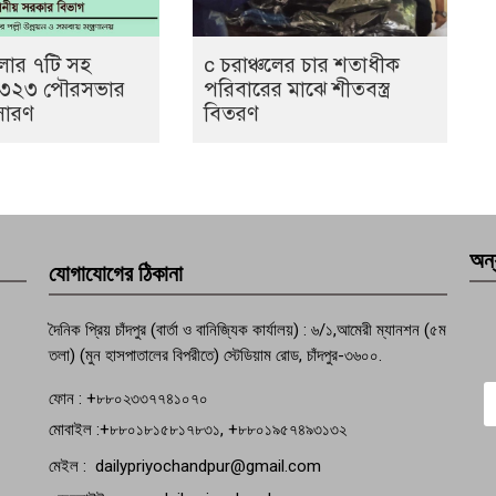
েলার ৭টি সহ
c চরাঞ্চলের চার শতাধীক
 ৩২৩ পৌরসভার
পরিবারের মাঝে শীতবস্ত্র
সারণ
বিতরণ
অন্
যোগাযোগের ঠিকানা
দৈনিক প্রিয় চাঁদপুর (বার্তা ও বানিজ্যিক কার্যালয়) : ৬/১,আমেরী ম্যানশন (৫ম
তলা) (মুন হাসপাতালের বিপরীতে) স্টেডিয়াম রোড, চাঁদপুর-৩৬০০.
ফোন : +৮৮০২৩৩৭৭৪১০৭০
মোবাইল :+৮৮০১৮১৫৮১৭৮৩১, +৮৮০১৯৫৭৪৯৩১৩২
মেইল : dailypriyochandpur@gmail.com