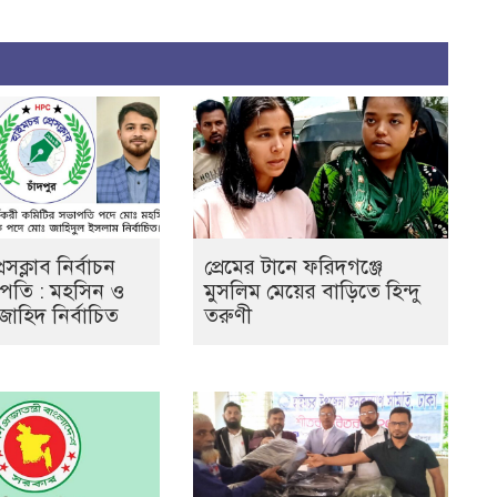
েসক্লাব নির্বাচন
প্রেমের টানে ফরিদগঞ্জে
ভাপতি : মহসিন ও
মুসলিম মেয়ের বাড়িতে হিন্দু
জাহিদ নির্বাচিত
তরুণী