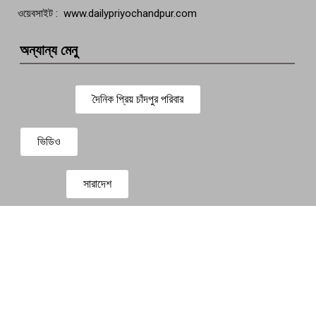
ওয়েবসাইট : www.dailypriyochandpur.com
অন্যান্য মেনু
দৈনিক প্রিয় চাঁদপুর পরিবার
ভিডিও
সারাদেশ
প্রবাস সংবাদ
বিনোদন
Design & Development By
Dewan ICT