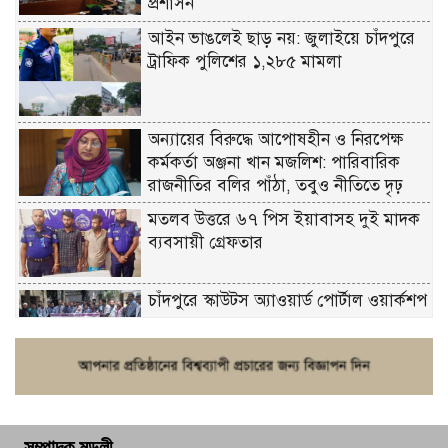
প্রশাসন
আইন ভাঙলেই ছাড় নয়: জুলাইয়ে চাঁদপুরে
ট্রাফিক পুলিশের ১,২৮৫ মামলা
অন্যায়ের বিরুদ্ধে আপোষহীন ও নিরপেক্ষ
কর্মকর্তা অঞ্জনা খান মজলিশ: পারিবারিক
রাজনীতির বলির পাঁঠা, তবুও নীতিতে দৃঢ়
মতলব উত্তরে ৬৭ পিস ইয়াবাসহ দুই মাদক
ব্যবসায়ী গ্রেফতার
চাঁদপুরে স্কাউটস অ্যাওয়ার্ড পোর্টাল ওয়ার্কশপ
ফরিদগঞ্জে চুরির আতঙ্ক: এক সপ্তাহে ২০টির
বেশি ঘটনা, নিরাপত্তাহীনতায় জনজীবন
সম্পাদক মন্ডলী