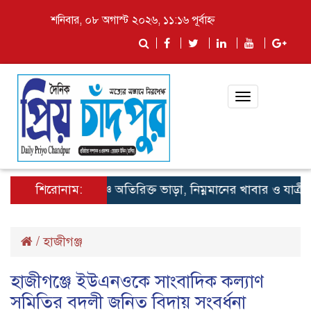
শনিবার, ০৮ অগাস্ট ২০২৬, ১১:১৬ পূর্বাহ্ন
Toggle
navigation
শিরোনাম:
লঞ্চে অতিরিক্ত ভাড়া, নিম্নমানের খাবার ও যাত্রী হয়র
/
হাজীগঞ্জ
হাজীগঞ্জে ইউএনওকে সাংবাদিক কল্যাণ
সমিতির বদলী জনিত বিদায় সংবর্ধনা