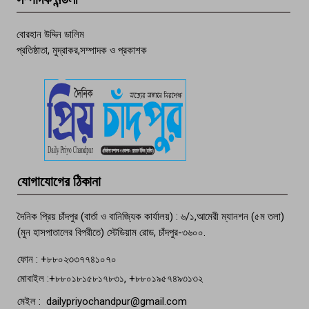
চাঁদপুর ডিবির জালে বাঘ শাহজাহান
বোরহান উদ্দিন ডালিম
প্রতিষ্ঠাতা, মুদ্রাকর,সম্পাদক ও প্রকাশক
দেশসেরা কর্মচারী এখন হাজীগঞ্জের গর্ব
পচা দুর্গন্ধে ৯৯৯-এ ফোন, ফরিদগঞ্জে
তরুণের অর্ধগলিত লাশ উদ্ধার
মতলব প্রেসক্লাবের সদস্য সোবহান ফারুক
যোগাযোগের ঠিকানা
বেঁচে নেই, বিভিন্ন সংগঠনের শোক
দৈনিক প্রিয় চাঁদপুর (বার্তা ও বানিজ্যিক কার্যালয়) : ৬/১,আমেরী ম্যানশন (৫ম তলা)
(মুন হাসপাতালের বিপরীতে) স্টেডিয়াম রোড, চাঁদপুর-৩৬০০.
ফোন : +৮৮০২৩৩৭৭৪১০৭০
মোবাইল :+৮৮০১৮১৫৮১৭৮৩১, +৮৮০১৯৫৭৪৯৩১৩২
মেইল : dailypriyochandpur@gmail.com