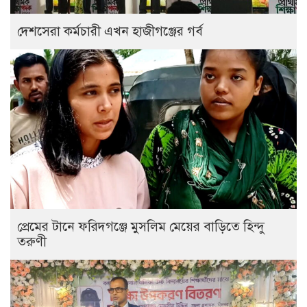
দেশসেরা কর্মচারী এখন হাজীগঞ্জের গর্ব
প্রেমের টানে ফরিদগঞ্জে মুসলিম মেয়ের বাড়িতে হিন্দু
তরুণী