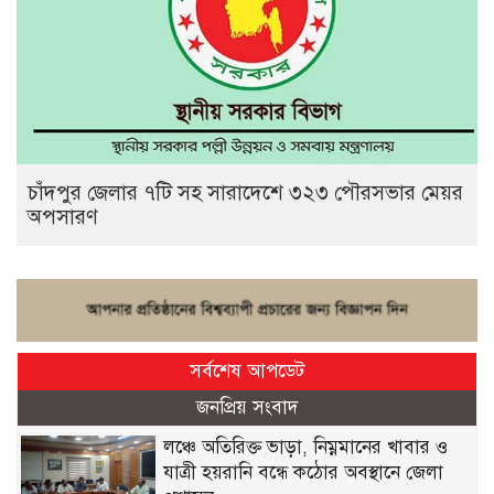
চাঁদপুর জেলার ৭টি সহ সারাদেশে ৩২৩ পৌরসভার মেয়র
অপসারণ
সর্বশেষ আপডেট
জনপ্রিয় সংবাদ
লঞ্চে অতিরিক্ত ভাড়া, নিম্নমানের খাবার ও
যাত্রী হয়রানি বন্ধে কঠোর অবস্থানে জেলা