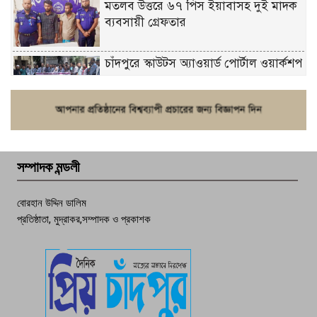
মতলব উত্তরে ৬৭ পিস ইয়াবাসহ দুই মাদক
ব্যবসায়ী গ্রেফতার
চাঁদপুরে স্কাউটস অ্যাওয়ার্ড পোর্টাল ওয়ার্কশপ
ফরিদগঞ্জে চুরির আতঙ্ক: এক সপ্তাহে ২০টির
বেশি ঘটনা, নিরাপত্তাহীনতায় জনজীবন
সম্পাদক মন্ডলী
চাঁদপুর ডিবির জালে বাঘ শাহজাহান
বোরহান উদ্দিন ডালিম
প্রতিষ্ঠাতা, মুদ্রাকর,সম্পাদক ও প্রকাশক
দেশসেরা কর্মচারী এখন হাজীগঞ্জের গর্ব
পচা দুর্গন্ধে ৯৯৯-এ ফোন, ফরিদগঞ্জে
তরুণের অর্ধগলিত লাশ উদ্ধার