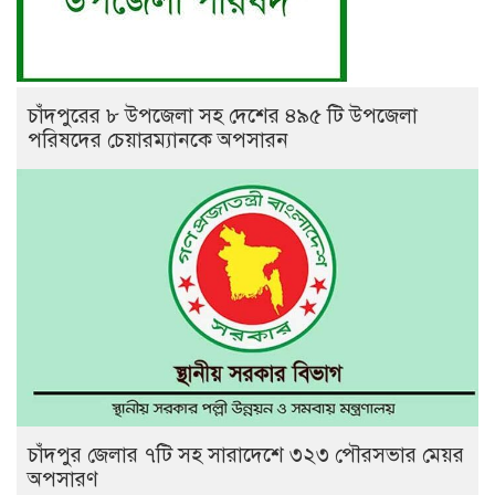
চাঁদপুরের ৮ উপজেলা সহ দেশের ৪৯৫ টি উপজেলা
পরিষদের চেয়ারম্যানকে অপসারন
চাঁদপুর জেলার ৭টি সহ সারাদেশে ৩২৩ পৌরসভার মেয়র
অপসারণ