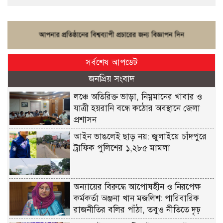
সর্বশেষ আপডেট
জনপ্রিয় সংবাদ
লঞ্চে অতিরিক্ত ভাড়া, নিম্নমানের খাবার ও
যাত্রী হয়রানি বন্ধে কঠোর অবস্থানে জেলা
প্রশাসন
আইন ভাঙলেই ছাড় নয়: জুলাইয়ে চাঁদপুরে
ট্রাফিক পুলিশের ১,২৮৫ মামলা
অন্যায়ের বিরুদ্ধে আপোষহীন ও নিরপেক্ষ
কর্মকর্তা অঞ্জনা খান মজলিশ: পারিবারিক
রাজনীতির বলির পাঁঠা, তবুও নীতিতে দৃঢ়