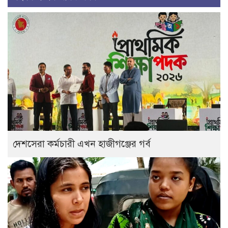
দেশসেরা কর্মচারী এখন হাজীগঞ্জের গর্ব