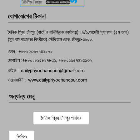
মতলব প্রেসক্লাবের সদস্য সোবহান ফারুক
যোগাযোগের ঠিকানা
বেঁচে নেই, বিভিন্ন সংগঠনের শোক
দৈনিক প্রিয় চাঁদপুর (বার্তা ও বানিজ্যিক কার্যালয়) : ৬/১,আমেরী ম্যানশন (৫ম তলা)
(মুন হাসপাতালের বিপরীতে) স্টেডিয়াম রোড, চাঁদপুর-৩৬০০.
ফোন : +৮৮০২৩৩৭৭৪১০৭০
মোবাইল :+৮৮০১৮১৫৮১৭৮৩১, +৮৮০১৯৫৭৪৯৩১৩২
মেইল : dailypriyochandpur@gmail.com
ওয়েবসাইট : www.dailypriyochandpur.com
অন্যান্য মেনু
দৈনিক প্রিয় চাঁদপুর পরিবার
ভিডিও