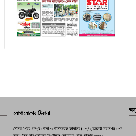
অন্
যোগাযোগের ঠিকানা
দৈনিক প্রিয় চাঁদপুর (বার্তা ও বানিজ্যিক কার্যালয়) : ৬/১,আমেরী ম্যানশন (৫ম
তলা) (মুন হাসপাতালের বিপরীতে) স্টেডিয়াম রোড, চাঁদপুর-৩৬০০.