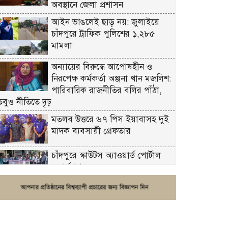
অবস্থানে জেলা প্রশাসন
আইন ভাঙলেই ছাড় নয়: জুলাইয়ে
চাঁদপুরে ট্রাফিক পুলিশের ১,২৮৫
মামলা
অন্যায়ের বিরুদ্ধে আপোষহীন ও
নিরপেক্ষ কর্মকর্তা অঞ্জনা খান মজলিশ:
পারিবারিক রাজনীতির বলির পাঁঠা,
তবুও নীতিতে দৃঢ়
মতলব উত্তরে ৬৭ পিস ইয়াবাসহ দুই
মাদক ব্যবসায়ী গ্রেফতার
চাঁদপুরে স্কাউটস অ্যাওয়ার্ড পোর্টাল
ওয়ার্কশপ
ফরিদগঞ্জে চুরির আতঙ্ক: এক সপ্তাহে
২০টির বেশি ঘটনা, নিরাপত্তাহীনতায়
জনজীবন