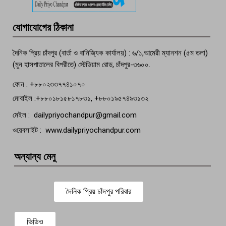
মতলব প্রেসক্লাবের সদস্য সোবহান ফারুক
যোগাযোগের ঠিকানা
বেঁচে নেই, বিভিন্ন সংগঠনের শোক
দৈনিক প্রিয় চাঁদপুর (বার্তা ও বানিজ্যিক কার্যালয়) : ৬/১,আমেরী ম্যানশন (৫ম তলা)
(মুন হাসপাতালের বিপরীতে) স্টেডিয়াম রোড, চাঁদপুর-৩৬০০.
ফোন : +৮৮০২৩৩৭৭৪১০৭০
মোবাইল :+৮৮০১৮১৫৮১৭৮৩১, +৮৮০১৯৫৭৪৯৩১৩২
মেইল : dailypriyochandpur@gmail.com
ওয়েবসাইট : www.dailypriyochandpur.com
অন্যান্য মেনু
দৈনিক প্রিয় চাঁদপুর পরিবার
ভিডিও