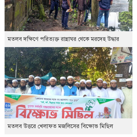
মতলব দক্ষিণে পরিত্যক্ত রান্নাঘর থেকে মরদেহ উদ্ধার
মতলব উত্তরে খেলাফত মজলিসের বিক্ষোভ মিছিল