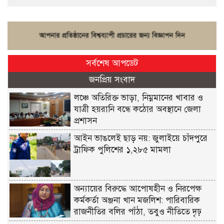
সর্বশেষ আপডেট
জনপ্রিয় সংবাদ
লঞ্চে অতিরিক্ত ভাড়া, নিম্নমানের খাবার ও
যাত্রী হয়রানি বন্ধে কঠোর অবস্থানে জেলা
প্রশাসন
আইন ভাঙলেই ছাড় নয়: জুলাইয়ে চাঁদপুরে
ট্রাফিক পুলিশের ১,২৮৫ মামলা
অন্যায়ের বিরুদ্ধে আপোষহীন ও নিরপেক্ষ
কর্মকর্তা অঞ্জনা খান মজলিশ: পারিবারিক
রাজনীতির বলির পাঁঠা, তবুও নীতিতে দৃঢ়