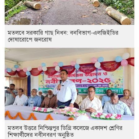
মতলবে সরকারি গাছ নিধন: বনবিভাগ-এলজিইডির
দোষারোপে জনরোষ
মতলব উত্তরে নিশ্চিন্তপুর ডিগ্রি কলেজে একাদশ শ্রেণির
শিক্ষার্থীদের নবীনবরণ অনুষ্ঠিত