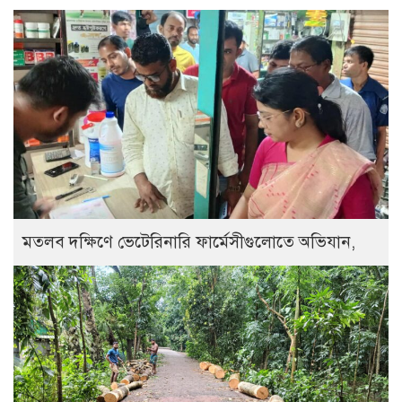
মতলব দক্ষিণে ভেটেরিনারি ফার্মেসীগুলোতে অভিযান,