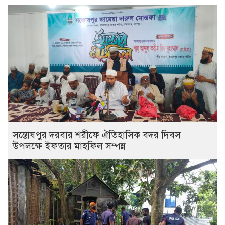
সন্তোষপুর দরবার শরীফে ঐতিহাসিক বদর দিবস
উপলক্ষে ইফতার মাহফিল সম্পন্ন