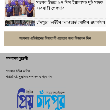
মতলব উত্তরে ৬৭ পিস ইয়াবাসহ দুই মাদক
ব্যবসায়ী গ্রেফতার
চাঁদপুরে স্কাউটস অ্যাওয়ার্ড পোর্টাল ওয়ার্কশপ
ফরিদগঞ্জে চুরির আতঙ্ক: এক সপ্তাহে ২০টির
বেশি ঘটনা, নিরাপত্তাহীনতায় জনজীবন
সম্পাদক মন্ডলী
চাঁদপুর ডিবির জালে বাঘ শাহজাহান
বোরহান উদ্দিন ডালিম
প্রতিষ্ঠাতা, মুদ্রাকর,সম্পাদক ও প্রকাশক
দেশসেরা কর্মচারী এখন হাজীগঞ্জের গর্ব
পচা দুর্গন্ধে ৯৯৯-এ ফোন, ফরিদগঞ্জে
তরুণের অর্ধগলিত লাশ উদ্ধার