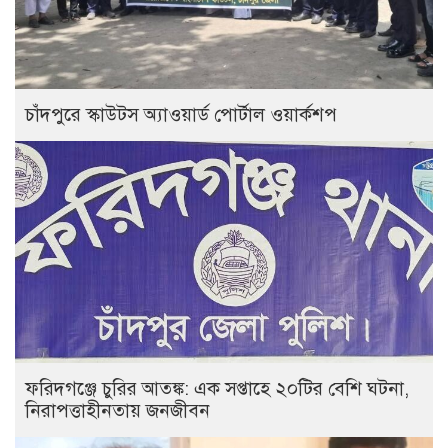
চাঁদপুরে স্কাউটস অ্যাওয়ার্ড পোর্টাল ওয়ার্কশপ
ফরিদগঞ্জে চুরির আতঙ্ক: এক সপ্তাহে ২০টির বেশি ঘটনা,
নিরাপত্তাহীনতায় জনজীবন