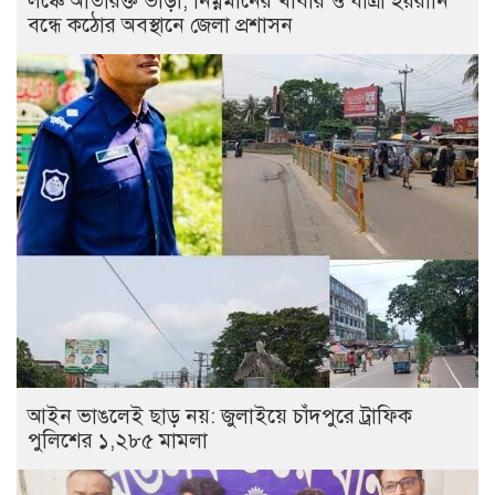
লঞ্চে অতিরিক্ত ভাড়া, নিম্নমানের খাবার ও যাত্রী হয়রানি
বন্ধে কঠোর অবস্থানে জেলা প্রশাসন
আইন ভাঙলেই ছাড় নয়: জুলাইয়ে চাঁদপুরে ট্রাফিক
পুলিশের ১,২৮৫ মামলা