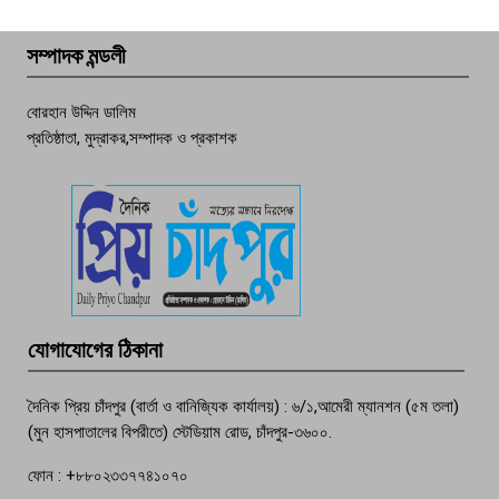
বেশি ঘটনা, নিরাপত্তাহীনতায় জনজীবন
সম্পাদক মন্ডলী
চাঁদপুর ডিবির জালে বাঘ শাহজাহান
বোরহান উদ্দিন ডালিম
প্রতিষ্ঠাতা, মুদ্রাকর,সম্পাদক ও প্রকাশক
দেশসেরা কর্মচারী এখন হাজীগঞ্জের গর্ব
পচা দুর্গন্ধে ৯৯৯-এ ফোন, ফরিদগঞ্জে
তরুণের অর্ধগলিত লাশ উদ্ধার
মতলব প্রেসক্লাবের সদস্য সোবহান ফারুক
যোগাযোগের ঠিকানা
বেঁচে নেই, বিভিন্ন সংগঠনের শোক
দৈনিক প্রিয় চাঁদপুর (বার্তা ও বানিজ্যিক কার্যালয়) : ৬/১,আমেরী ম্যানশন (৫ম তলা)
(মুন হাসপাতালের বিপরীতে) স্টেডিয়াম রোড, চাঁদপুর-৩৬০০.
ফোন : +৮৮০২৩৩৭৭৪১০৭০