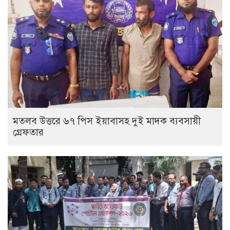
মতলব উত্তরে ৬৭ পিস ইয়াবাসহ দুই মাদক ব্যবসায়ী
গ্রেফতার