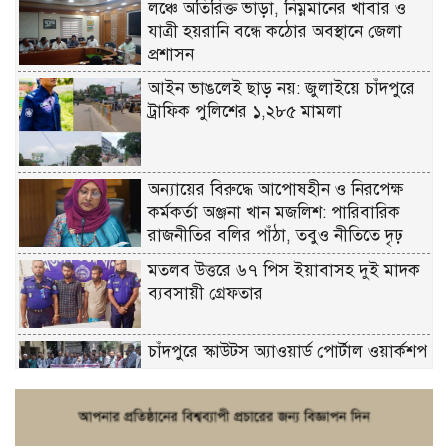
লঞ্চে অতিরিক্ত ভাড়া, নিম্নমানের খাবার ও
যাত্রী হয়রানি বন্ধে কঠোর অবস্থানে জেলা
প্রশাসন
আইন ভাঙলেই ছাড় নয়: জুলাইয়ে চাঁদপুরে
ট্রাফিক পুলিশের ১,২৮৫ মামলা
অন্যায়ের বিরুদ্ধে আপোষহীন ও নিরপেক্ষ
কর্মকর্তা অঞ্জনা খান মজলিশ: পারিবারিক
রাজনীতির বলির পাঁঠা, তবুও নীতিতে দৃঢ়
মতলব উত্তরে ৬৭ পিস ইয়াবাসহ দুই মাদক
ব্যবসায়ী গ্রেফতার
চাঁদপুরে স্কাউটস অ্যাওয়ার্ড পোর্টাল ওয়ার্কশপ
ফরিদগঞ্জে চুরির আতঙ্ক: এক সপ্তাহে ২০টির