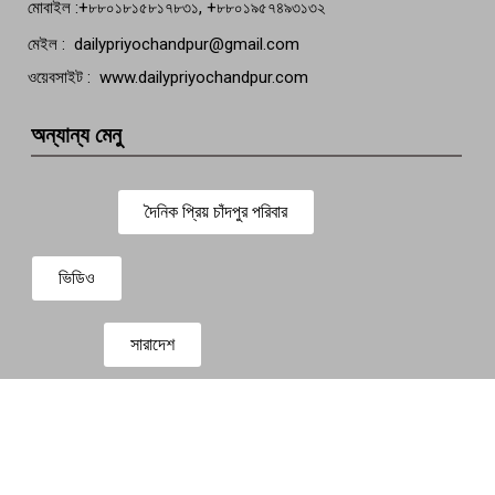
মোবাইল :+৮৮০১৮১৫৮১৭৮৩১, +৮৮০১৯৫৭৪৯৩১৩২
মেইল : dailypriyochandpur@gmail.com
ওয়েবসাইট : www.dailypriyochandpur.com
অন্যান্য মেনু
দৈনিক প্রিয় চাঁদপুর পরিবার
ভিডিও
সারাদেশ
প্রবাস সংবাদ
বিনোদন