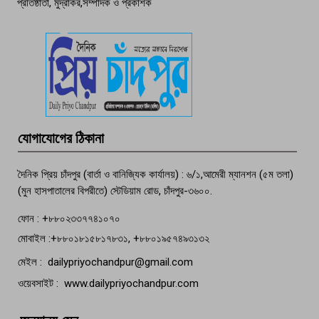
প্রতিষ্ঠাতা, মুদ্রাকর,সম্পাদক ও প্রকাশক
দেশসেরা কর্মচারী এখন হাজীগঞ্জের গর্ব
পচা দুর্গন্ধে ৯৯৯-এ ফোন, ফরিদগঞ্জে
তরুণের অর্ধগলিত লাশ উদ্ধার
মতলব প্রেসক্লাবের সদস্য সোবহান ফারুক
যোগাযোগের ঠিকানা
বেঁচে নেই, বিভিন্ন সংগঠনের শোক
দৈনিক প্রিয় চাঁদপুর (বার্তা ও বানিজ্যিক কার্যালয়) : ৬/১,আমেরী ম্যানশন (৫ম তলা)
(মুন হাসপাতালের বিপরীতে) স্টেডিয়াম রোড, চাঁদপুর-৩৬০০.
ফোন : +৮৮০২৩৩৭৭৪১০৭০
মোবাইল :+৮৮০১৮১৫৮১৭৮৩১, +৮৮০১৯৫৭৪৯৩১৩২
মেইল : dailypriyochandpur@gmail.com
ওয়েবসাইট : www.dailypriyochandpur.com