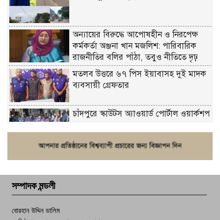
অন্যায়ের বিরুদ্ধে আপোষহীন ও নিরপেক্ষ
কর্মকর্তা অঞ্জনা খান মজলিশ: পারিবারিক
রাজনীতির বলির পাঁঠা, তবুও নীতিতে দৃঢ়
মতলব উত্তরে ৬৭ পিস ইয়াবাসহ দুই মাদক
ব্যবসায়ী গ্রেফতার
চাঁদপুরে স্কাউটস অ্যাওয়ার্ড পোর্টাল ওয়ার্কশপ
ফরিদগঞ্জে চুরির আতঙ্ক: এক সপ্তাহে ২০টির
বেশি ঘটনা, নিরাপত্তাহীনতায় জনজীবন
সম্পাদক মন্ডলী
চাঁদপুর ডিবির জালে বাঘ শাহজাহান
বোরহান উদ্দিন ডালিম