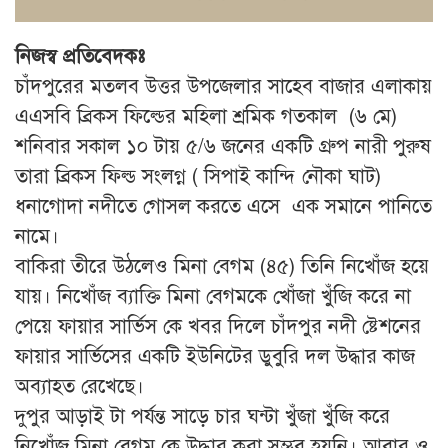
নিজস্ব প্রতিবেদকঃ
চাঁদপুরের মতলব উত্তর উপজেলার সাহেব বাজার এলাকায়
এএসবি ব্রিকস ফিল্ডের মহিলা শ্রমিক গতকাল (৬ মে)
শনিবার সকাল ১০ টায় ৫/৬ জনের একটি গ্রুপ নারী পুরুষ
তারা ব্রিকস ফিল্ড সংলগ্ন ( সিপাই কান্দি নৌকা ঘাট)
ধনাগোদা নদীতে গোসল করতে এসে এক সমানে পানিতে
নামে।
বাকিরা তীরে উঠলেও মিনা বেগম (৪৫) তিনি নিখোঁজ হয়ে
যায়। নিখোঁজ ব্যাক্তি মিনা বেগমকে খোঁজা খুঁজি করে না
পেয়ে ফায়ার সার্ভিস কে খবর দিলে চাঁদপুর নদী ষ্টেশনের
ফায়ার সার্ভিসের একটি ইউনিটের ডুবুরি দল উদ্ধার কাজ
অব্যাহত রেখেছে।
দুপুর আড়াই টা পর্যন্ত সাড়ে চার ঘন্টা খুঁজা খুঁজি করে
নিখোঁজ মিনা বেগম কে উদ্ধার করা সম্ভব হয়নি। আবার ও