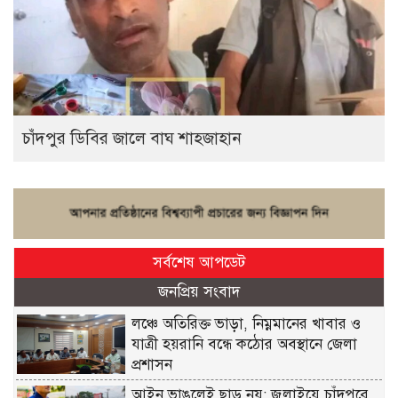
চাঁদপুর ডিবির জালে বাঘ শাহজাহান
সর্বশেষ আপডেট
জনপ্রিয় সংবাদ
লঞ্চে অতিরিক্ত ভাড়া, নিম্নমানের খাবার ও
যাত্রী হয়রানি বন্ধে কঠোর অবস্থানে জেলা
প্রশাসন
আইন ভাঙলেই ছাড় নয়: জুলাইয়ে চাঁদপুরে