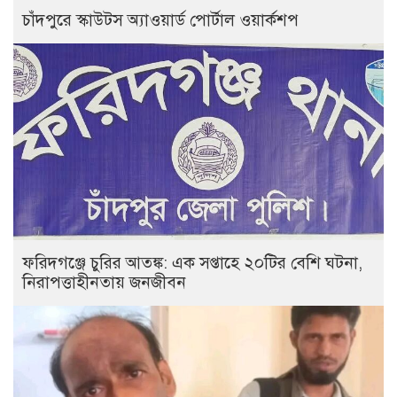
চাঁদপুরে স্কাউটস অ্যাওয়ার্ড পোর্টাল ওয়ার্কশপ
ফরিদগঞ্জে চুরির আতঙ্ক: এক সপ্তাহে ২০টির বেশি ঘটনা,
নিরাপত্তাহীনতায় জনজীবন