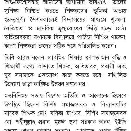
শিশু-কিশোররাই আমাদের আগামীর ভবিষ্যৎ। তাদের
সুশিক্ষা নিশ্চিত করতে শিক্ষকদের ভূমিকা অত্যন্ত
গুরুত্বপূর্ণ। শৈশবকালেই বিদ্যালয়ের মাধ্যমে শৃঙ্খলা,
নৈতিকতা ও মানবিক মূল্যবোধের ভিত্তি গড়ে ওঠে।
অভিভাবকরা সন্তানকে বিদ্যালয়ে পাঠিয়ে নিশ্চিন্ত থাকেন,
কারণ শিক্ষকরা তাদের সঠিক পথে পরিচালিত করেন।
তিনি আরও বলেন, প্রাথমিক শিক্ষার গুণগত মান বৃদ্ধি ও
শিক্ষার্থী সংখ্যা বাড়াতে শিক্ষক, অভিভাবক, প্রবাসী এবং
যুব সমাজকে একযোগে কাজ করতে হবে। সম্মিলিত
উদ্যোগ ছাড়া কাঙ্ক্ষিত উন্নয়ন সম্ভব নয়।
মতবিনিময় সভায় বিশেষ অতিথি ও আলোচক হিসেবে
উপস্থিত ছিলেন বিশিষ্ট সমাজসেবক ও বিদ্যালয়টির
সাবেক শিক্ষক মোঃ মফিজ মাস্টার, বিশিষ্ট সমাজসেবক
মো. শহীদুল্লাহ প্রধান, নুরুল হুদা সরকার অবন, ইউপি
সদস্য আবুল কালাম সরকার, মোহাম্মদ রেহান উদ্দিন