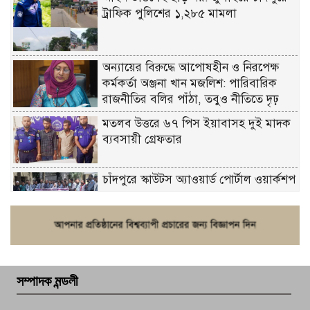
ট্রাফিক পুলিশের ১,২৮৫ মামলা
অন্যায়ের বিরুদ্ধে আপোষহীন ও নিরপেক্ষ
কর্মকর্তা অঞ্জনা খান মজলিশ: পারিবারিক
রাজনীতির বলির পাঁঠা, তবুও নীতিতে দৃঢ়
মতলব উত্তরে ৬৭ পিস ইয়াবাসহ দুই মাদক
ব্যবসায়ী গ্রেফতার
চাঁদপুরে স্কাউটস অ্যাওয়ার্ড পোর্টাল ওয়ার্কশপ
ফরিদগঞ্জে চুরির আতঙ্ক: এক সপ্তাহে ২০টির
বেশি ঘটনা, নিরাপত্তাহীনতায় জনজীবন
সম্পাদক মন্ডলী
চাঁদপুর ডিবির জালে বাঘ শাহজাহান