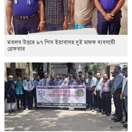
মতলব উত্তরে ৬৭ পিস ইয়াবাসহ দুই মাদক ব্যবসায়ী
গ্রেফতার