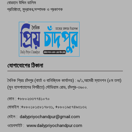
বোরহান উদ্দিন ডালিম
প্রতিষ্ঠাতা, মুদ্রাকর,সম্পাদক ও প্রকাশক
দেশসেরা কর্মচারী এখন হাজীগঞ্জের গর্ব
পচা দুর্গন্ধে ৯৯৯-এ ফোন, ফরিদগঞ্জে
তরুণের অর্ধগলিত লাশ উদ্ধার
মতলব প্রেসক্লাবের সদস্য সোবহান ফারুক
যোগাযোগের ঠিকানা
বেঁচে নেই, বিভিন্ন সংগঠনের শোক
দৈনিক প্রিয় চাঁদপুর (বার্তা ও বানিজ্যিক কার্যালয়) : ৬/১,আমেরী ম্যানশন (৫ম তলা)
(মুন হাসপাতালের বিপরীতে) স্টেডিয়াম রোড, চাঁদপুর-৩৬০০.
ফোন : +৮৮০২৩৩৭৭৪১০৭০
মোবাইল :+৮৮০১৮১৫৮১৭৮৩১, +৮৮০১৯৫৭৪৯৩১৩২
মেইল : dailypriyochandpur@gmail.com
ওয়েবসাইট : www.dailypriyochandpur.com