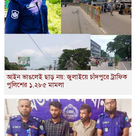
আইন ভাঙলেই ছাড় নয়: জুলাইয়ে চাঁদপুরে ট্রাফিক
পুলিশের ১,২৮৫ মামলা