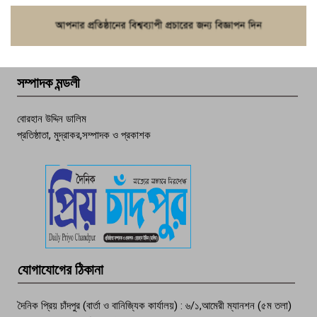
ফরিদগঞ্জে চুরির আতঙ্ক: এক সপ্তাহে ২০টির
বেশি ঘটনা, নিরাপত্তাহীনতায় জনজীবন
সম্পাদক মন্ডলী
চাঁদপুর ডিবির জালে বাঘ শাহজাহান
বোরহান উদ্দিন ডালিম
প্রতিষ্ঠাতা, মুদ্রাকর,সম্পাদক ও প্রকাশক
দেশসেরা কর্মচারী এখন হাজীগঞ্জের গর্ব
পচা দুর্গন্ধে ৯৯৯-এ ফোন, ফরিদগঞ্জে
তরুণের অর্ধগলিত লাশ উদ্ধার
মতলব প্রেসক্লাবের সদস্য সোবহান ফারুক
যোগাযোগের ঠিকানা
বেঁচে নেই, বিভিন্ন সংগঠনের শোক
দৈনিক প্রিয় চাঁদপুর (বার্তা ও বানিজ্যিক কার্যালয়) : ৬/১,আমেরী ম্যানশন (৫ম তলা)