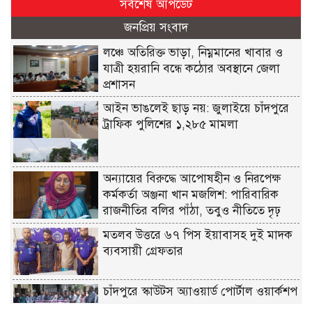
সর্বশেষ আপডেট
জনপ্রিয় সংবাদ
লঞ্চে অতিরিক্ত ভাড়া, নিম্নমানের খাবার ও
যাত্রী হয়রানি বন্ধে কঠোর অবস্থানে জেলা
প্রশাসন
আইন ভাঙলেই ছাড় নয়: জুলাইয়ে চাঁদপুরে
ট্রাফিক পুলিশের ১,২৮৫ মামলা
অন্যায়ের বিরুদ্ধে আপোষহীন ও নিরপেক্ষ
কর্মকর্তা অঞ্জনা খান মজলিশ: পারিবারিক
রাজনীতির বলির পাঁঠা, তবুও নীতিতে দৃঢ়
মতলব উত্তরে ৬৭ পিস ইয়াবাসহ দুই মাদক
ব্যবসায়ী গ্রেফতার
চাঁদপুরে স্কাউটস অ্যাওয়ার্ড পোর্টাল ওয়ার্কশপ