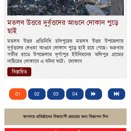
‎মতলব উত্তরে দুর্বৃত্তদের আগুনে দোকান পুড়ে
ছাই
মতলব উত্তর প্রতিনিধি ‎চাঁদপুরের মতলব উত্তর উপজেলায়
দুর্বৃত্তদের দেওয়া আগুনে দোকান পুড়ে ছাই হয়ে গেছে। ‎শুক্রবার
গভীর রাতে উপজেলার দূর্গাপুর ইউনিয়নের অলিপুর গ্রামের
নাছিরের দোকানে এ ঘটনা ঘটে। ‎ ‎দোকান
বিস্তারিত
01
02
03
04