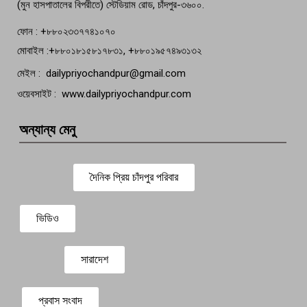
(মুন হাসপাতালের বিপরীতে) স্টেডিয়াম রোড, চাঁদপুর-৩৬০০.
ফোন : +৮৮০২৩৩৭৭৪১০৭০
মোবাইল :+৮৮০১৮১৫৮১৭৮৩১, +৮৮০১৯৫৭৪৯৩১৩২
মেইল : dailypriyochandpur@gmail.com
ওয়েবসাইট : www.dailypriyochandpur.com
অন্যান্য মেনু
দৈনিক প্রিয় চাঁদপুর পরিবার
ভিডিও
সারাদেশ
প্রবাস সংবাদ