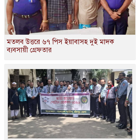
মতলব উত্তরে ৬৭ পিস ইয়াবাসহ দুই মাদক
ব্যবসায়ী গ্রেফতার