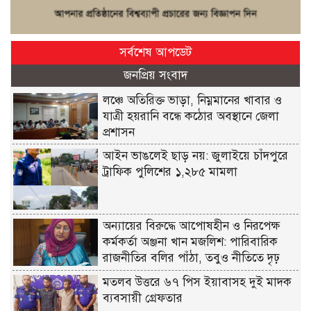
সর্বশেষ আপডেট
জনপ্রিয় সংবাদ
লঞ্চে অতিরিক্ত ভাড়া, নিম্নমানের খাবার ও
যাত্রী হয়রানি বন্ধে কঠোর অবস্থানে জেলা
প্রশাসন
আইন ভাঙলেই ছাড় নয়: জুলাইয়ে চাঁদপুরে
ট্রাফিক পুলিশের ১,২৮৫ মামলা
অন্যায়ের বিরুদ্ধে আপোষহীন ও নিরপেক্ষ
কর্মকর্তা অঞ্জনা খান মজলিশ: পারিবারিক
রাজনীতির বলির পাঁঠা, তবুও নীতিতে দৃঢ়
মতলব উত্তরে ৬৭ পিস ইয়াবাসহ দুই মাদক
ব্যবসায়ী গ্রেফতার