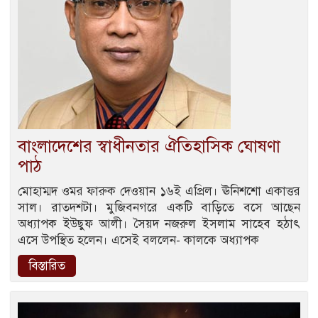
বাংলাদেশের স্বাধীনতার ঐতিহাসিক ঘোষণা
পাঠ
মোহাম্মদ ওমর ফারুক দেওয়ান ১৬ই এপ্রিল। ঊনিশশো একাত্তর
সাল। রাতদশটা। মুজিবনগরে একটি বাড়িতে বসে আছেন
অধ্যাপক ইউছুফ আলী। সৈয়দ নজরুল ইসলাম সাহেব হঠাৎ
এসে উপস্থিত হলেন। এসেই বললেন- কালকে অধ্যাপক
বিস্তারিত