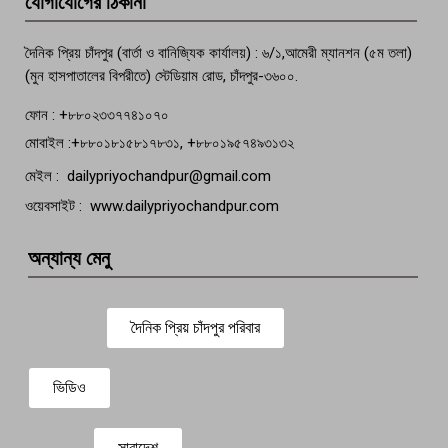
যোগাযোগের ঠিকানা
বেঁচে নেই, বিভিন্ন সংগঠনের শোক
দৈনিক প্রিয় চাঁদপুর (বার্তা ও বানিজ্যিক কার্যালয়) : ৬/১,আমেরী ম্যানশন (৫ম তলা)
(মুন হাসপাতালের বিপরীতে) স্টেডিয়াম রোড, চাঁদপুর-৩৬০০.
ফোন : +৮৮০২৩৩৭৭৪১০৭০
মোবাইল :+৮৮০১৮১৫৮১৭৮৩১, +৮৮০১৯৫৭৪৯৩১৩২
মেইল : dailypriyochandpur@gmail.com
ওয়েবসাইট : www.dailypriyochandpur.com
অন্যান্য মেনু
দৈনিক প্রিয় চাঁদপুর পরিবার
ভিডিও
সারাদেশ