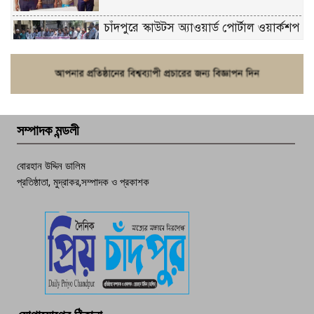
চাঁদপুরে স্কাউটস অ্যাওয়ার্ড পোর্টাল ওয়ার্কশপ
ফরিদগঞ্জে চুরির আতঙ্ক: এক সপ্তাহে ২০টির
বেশি ঘটনা, নিরাপত্তাহীনতায় জনজীবন
সম্পাদক মন্ডলী
চাঁদপুর ডিবির জালে বাঘ শাহজাহান
বোরহান উদ্দিন ডালিম
প্রতিষ্ঠাতা, মুদ্রাকর,সম্পাদক ও প্রকাশক
দেশসেরা কর্মচারী এখন হাজীগঞ্জের গর্ব
পচা দুর্গন্ধে ৯৯৯-এ ফোন, ফরিদগঞ্জে
তরুণের অর্ধগলিত লাশ উদ্ধার
মতলব প্রেসক্লাবের সদস্য সোবহান ফারুক